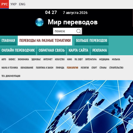
РУС
УКР
ENG
04 27
7 августа 2026
Мир переводов
ГЛАВНАЯ
ПЕРЕВОДЫ НА РАЗНЫЕ ТЕМАТИКИ
БОЛЬШЕ ПЕРЕВОДОВ
ОНЛАЙН ПЕРЕВОДЧИК
ОБРАТНАЯ СВЯЗЬ
КАРТА САЙТА
РЕКЛАМА
АВТО
БИЗНЕС
ЭКОНОМИКА
ЗДОРОВЬЕ
ИНТЕРНЕТ
ИСКУССТВО
КИНО
ПК, СОФТ
ЛИТЕРАТУРА
МЕДИЦИНА
МУЗЫКА
НАУКА И ТЕХНИКА
ОБРАЗОВАНИЕ
ПОЛИТИКА И ЗАКОН
ПРИРОДА
ПСИХОЛОГИЯ
РЕЛИГИЯ
СПОРТ
СТРАНЫ
СТРОИТЕЛЬСТВО
ТЕХ. ДОКУМЕНТАЦИЯ