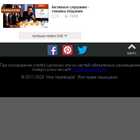
2012
Активное слушание -
Психология
техника общения.
20
Окт
0
7848
БОЛЬШЕ НОВОСТЕЙ
ВВЕРХ
При копировании статей (целиком или их частей) обязательно размещение
гиперссылки на сайт
worldtranslation.org
.
©
2011-2026
"Мир переводов". Все права защищены.