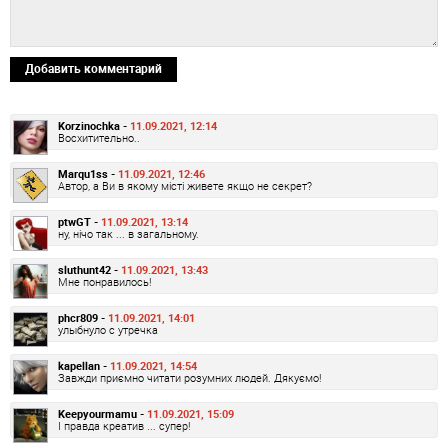
Добавить комментарий
Korzinochka -
11.09.2021, 12:14
Восхитительно..
Marqu1ss -
11.09.2021, 12:46
Автор, а Ви в якому місті живете якщо не секрет?
ptwGT -
11.09.2021, 13:14
ну, нічо так ... в загальному.
sluthunt42 -
11.09.2021, 13:43
Мне понравилось!
phcr809 -
11.09.2021, 14:01
улыбнуло с утречка
kapellan -
11.09.2021, 14:54
Завжди приємно читати розумних людей. Дякуємо!
Keepyourmamu -
11.09.2021, 15:09
І правда креатив ... супер!