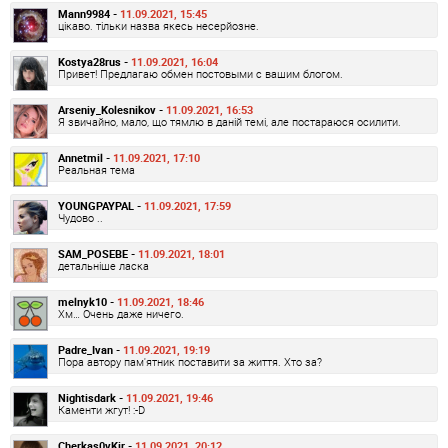
Mann9984 -
11.09.2021, 15:45
цікаво. тільки назва якесь несерйозне.
Kostya28rus -
11.09.2021, 16:04
Привет! Предлагаю обмен постовыми с вашим блогом.
Arseniy_Kolesnikov -
11.09.2021, 16:53
Я звичайно, мало, що тямлю в даній темі, але постараюся осилити.
Annetmil -
11.09.2021, 17:10
Реальная тема
YOUNGPAYPAL -
11.09.2021, 17:59
Чудово ..
SAM_POSEBE -
11.09.2021, 18:01
детальніше ласка
melnyk10 -
11.09.2021, 18:46
Хм… Очень даже ничего.
Padre_Ivan -
11.09.2021, 19:19
Пора автору пам'ятник поставити за життя. Хто за?
Nightisdark -
11.09.2021, 19:46
Каменти жгут! :-D
Cherkas0vKir -
11.09.2021, 20:12