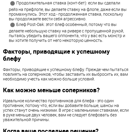
Продолжительная ставка (конт-бет): если вы сделали
рейз на префлопе, вы делаете ставку на флопе, даже если вы
промахнулись. Этот ход - продолженная ставка, поскольку
вы продолжаете вести себя агрессивно.
Блеф Post-Oak: этот блеф особенный, потому что вы
делаете небольшую ставку на ривере с пропущенной рукой,
пытаясь убедить вашего оппонента, что у вас есть монстр и
вы хотите получить от него некоторую ценность.
Факторы, приводящие к успешному
блефу
Факторы, приводящие к успешному блефу. Прежде чем пытаться
повлиять на соперников, чтобы заставить их выбросить их, вам
необходимо учесть как можно больше условий.
Как можно меньше соперников?
Идеальное количество противников для блефа - это один
противник, потому что, если вы добавите больше, шансы на
успех станут очень низкими. В игре с маленькими ставками, если
в руке меньше двух человек, вам не следует блефовать без
уважительной причины.
Когда ваше последнее решение?