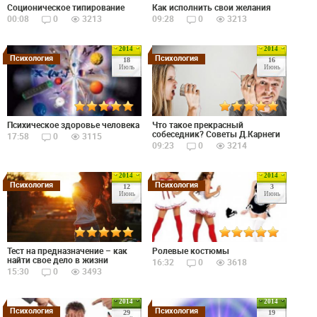
Соционическое типирование
Как исполнить свои желания
00:08
0
3213
09:28
0
3213
2014
2014
Психология
Психология
18
16
Июль
Июнь
Психическое здоровье человека
Что такое прекрасный
собеседник? Советы Д.Карнеги
17:58
0
3115
09:23
0
3214
2014
2014
Психология
Психология
12
3
Июнь
Июнь
Тест на предназначение – как
Ролевые костюмы
найти свое дело в жизни
16:32
0
3618
15:30
0
3493
2014
2014
Психология
Психология
29
19