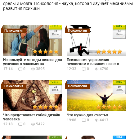
среды и мозга. Психология - наука, которая изучает механизмы
развития психики.
2015
2015
Психология
Психология
24
24
Июль
Июль
Используйте методы пикапа для
Психология управления
успешного знакомства
человеком и влияния на него
17:14
0
3895
12:33
0
4790
2015
2015
Психология
Психология
24
19
Июль
Июль
Что представляет собой дизайн
Что нужно для счастья
человека
19:08
0
4413
12:18
0
5422
2015
2014