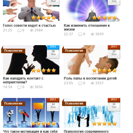
Май
Апр
Голос совести ведет к счастью
Как изменить отношение к
жизни
21:25
0
2984
22:37
0
3059
2014
2013
Психология
Психология
20
22
Фев
Ноя
Как наладить контакт с
Роль папы в воспитании детей
неприятелем?
23:05
0
3557
14:34
0
3656
2013
2013
Психология
Психология
14
31
Ноя
Окт
Что такое мотивация и как себя
Психология современного