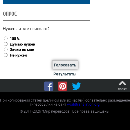
ОПРОС
Нужен ли вам психолог?
100 %
Думаю нужен
Зачем он мне
Не нужен
Голосовать
Результаты
ВВЕРХ
При копировании статей (целиком или их частей) обязательно размещение
гиперссылки на сайт
worldtranslation.org
.
©
2011-2026
"Мир переводов". Все права защищены.