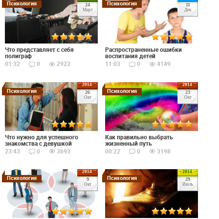
Психология
Психология
24
11
Март
Дек
Что представляет с себя
Распространенные ошибки
полиграф
воспитания детей
01:32
0
2922
11:03
0
4149
2014
2014
Психология
Психология
26
23
Окт
Окт
Что нужно для успешного
Как правильно выбрать
знакомства с девушкой
жизненный путь
23:43
0
3693
00:22
0
3198
2014
2014
Психология
Психология
9
29
Окт
Июль