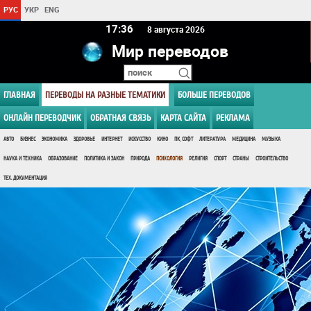
РУС
УКР
ENG
17 36
8 августа 2026
Мир переводов
ГЛАВНАЯ
ПЕРЕВОДЫ НА РАЗНЫЕ ТЕМАТИКИ
БОЛЬШЕ ПЕРЕВОДОВ
ОНЛАЙН ПЕРЕВОДЧИК
ОБРАТНАЯ СВЯЗЬ
КАРТА САЙТА
РЕКЛАМА
АВТО
БИЗНЕС
ЭКОНОМИКА
ЗДОРОВЬЕ
ИНТЕРНЕТ
ИСКУССТВО
КИНО
ПК, СОФТ
ЛИТЕРАТУРА
МЕДИЦИНА
МУЗЫКА
НАУКА И ТЕХНИКА
ОБРАЗОВАНИЕ
ПОЛИТИКА И ЗАКОН
ПРИРОДА
ПСИХОЛОГИЯ
РЕЛИГИЯ
СПОРТ
СТРАНЫ
СТРОИТЕЛЬСТВО
ТЕХ. ДОКУМЕНТАЦИЯ