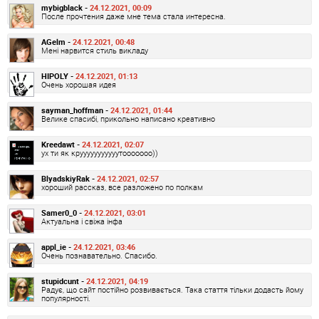
mybigblack -
24.12.2021, 00:09
После прочтения даже мне тема стала интересна.
AGelm -
24.12.2021, 00:48
Мені нарвится стиль викладу
HIPOLY -
24.12.2021, 01:13
Очень хорошая идея
sayman_hoffman -
24.12.2021, 01:44
Велике спасибі, прикольно написано креативно
Kreedawt -
24.12.2021, 02:07
ух ти як крууууууууууутооооооо))
BlyadskiyRak -
24.12.2021, 02:57
хороший рассказ, все разложено по полкам
Samer0_0 -
24.12.2021, 03:01
Актуальна і свіжа інфа
appl_ie -
24.12.2021, 03:46
Очень познавательно. Спасибо.
stupidcunt -
24.12.2021, 04:19
Радує, що сайт постійно розвивається. Така стаття тільки додасть йому
популярності.