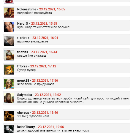
Noloosetime -
23.12.2021, 15:05
подробней пожалуйста
Naro_O -
23.12.2021, 15:55
Куль надо таких статей по-больше!
t_shirt_t -
23.12.2021, 16:01
відмінно викладаєте
truthits -
23.12.2021, 16:44
краще і не скажеш
tfforza -
23.12.2021, 17:12
Супер-пупер!
monk88 -
23.12.2021, 17:56
чего тока не придумают...
Salymsba -
23.12.2021, 18:02
Видно, що автор намагається зробити свій сайт для простих людей, і мені
кажеться, що це у нього непогано виходить.
cherepp -
23.12.2021, 18:46
Ух ты :) Здорово как!
keineThotty -
23.12.2021, 19:06
думки здорові, але важко читати, не знаю чому.