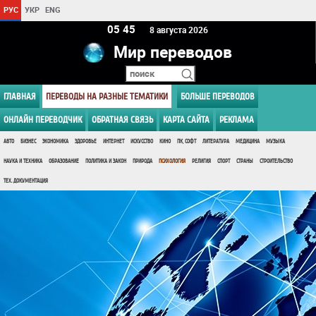
РУС
УКР
ENG
05:45
8 августа 2026
Мир переводов
ГЛАВНАЯ
ПЕРЕВОДЫ НА РАЗНЫЕ ТЕМАТИКИ
БОЛЬШЕ ПЕРЕВОДОВ
ОНЛАЙН ПЕРЕВОДЧИК
ОБРАТНАЯ СВЯЗЬ
КАРТА САЙТА
РЕКЛАМА
АВТО
БИЗНЕС
ЭКОНОМИКА
ЗДОРОВЬЕ
ИНТЕРНЕТ
ИСКУССТВО
КИНО
ПК, СОФТ
ЛИТЕРАТУРА
МЕДИЦИНА
МУЗЫКА
НАУКА И ТЕХНИКА
ОБРАЗОВАНИЕ
ПОЛИТИКА И ЗАКОН
ПРИРОДА
ПСИХОЛОГИЯ
РЕЛИГИЯ
СПОРТ
СТРАНЫ
СТРОИТЕЛЬСТВО
ТЕХ. ДОКУМЕНТАЦИЯ