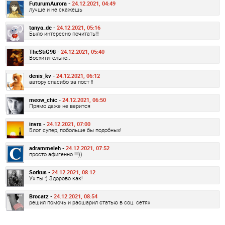
FuturumAurora -
24.12.2021, 04:49
лучше и не скажешь
tanya_de -
24.12.2021, 05:16
Было интересно почитать!!!
TheStiG98 -
24.12.2021, 05:40
Восхитительно..
denis_kv -
24.12.2021, 06:12
автору спасибо за пост !!
meow_chic -
24.12.2021, 06:50
Прямо даже не верится
invrs -
24.12.2021, 07:00
Блог супер, побольше бы подобных!
adrammeleh -
24.12.2021, 07:52
просто афигенно !!!!))
Sorkus -
24.12.2021, 08:12
Ух ты :) Здорово как!
Brocatz -
24.12.2021, 08:54
решил помочь и расшарил статью в соц. сетях