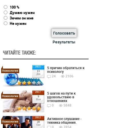
100 %
Думаю нужен
Зачем он мне
Не нужен
Голосовать
Результаты
ЧИТАЙТЕ ТАКЖЕ:
2021
5 причин обратиться к
Психология
психологу
13
Дек
24
2106
2017
5 шагов на пути к
Психология
удовольствию в
9
Ноя
отношениях
0
5848
2012
Активное слушание -
Психология
техника общения.
20
Окт
0
7854