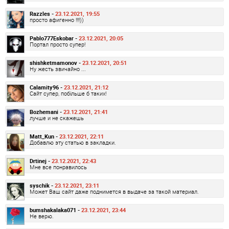
Razzles -
23.12.2021, 19:55
просто афигенно !!!!))
Pablo777Eskobar -
23.12.2021, 20:05
Портал просто супер!
shishketmamonov -
23.12.2021, 20:51
Ну жесть звичайно ...
Calamity96 -
23.12.2021, 21:12
Сайт супер, побільше б таких!
Bozhemani -
23.12.2021, 21:41
лучше и не скажешь
Matt_Kun -
23.12.2021, 22:11
Добавлю эту статью в закладки.
Drtinej -
23.12.2021, 22:43
Мне все понравилось
syschik -
23.12.2021, 23:11
Может Ваш сайт даже поднимется в выдаче за такой материал.
bumshakalaka071 -
23.12.2021, 23:44
Не верю.