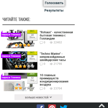
Голосовать
Результаты
ЧИТАЙТЕ ТАКЖЕ:
2015
"Rohaus" - качественная
Наука и Техника
бытовая техника с
24
Июль
Голландии
0
22402
2015
"Techno Marine" -
Наука и Техника
непревзойденные
20
Июль
швейцарские часы
0
21798
2019
10 главных
Наука и Техника
преимуществ
12
Апр
кондиционирования
воздуха
0
23704
БОЛЬШЕ НОВОСТЕЙ