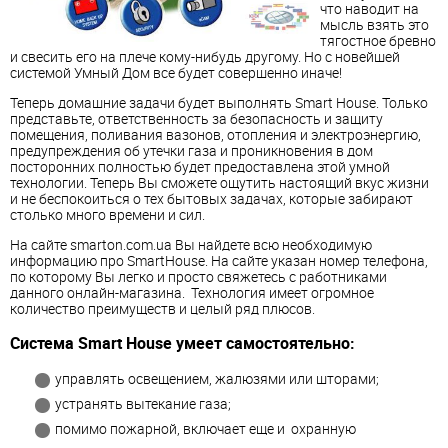
что наводит на
мысль взять это
тягостное бревно
и свесить его на плече кому-нибудь другому. Но с новейшей
системой Умный Дом все будет совершенно иначе!
Теперь домашние задачи будет выполнять Smart House. Только
представьте, ответственность за безопасность и защиту
помещения, поливания вазонов, отопления и электроэнергию,
предупреждения об утечки газа и проникновения в дом
посторонних полностью будет предоставлена этой умной
технологии. Теперь Вы сможете ощутить настоящий вкус жизни
и не беспокоиться о тех бытовых задачах, которые забирают
столько много времени и сил.
На сайте smarton.com.ua Вы найдете всю необходимую
информацию про SmartHouse. На сайте указан номер телефона,
по которому Вы легко и просто свяжетесь с работниками
данного онлайн-магазина. Технология имеет огромное
количество преимуществ и целый ряд плюсов.
Система Smart House умеет самостоятельно:
управлять освещением, жалюзями или шторами;
устранять вытекание газа;
помимо пожарной, включает еще и охранную