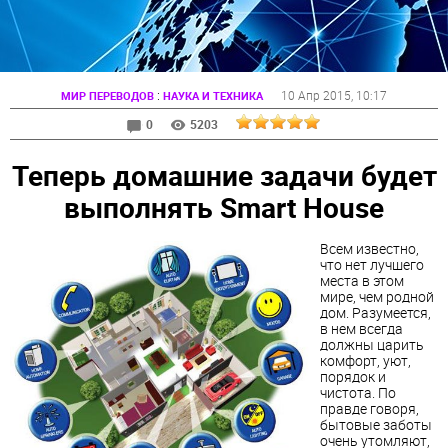
:
10 Апр 2015
, 10:17
МИР ПЕРЕВОДОВ
НАУКА И ТЕХНИКА
0
5203
Теперь домашние задачи будет
выполнять Smart House
Всем известно,
что нет лучшего
места в этом
мире, чем родной
дом. Разумеется,
в нем всегда
должны царить
комфорт, уют,
порядок и
чистота. По
правде говоря,
бытовые заботы
очень утомляют,