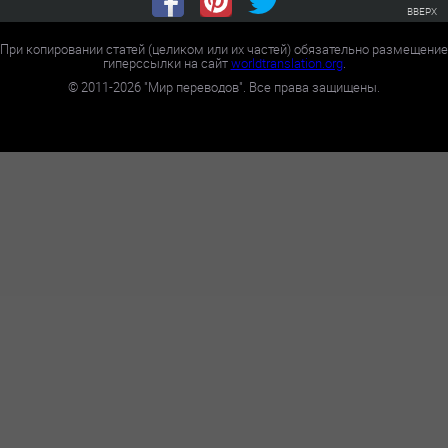
ВВЕРХ
При копировании статей (целиком или их частей) обязательно размещение
гиперссылки на сайт
worldtranslation.org
.
©
2011-2026
"Мир переводов". Все права защищены.