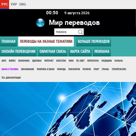
РУС
УКР
ENG
00:50
9 августа 2026
Мир переводов
ГЛАВНАЯ
ПЕРЕВОДЫ НА РАЗНЫЕ ТЕМАТИКИ
БОЛЬШЕ ПЕРЕВОДОВ
ОНЛАЙН ПЕРЕВОДЧИК
ОБРАТНАЯ СВЯЗЬ
КАРТА САЙТА
РЕКЛАМА
АВТО
БИЗНЕС
ЭКОНОМИКА
ЗДОРОВЬЕ
ИНТЕРНЕТ
ИСКУССТВО
КИНО
ПК, СОФТ
ЛИТЕРАТУРА
МЕДИЦИНА
МУЗЫКА
НАУКА И ТЕХНИКА
ОБРАЗОВАНИЕ
ПОЛИТИКА И ЗАКОН
ПРИРОДА
ПСИХОЛОГИЯ
РЕЛИГИЯ
СПОРТ
СТРАНЫ
СТРОИТЕЛЬСТВО
ТЕХ. ДОКУМЕНТАЦИЯ