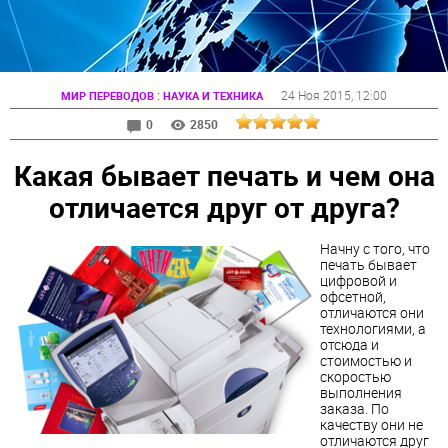
:
24 Ноя 2015
, 12:00
МИР ПЕРЕВОДОВ
НАУКА И ТЕХНИКА
0
2850
Какая бывает печать и чем она
отличается друг от друга?
Начну с того, что
печать бывает
цифровой и
офсетной,
отличаются они
технологиями, а
отсюда и
стоимостью и
скоростью
выполнения
заказа. По
качеству они не
отличаются друг