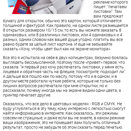
рекламе которого
пишет: "печатаем
листовки". Там
вам предложат
бумагу для открыток, обычно это картон, который отличается
толщиной и фактурой. Как правило, на одном листе размещается
8 открыток размером 10/15 см, то есть вы можете заказать 8
одинаковых, или 8 различных листовок, или 4 одинаковых и 4
разных, одним словом как вашей душе угодно, платить вы все
равно будете за целый лист картона. И еще не забывайте
сказать «Хочу, чтобы цвет был как на экране монитора».
Все это я испытала на себе в двух копицентрах, безумно боялась
выглядеть бессмысленной, поэтому после «привет» первое, что
сказала: "я первый раз хочу распечатать листовки, у меня есть
лицевая и обратная часть на флешке, посмотрите, подходит ли".
А дальше все пошло как по маслу, потому что и в одном, и в
другом месте работали чуткие ребята, которые не только без
лишних вопросов распечатали при мне открытки, но и
рассказали, почему иногда мы на экране видим одни цвета, а
принтер печатает другие.
Оказалось, что все дело в цветовых моделях - RGB и CMYK. Не
буду углубляться в эту тему, кому интересно с легкостью смогут
найти информацию в интернете. Как оказалось, эти режимы
совсем не страшные, и даже если вы не знаете, в каком режиме
ваши изображения, это не помешает вам получить отличный
результат, просто не забудьте об этом сказать перед печатью.