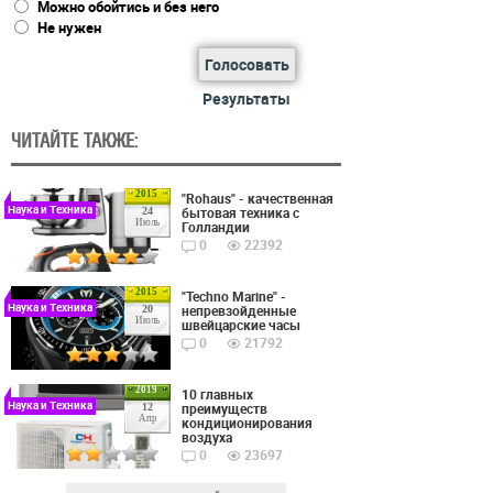
Можно обойтись и без него
Не нужен
Голосовать
Результаты
ЧИТАЙТЕ ТАКЖЕ:
2015
"Rohaus" - качественная
Наука и Техника
бытовая техника с
24
Июль
Голландии
0
22392
2015
"Techno Marine" -
Наука и Техника
непревзойденные
20
Июль
швейцарские часы
0
21792
2019
10 главных
Наука и Техника
преимуществ
12
Апр
кондиционирования
воздуха
0
23697