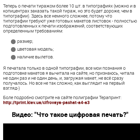
Теперь о печати тиражом более 10 шт. в типографиях (можно и в
копицентрах заказать такой тираж, но это будет дороже, чем в
типографии). Здесь все немного сложнее, потому что
типографии требуют уже готовых макетов листовок - полностью
подготовленных к печати изображений, соответствующих
определенным требованиям:
размер;
цветовая модель;
наличие вылетов.
Я печатала только в одной типографии, все мои познания о
подготовке макетов я вычитала на сайте, но признаюсь, читала
не один раз и не один день, и, загружая макет, не всё сразу
получалось. Но все не так сложно, как выглядит на первый
взгляд-)
Боле подробно смотрите на сайте полиграфии Терапринт:
http://tprint.kiev.ua/cifrovaya-pashat-a4-a3
Видео: "
Что такое цифровая печать
?"