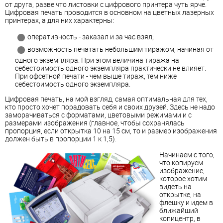
от друга, разве что листовки с цифрового принтера чуть ярче.
Цифровая печать проводится в основном на цветных лазерных
принтерах, а для них характерны:
оперативность - заказал и за час взял;
возможность печатать небольшим тиражом, начиная от
одного экземпляра. При этом величина тиража на
себестоимость одного экземпляра практически не влияет.
При офсетной печати - чем выше тираж, тем ниже
себестоимость одного экземпляра.
Цифровая печать, на мой взгляд, самая оптимальная для тех,
кто просто хочет порадовать себя и своих друзей. Здесь не надо
заморачиваться с форматами, цветовыми режимами и с
размерами изображения (главное, чтобы сохранялась
пропорция, если открытка 10 на 15 см, то и размер изображения
должен быть в пропорции 1 к 1,5).
Начинаем с того,
что копируем
изображение,
которое хотим
видеть на
открытке, на
флешку и идем в
ближайший
копицентр, в