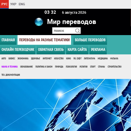
РУС
УКР
ENG
03:32
6 августа 2026
Мир переводов
ГЛАВНАЯ
ПЕРЕВОДЫ НА РАЗНЫЕ ТЕМАТИКИ
БОЛЬШЕ ПЕРЕВОДОВ
ОНЛАЙН ПЕРЕВОДЧИК
ОБРАТНАЯ СВЯЗЬ
КАРТА САЙТА
РЕКЛАМА
АВТО
БИЗНЕС
ЭКОНОМИКА
ЗДОРОВЬЕ
ИНТЕРНЕТ
ИСКУССТВО
КИНО
ПК, СОФТ
ЛИТЕРАТУРА
МЕДИЦИНА
МУЗЫКА
НАУКА И ТЕХНИКА
ОБРАЗОВАНИЕ
ПОЛИТИКА И ЗАКОН
ПРИРОДА
ПСИХОЛОГИЯ
РЕЛИГИЯ
СПОРТ
СТРАНЫ
СТРОИТЕЛЬСТВО
ТЕХ. ДОКУМЕНТАЦИЯ