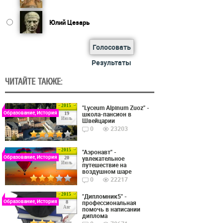
Юлий Цезарь
Голосовать
Результаты
ЧИТАЙТЕ ТАКЖЕ:
2015
"Lyceum Alpinum Zuoz" -
Образование, История
школа-пансион в
19
Июль
Швейцарии
0
23203
2015
"Аэронавт" -
Образование, История
увлекательное
20
Июль
путешествие на
воздушном шаре
0
22217
2015
"Дипломник5" -
Образование, История
профессиональная
8
Авг
помочь в написании
диплома