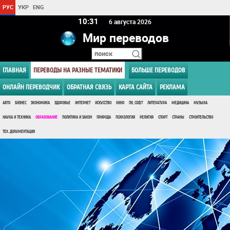
РУС
УКР
ENG
10:31
6 августа 2026
Мир переводов
ГЛАВНАЯ
ПЕРЕВОДЫ НА РАЗНЫЕ ТЕМАТИКИ
БОЛЬШЕ ПЕРЕВОДОВ
ОНЛАЙН ПЕРЕВОДЧИК
ОБРАТНАЯ СВЯЗЬ
КАРТА САЙТА
РЕКЛАМА
АВТО
БИЗНЕС
ЭКОНОМИКА
ЗДОРОВЬЕ
ИНТЕРНЕТ
ИСКУССТВО
КИНО
ПК, СОФТ
ЛИТЕРАТУРА
МЕДИЦИНА
МУЗЫКА
НАУКА И ТЕХНИКА
ОБРАЗОВАНИЕ
ПОЛИТИКА И ЗАКОН
ПРИРОДА
ПСИХОЛОГИЯ
РЕЛИГИЯ
СПОРТ
СТРАНЫ
СТРОИТЕЛЬСТВО
ТЕХ. ДОКУМЕНТАЦИЯ