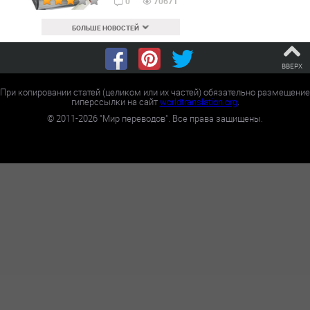
0
70671
БОЛЬШЕ НОВОСТЕЙ
ВВЕРХ
При копировании статей (целиком или их частей) обязательно размещение
гиперссылки на сайт
worldtranslation.org
.
©
2011-2026
"Мир переводов". Все права защищены.