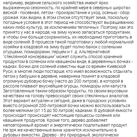
например, ведение сельского хозяйства имеют ярко
выраженную сезонность, по крайней мере в северных широтах:
весной - посевная, летом - произрастание и уход, осенью - сбор
урожая. Как видим, в этом списке отсутствует зима, поскольку
погодные условия в этот период не способствуют выращиванию
каких-либо культур, за исключением тепличных. Поэтому, как это
принято у нас в народе, на зиму нужно запасаться продуктами,
а чтобы они больше сохранились, их необходимо приготовить в
виде солений. В процессе такой подготовки у любой нормальной
хозяйки в кладовой на зиму будет полно банок с солеными
огурцами, помидорами, перцем и т. д. Альтернативой
"стеклянной консервации" может служить способ хранения
продуктом в соленом или квашеном виде, в деревянных бочках -
кадках. Бочки для солений известны еще со времен Киевской
Руси, а многие люди постарше, кто имел возможность отдыхать
летом у бабушки в деревне, наверняка помнят в кладовой
огромную дубовую бочку (часто до 200 литров), в которой в
рассоле плавают вкуснейшие огурцы, помидоры или капуста.
Заготовленные таким образом продукты, по своим вкусовым
качествам на голову превосходят своих стеклянных аналогов.
Этот вариант актуален и сегодня, даже в городских условиях:
вместо огромной 200-литровой бочки можно воспользоваться
более мелкими (от 15 до 50 литров) кадками. В дубовой емкости
происходит происходят настоящие процессы соления или
квашения продуктов. Кроме того, дерево добавляет
неповторимый аромат и энергетически подпитывает продукт.
Не зря же качественные вина хранятся исключительно в
дубовых емкостях. Дерево - это природный, экологически