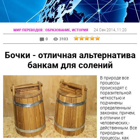
:
24 Сен 2014
, 11:20
МИР ПЕРЕВОДОВ
ОБРАЗОВАНИЕ, ИСТОРИЯ
0
3103
Бочки - отличная альтернатива
банкам для солений
В природе все
процессы
происходят с
поразительной
четкостью и
подчинены
определенным
законам, причем,
в отличии от
человеческих,-
действенным. Все
природные
процессы, как