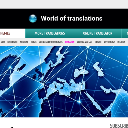
World of translations
 THEMES
MORE TRANSLATIONS
ONLINE TRANSLATOR
 SOFT
LITERATURE
MEDICINE
MUSIC
SCIENCE AND TECHNOLOGIES
EDUCATION
POLITICS AND LAW
NATURE
PSYCHOLOGY
RELIGION
SUBSCRI