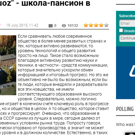
uoz" - школа-пансион в
Subscribe
19 July 2015
, 11:42
Y
0
10132
Unsubs
Если сравнивать любое современное
общество в более-менее развитых странах и
тех, которые активно развиваются, то
уровень технологий и общего развития
просто на лицо. Такое стало возможным
благодаря активному развитию науки и
техники, в частности - средств коммуникации,
которые значительно ускорили обмен
информацией и итоговый прогресс. Но это же
объективно не было бы возможным, если бы
те люди, которые внедряли и разрабатывали
все эти новшества, не имели
соответствующего образования высокого
уровня. Следовательно, можно логично
е играет в конечном счете ключевую роль в прогрессе
 но и общества в целом. А то общество, которое ставит
POLLING
всех и прогрессирует. Очевидно, что образование в
а СССР одним из лучших в мире, сегодня далеко от
ременных условиям рынка труда. Попросту говоря,
Who was th
чески оторвано от производства, а значит не может
уровня и в должном количестве. Естественно, в таких