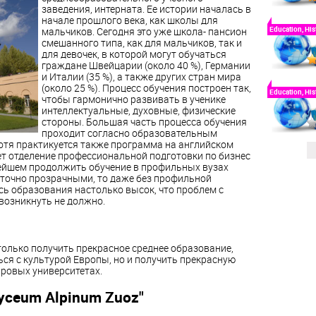
заведения, интерната. Ее истории началась в
начале прошлого века, как школы для
Education, His
мальчиков. Сегодня это уже школа- пансион
смешанного типа, как для мальчиков, так и
для девочек, в которой могут обучаться
граждане Швейцарии (около 40 %), Германии
и Италии (35 %), а также других стран мира
(около 25 %). Процесс обучения построен так,
Education, His
чтобы гармонично развивать в ученике
интеллектуальные, духовные, физические
стороны. Большая часть процесса обучения
проходит согласно образовательным
отя практикуется также программа на английском
ует отделение профессиональной подготовки по бизнес
ейшем продолжить обучение в профильных вузах
аточно прозрачными, то даже без профильной
сь образования настолько высок, что проблем с
возникнуть не должно.
 только получить прекрасное среднее образование,
ся с культурой Европы, но и получить прекрасную
ровых университетах.
Lyceum Alpinum Zuoz"