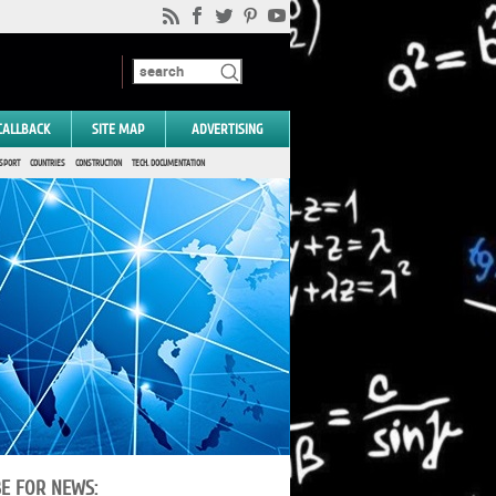
CALLBACK
SITE MAP
ADVERTISING
SPORT
COUNTRIES
CONSTRUCTION
TECH. DOCUMENTATION
BE FOR NEWS: