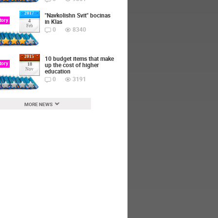
2017
"Navkolishn Svit" bocinas
tory
in Klas
4
Feb
0
8340
2015
10 budget items that make
tory
up the cost of higher
18
Nov
education
0
3191
MORE NEWS