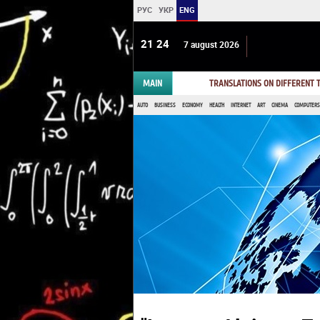
РУС
УКР
ENG
21:24
7 august 2026
MAIN
TRANSLATIONS ON DIFFERENT
AUTO
BUSINESS
ECONOMY
HEALTH
INTERNET
ART
CINEMA
COMPUTERS,