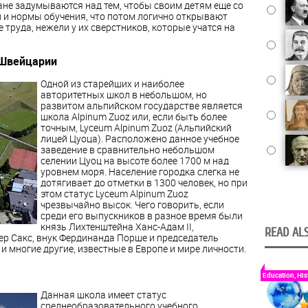
не задумываются над тем, чтобы своим детям еще со
 и нормы обучения, что потом логично открывают
труда, нежели у их сверстников, которые учатся на
 Швейцарии
Одной из старейших и наиболее
авторитетных школ в небольшом, но
развитом альпийском государстве является
школа Alpinum Zuoz или, если быть более
точным, Lyceum Alpinum Zuoz (Альпийский
лицей Цуоца). Расположено данное учебное
заведение в сравнительно небольшом
селении Цуоц на высоте более 1700 м над
уровнем моря. Население городка слегка не
дотягивает до отметки в 1300 человек, но при
этом статус Lyceum Alpinum Zuoz
чрезвычайно высок. Чего говорить, если
среди его выпускников в разное время были
князь Лихтенштейна Ханс-Адам ІІ,
READ ALS
 Сакс, внук Фердинанда Порше и председатель
и многие другие, известные в Европе и мире личности.
Education, His
Данная школа имеет статус
среднеобразовательного учебного