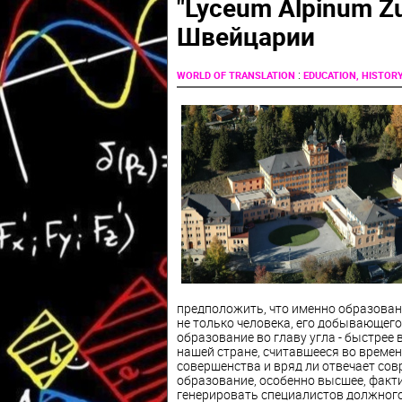
"Lyceum Alpinum Z
Швейцарии
:
WORLD OF TRANSLATION
EDUCATION, HISTOR
предположить, что именно образовани
не только человека, его добывающего,
образование во главу угла - быстрее 
нашей стране, считавшееся во времен
совершенства и вряд ли отвечает сов
образование, особенно высшее, факти
генерировать специалистов должного 