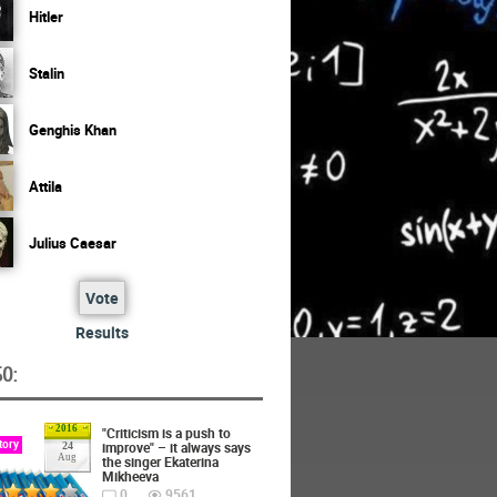
Hitler
Stalin
Genghis Khan
Attila
Julius Caesar
Vote
Results
O:
2016
"Criticism is a push to
tory
improve" – it always says
24
Aug
the singer Ekaterina
Mikheeva
0
9561