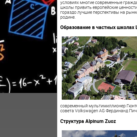
условиях многие современные гражда
школы привить европейские ценности
гораздо лучшие перспективы на рынке 
родине.
Образование в частных школах
современный мультимиллионер Гюнтер
совета Volkswagen AG Фердинанд Пич 
Структура Alpinum Zuoz