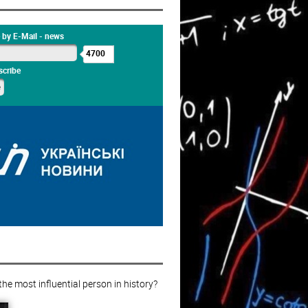
 by E-Mail - news
4700
cribe
e most influential person in history?