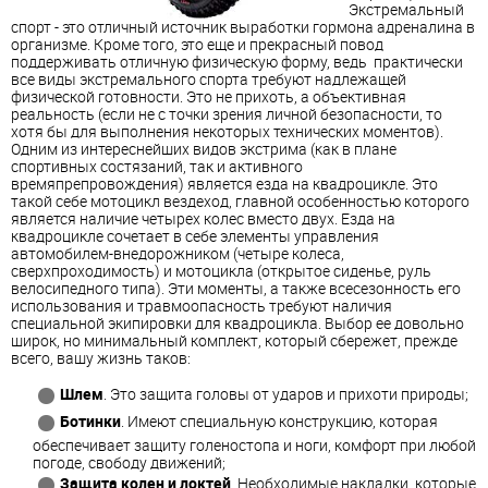
Экстремальный
спорт - это отличный источник выработки гормона адреналина в
организме. Кроме того, это еще и прекрасный повод
поддерживать отличную физическую форму, ведь практически
все виды экстремального спорта требуют надлежащей
физической готовности. Это не прихоть, а объективная
реальность (если не с точки зрения личной безопасности, то
хотя бы для выполнения некоторых технических моментов).
Одним из интереснейших видов экстрима (как в плане
спортивных состязаний, так и активного
времяпрепровождения) является езда на квадроцикле. Это
такой себе мотоцикл вездеход, главной особенностью которого
является наличие четырех колес вместо двух. Езда на
квадроцикле сочетает в себе элементы управления
автомобилем-внедорожником (четыре колеса,
сверхпроходимость) и мотоцикла (открытое сиденье, руль
велосипедного типа). Эти моменты, а также всесезонность его
использования и травмоопасность требуют наличия
специальной экипировки для квадроцикла. Выбор ее довольно
широк, но минимальный комплект, который сбережет, прежде
всего, вашу жизнь таков:
Шлем
. Это защита головы от ударов и прихоти природы;
Ботинки
. Имеют специальную конструкцию, которая
обеспечивает защиту голеностопа и ноги, комфорт при любой
погоде, свободу движений;
Защита колен и локтей
. Необходимые накладки, которые