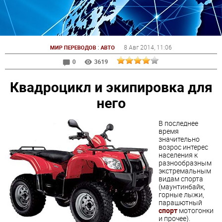
:
8 Авг 2014
, 11:06
МИР ПЕРЕВОДОВ
АВТО
0
3619
Квадроцикл и экипировка для
него
В последнее
время
значительно
возрос интерес
населения к
разнообразным
экстремальным
видам спорта
(маунтинбайк,
горные лыжи,
парашютный
спорт
мотогонки
и прочее).