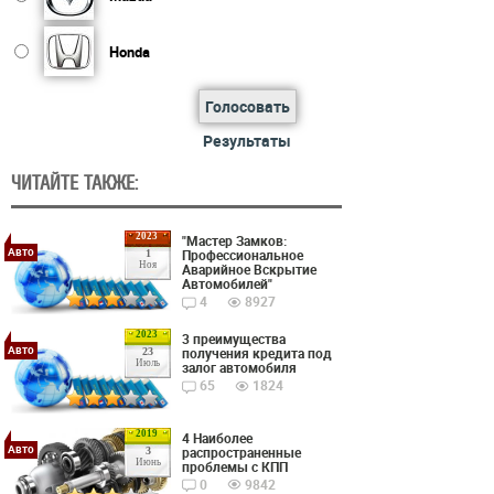
Honda
Голосовать
Результаты
ЧИТАЙТЕ ТАКЖЕ:
2023
"Мастер Замков:
Авто
Профессиональное
1
Ноя
Аварийное Вскрытие
Автомобилей"
4
8927
2023
3 преимущества
Авто
получения кредита под
23
Июль
залог автомобиля
65
1824
2019
4 Наиболее
Авто
распространенные
3
Июнь
проблемы с КПП
0
9842