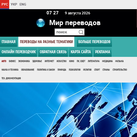
РУС
УКР
ENG
07 27
9 августа 2026
Мир переводов
ГЛАВНАЯ
ПЕРЕВОДЫ НА РАЗНЫЕ ТЕМАТИКИ
БОЛЬШЕ ПЕРЕВОДОВ
ОНЛАЙН ПЕРЕВОДЧИК
ОБРАТНАЯ СВЯЗЬ
КАРТА САЙТА
РЕКЛАМА
АВТО
БИЗНЕС
ЭКОНОМИКА
ЗДОРОВЬЕ
ИНТЕРНЕТ
ИСКУССТВО
КИНО
ПК, СОФТ
ЛИТЕРАТУРА
МЕДИЦИНА
МУЗЫКА
НАУКА И ТЕХНИКА
ОБРАЗОВАНИЕ
ПОЛИТИКА И ЗАКОН
ПРИРОДА
ПСИХОЛОГИЯ
РЕЛИГИЯ
СПОРТ
СТРАНЫ
СТРОИТЕЛЬСТВО
ТЕХ. ДОКУМЕНТАЦИЯ