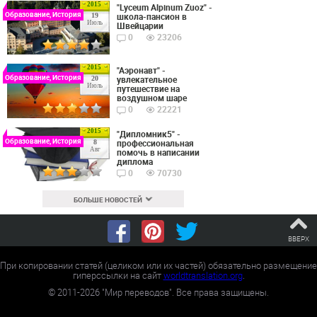
2015
"Lyceum Alpinum Zuoz" -
Образование, История
школа-пансион в
19
Июль
Швейцарии
0
23206
2015
"Аэронавт" -
Образование, История
увлекательное
20
Июль
путешествие на
воздушном шаре
0
22221
2015
"Дипломник5" -
Образование, История
профессиональная
8
Авг
помочь в написании
диплома
0
70730
БОЛЬШЕ НОВОСТЕЙ
ВВЕРХ
При копировании статей (целиком или их частей) обязательно размещение
гиперссылки на сайт
worldtranslation.org
.
©
2011-2026
"Мир переводов". Все права защищены.