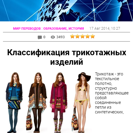
:
17 Авг 2014
, 10:27
МИР ПЕРЕВОДОВ
ОБРАЗОВАНИЕ, ИСТОРИЯ
0
3493
Классификация трикотажных
изделий
Трикотаж - это
текстильное
полотно,
структурно
представляющее
собой
соединенные
петли из
синтетических,