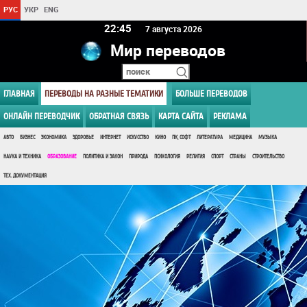
РУС
УКР
ENG
22 45
7 августа 2026
Мир переводов
ГЛАВНАЯ
ПЕРЕВОДЫ НА РАЗНЫЕ ТЕМАТИКИ
БОЛЬШЕ ПЕРЕВОДОВ
ОНЛАЙН ПЕРЕВОДЧИК
ОБРАТНАЯ СВЯЗЬ
КАРТА САЙТА
РЕКЛАМА
АВТО
БИЗНЕС
ЭКОНОМИКА
ЗДОРОВЬЕ
ИНТЕРНЕТ
ИСКУССТВО
КИНО
ПК, СОФТ
ЛИТЕРАТУРА
МЕДИЦИНА
МУЗЫКА
НАУКА И ТЕХНИКА
ОБРАЗОВАНИЕ
ПОЛИТИКА И ЗАКОН
ПРИРОДА
ПСИХОЛОГИЯ
РЕЛИГИЯ
СПОРТ
СТРАНЫ
СТРОИТЕЛЬСТВО
ТЕХ. ДОКУМЕНТАЦИЯ