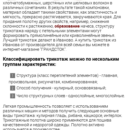
хлопчатобумажных, шерстяных или шелковых волокон в
различных сочетаниях. В результате такой компоновки,
материал обладает такими свойствами, как эластичность и
мягкость, прекрасно растягивается, закручиваются края. Для
придания полотну других свойств, например, снижения
склонности к растяжению,
образование
начеса, структуру
трикотажа наряду с петельными элементами могут
формировать прямолинейные или криволинейные звенья.
Лучший трикотаж делают в Иваново. А купить трикотаж из
Иванова от производителя для всей семьи вы можете в
интернет-магазине "ГРАНДСТОК".
Классифицировать трикотаж можно по нескольким
группам характеристик:
Структура (класс переплетений элементов) - главная,
произвольная, рисунчатая, комбинированная;
Способ получения - кулирный, основовязаный;
Число структурных слоев - однослойные, многослойные.
Легкая промышленность позволяет с использованием
различных машин и методов получить следующие основные
виды трикотажа: кулирная гладь, рибана, кашкорсе, интерлок.
Трикотажные полотна широко применяются для пошива
качественной и недорогой одежды. Полотно активно
используется в производстве: