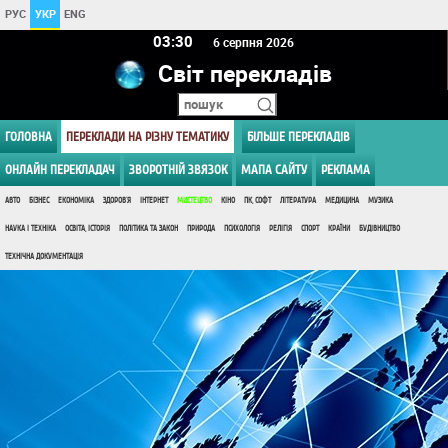
РУС
УКР
ENG
03:30
6 серпня 2026
Світ перекладів
ГОЛОВНА
ПЕРЕКЛАДИ НА РІЗНУ ТЕМАТИКУ
БІЛЬШЕ ПЕРЕКЛАДІВ
ОНЛАЙН ПЕРЕКЛАДАЧ
ЗВОРОТНІЙ ЗВЯЗОК
МАПА САЙТУ
РЕКЛАМА
АВТО
БІЗНЕС
ЕКОНОМІКА
ЗДОРОВ'Я
ІНТЕРНЕТ
МИСТЕЦТВО
КІНО
ПК, СОФТ
ЛІТЕРАТУРА
МЕДИЦИНА
МУЗИКА
НАУКА І ТЕХНІКА
ОСВІТА, ІСТОРІЯ
ПОЛІТИКА ТА ЗАКОН
ПРИРОДА
ПСИХОЛОГІЯ
РЕЛІГІЯ
СПОРТ
КРАЇНИ
БУДІВНИЦТВО
ТЕХНІЧНА ДОКУМЕНТАЦІЯ