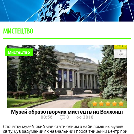
МИСТЕЦТВО
2012
Мистецтво
8
Серп
Музей образотворчих мистецтв на Волхонці
00:56
0
3818
Спочатку музей, який мав стати одним з найвідоміших музеїв
світу, був задуманий як навчальний і просвітницький центр при