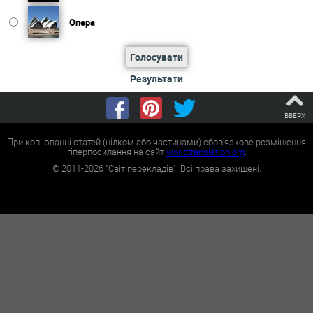
Опера
Голосувати
Результати
ВВЕРХ
При копіюванні статей (цілком або частинами) обов'язкове розміщення
гіперпосилання на сайт
worldtranslation.org
.
©
2011-2026
"Світ перекладів". Всі права захищені.