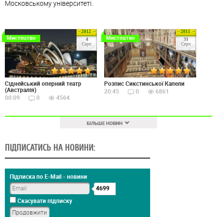
Московському університеті.
2012
2011
Мистецтво
Мистецтво
4
31
Серп
Серп
Сіднейський оперний театр
Розпис Сикстинської Капели
(Австралія)
20:45
0
6861
00:09
0
4564
БІЛЬШЕ НОВИН
ПІДПИСАТИСЬ НА НОВИНИ:
Підписка по E-Mail - новини
4699
Скасувати підписку