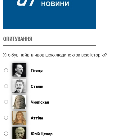
ОПИТУВАННЯ
Хто був найвпливовішою людиною за всю історію?
Гітлер
Сталін
Чингісхан
Аттіла
Юлій Цезар