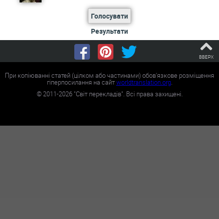
Голосувати
Результати
ВВЕРХ
При копіюванні статей (цілком або частинами) обов'язкове розміщення
гіперпосилання на сайт
worldtranslation.org
.
©
2011-2026
"Світ перекладів". Всі права захищені.