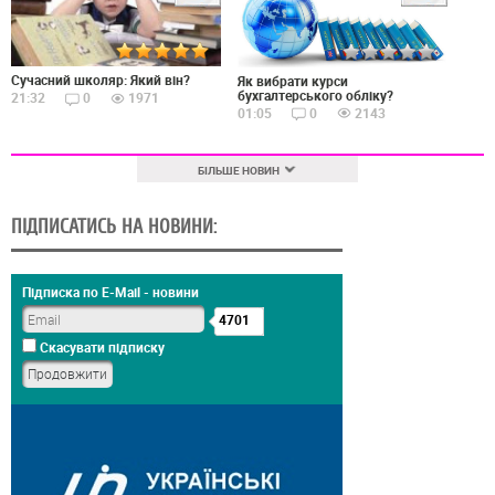
Сучасний школяр: Який він?
Як вибрати курси
бухгалтерського обліку?
21:32
0
1971
01:05
0
2143
БІЛЬШЕ НОВИН
ПІДПИСАТИСЬ НА НОВИНИ:
Підписка по E-Mail - новини
4701
Скасувати підписку