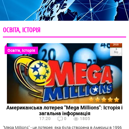
ОСВІТА, ІСТОРІЯ
2018
Освіта, Історія
3
Вер
Американська лотерея "Mega Millions": Історія і
загальна інформація
17:20
0
1805
"Mega Millions" - це лотерея, яка була створена в Америці в 1996