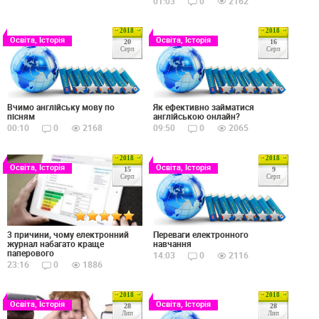
01:03
0
2162
2018
2018
Освіта, Історія
Освіта, Історія
20
16
Серп
Серп
Вчимо англійську мову по
Як ефективно займатися
пісням
англійською онлайн?
00:10
0
2168
09:50
0
2065
2018
2018
Освіта, Історія
Освіта, Історія
15
9
Серп
Серп
3 причини, чому електронний
Переваги електронного
журнал набагато краще
навчання
паперового
14:03
0
2116
23:16
0
1886
2018
2018
Освіта, Історія
Освіта, Історія
28
28
Лип
Лип