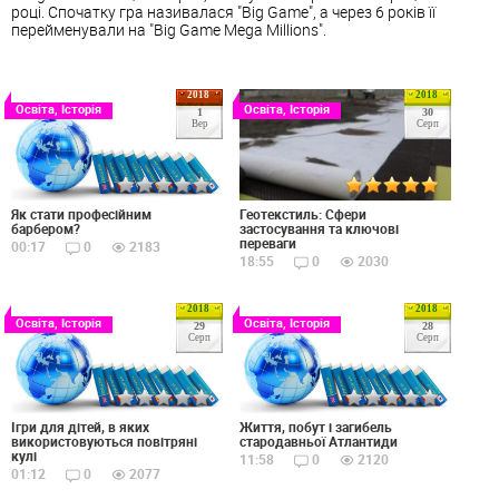
році. Спочатку гра називалася "Big Game", а через 6 років її
перейменували на "Big Game Mega Millions".
2018
2018
Освіта, Історія
Освіта, Історія
1
30
Вер
Серп
Геотекстиль: Сфери
Як стати професійним
застосування та ключові
барбером?
переваги
00:17
0
2183
18:55
0
2030
2018
2018
Освіта, Історія
Освіта, Історія
29
28
Серп
Серп
Ігри для дітей, в яких
Життя, побут і загибель
використовуються повітряні
стародавньої Атлантиди
кулі
11:58
0
2120
01:12
0
2077