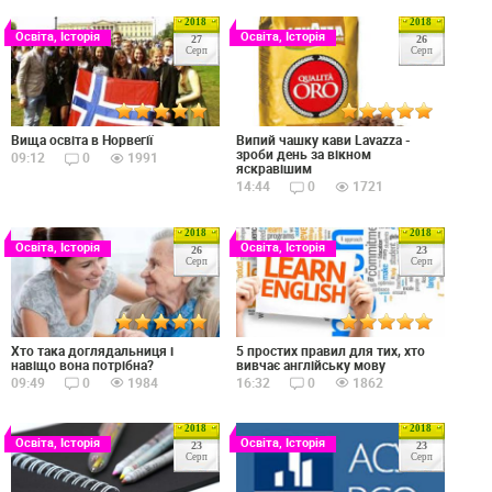
2018
2018
Освіта, Історія
Освіта, Історія
27
26
Серп
Серп
Вища освіта в Норвегії
Випий чашку кави Lavazza -
зроби день за вікном
09:12
0
1991
яскравішим
14:44
0
1721
2018
2018
Освіта, Історія
Освіта, Історія
26
23
Серп
Серп
Хто така доглядальниця і
5 простих правил для тих, хто
навіщо вона потрібна?
вивчає англійську мову
09:49
0
1984
16:32
0
1862
2018
2018
Освіта, Історія
Освіта, Історія
23
23
Серп
Серп