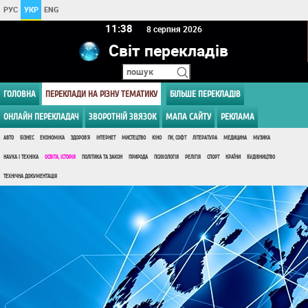
РУС
УКР
ENG
11 38
8 серпня 2026
Світ перекладів
ГОЛОВНА
ПЕРЕКЛАДИ НА РІЗНУ ТЕМАТИКУ
БІЛЬШЕ ПЕРЕКЛАДІВ
ОНЛАЙН ПЕРЕКЛАДАЧ
ЗВОРОТНІЙ ЗВЯЗОК
МАПА САЙТУ
РЕКЛАМА
АВТО
БІЗНЕС
ЕКОНОМІКА
ЗДОРОВ'Я
ІНТЕРНЕТ
МИСТЕЦТВО
КІНО
ПК, СОФТ
ЛІТЕРАТУРА
МЕДИЦИНА
МУЗИКА
НАУКА І ТЕХНІКА
ОСВІТА, ІСТОРІЯ
ПОЛІТИКА ТА ЗАКОН
ПРИРОДА
ПСИХОЛОГІЯ
РЕЛІГІЯ
СПОРТ
КРАЇНИ
БУДІВНИЦТВО
ТЕХНІЧНА ДОКУМЕНТАЦІЯ