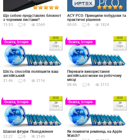
Що собою представляє блокнот
АСУ РСО: Принципи побудови та
з чорними листами?
практичні рішення
15:53
0
2569
00:05
0
1824
2018
2018
Освіта, Історія
Освіта, Історія
21
21
Серп
Серп
Шість способів поліпшити ваш
Переваги використання
англійський
англійської мови на робочому
місці
21:46
0
2116
08:46
0
2115
2018
2018
Освіта, Історія
Освіта, Історія
20
20
Серп
Серп
Шахові фігури: Походження
Як поміняти ремінець на Apple
Watch?
22:27
0
2149