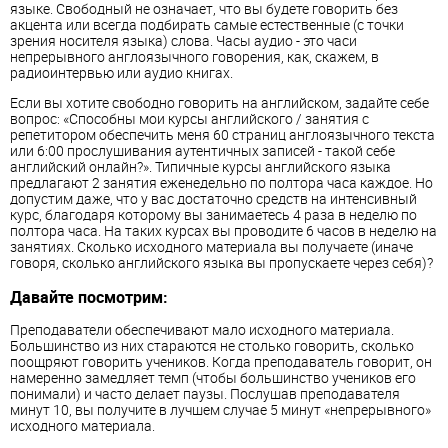
языке. Свободный не означает, что вы будете говорить без
акцента или всегда подбирать самые естественные (с точки
зрения носителя языка) слова. Часы аудио - это часи
непрерывного англоязычного говорения, как, скажем, в
радиоинтервью или аудио книгах.
Если вы хотите свободно говорить на английском, задайте себе
вопрос: «Способны мои курсы английского / занятия с
репетитором обеспечить меня 60 страниц англоязычного текста
или 6:00 прослушивания аутентичных записей - такой себе
английский онлайн?». Типичные курсы английского языка
предлагают 2 занятия еженедельно по полтора часа каждое. Но
допустим даже, что у вас достаточно средств на интенсивный
курс, благодаря которому вы занимаетесь 4 раза в неделю по
полтора часа. На таких курсах вы проводите 6 часов в неделю на
занятиях. Сколько исходного материала вы получаете (иначе
говоря, сколько английского языка вы пропускаете через себя)?
Давайте посмотрим:
Преподаватели обеспечивают мало исходного материала.
Большинство из них стараются не столько говорить, сколько
поощряют говорить учеников. Когда преподаватель говорит, он
намеренно замедляет темп (чтобы большинство учеников его
понимали) и часто делает паузы. Послушав преподавателя
минут 10, вы получите в лучшем случае 5 минут «непрерывного»
исходного материала.