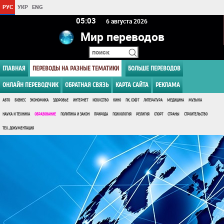
РУС
УКР
ENG
05 03
6 августа 2026
Мир переводов
ГЛАВНАЯ
ПЕРЕВОДЫ НА РАЗНЫЕ ТЕМАТИКИ
БОЛЬШЕ ПЕРЕВОДОВ
ОНЛАЙН ПЕРЕВОДЧИК
ОБРАТНАЯ СВЯЗЬ
КАРТА САЙТА
РЕКЛАМА
АВТО
БИЗНЕС
ЭКОНОМИКА
ЗДОРОВЬЕ
ИНТЕРНЕТ
ИСКУССТВО
КИНО
ПК, СОФТ
ЛИТЕРАТУРА
МЕДИЦИНА
МУЗЫКА
НАУКА И ТЕХНИКА
ОБРАЗОВАНИЕ
ПОЛИТИКА И ЗАКОН
ПРИРОДА
ПСИХОЛОГИЯ
РЕЛИГИЯ
СПОРТ
СТРАНЫ
СТРОИТЕЛЬСТВО
ТЕХ. ДОКУМЕНТАЦИЯ