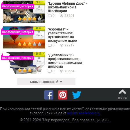
2015
"Lyceum Alpinum Zuoz" -
Образование, История
школа-пансион в
19
Июль
Швейцарии
0
23201
2015
"Аэронавт" -
Образование, История
увлекательное
20
Июль
путешествие на
воздушном шаре
0
22217
2015
"Дипломник5" -
Образование, История
профессиональная
8
Авг
помочь в написании
диплома
0
70664
БОЛЬШЕ НОВОСТЕЙ
ВВЕРХ
При копировании статей (целиком или их частей) обязательно размещение
гиперссылки на сайт
worldtranslation.org
.
©
2011-2026
"Мир переводов". Все права защищены.