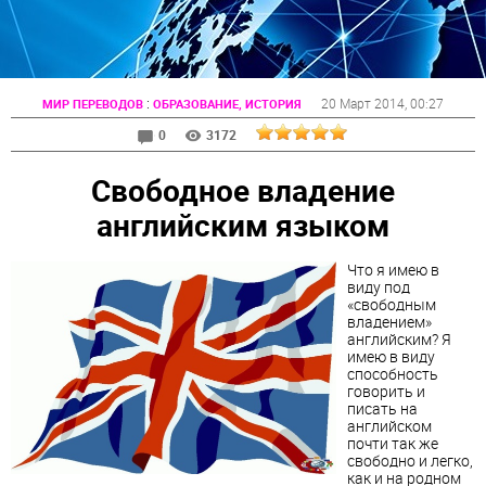
:
20 Март 2014
, 00:27
МИР ПЕРЕВОДОВ
ОБРАЗОВАНИЕ, ИСТОРИЯ
0
3172
Свободное владение
английским языком
Что я имею в
виду под
«свободным
владением»
английским? Я
имею в виду
способность
говорить и
писать на
английском
почти так же
свободно и легко,
как и на родном