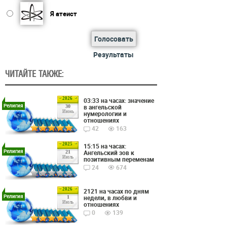
Я атеист
Голосовать
Результаты
ЧИТАЙТЕ ТАКЖЕ:
2026
03:33 на часах: значение
Религия
в ангельской
30
Июнь
нумерологии и
отношениях
42
163
2025
15:15 на часах:
Религия
Ангельский зов к
21
Июль
позитивным переменам
24
674
2026
2121 на часах по дням
Религия
недели, в любви и
1
Июль
отношениях
0
139