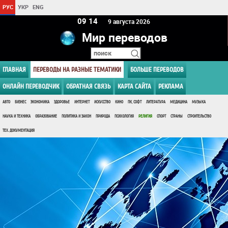
РУС
УКР
ENG
09:14
9 августа 2026
Мир переводов
ГЛАВНАЯ
ПЕРЕВОДЫ НА РАЗНЫЕ ТЕМАТИКИ
БОЛЬШЕ ПЕРЕВОДОВ
ОНЛАЙН ПЕРЕВОДЧИК
ОБРАТНАЯ СВЯЗЬ
КАРТА САЙТА
РЕКЛАМА
АВТО
БИЗНЕС
ЭКОНОМИКА
ЗДОРОВЬЕ
ИНТЕРНЕТ
ИСКУССТВО
КИНО
ПК, СОФТ
ЛИТЕРАТУРА
МЕДИЦИНА
МУЗЫКА
НАУКА И ТЕХНИКА
ОБРАЗОВАНИЕ
ПОЛИТИКА И ЗАКОН
ПРИРОДА
ПСИХОЛОГИЯ
РЕЛИГИЯ
СПОРТ
СТРАНЫ
СТРОИТЕЛЬСТВО
ТЕХ. ДОКУМЕНТАЦИЯ