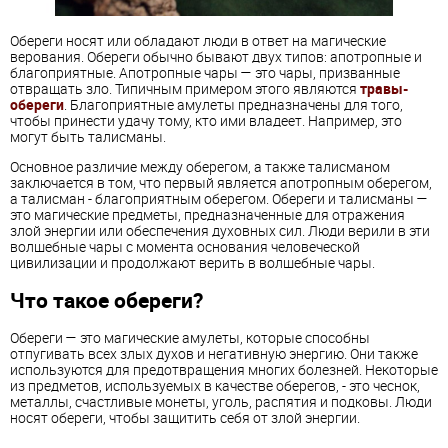
Обереги носят или обладают люди в ответ на магические
верования. Обереги обычно бывают двух типов: апотропные и
благоприятные. Апотропные чары — это чары, призванные
отвращать зло. Типичным примером этого являются
травы-
обереги
. Благоприятные амулеты предназначены для того,
чтобы принести удачу тому, кто ими владеет. Например, это
могут быть талисманы.
Основное различие между оберегом, а также талисманом
заключается в том, что первый является апотропным оберегом,
а талисман - благоприятным оберегом. Обереги и талисманы —
это магические предметы, предназначенные для отражения
злой энергии или обеспечения духовных сил. Люди верили в эти
волшебные чары с момента основания человеческой
цивилизации и продолжают верить в волшебные чары.
Что такое обереги?
Обереги — это магические амулеты, которые способны
отпугивать всех злых духов и негативную энергию. Они также
используются для предотвращения многих болезней. Некоторые
из предметов, используемых в качестве оберегов, - это чеснок,
металлы, счастливые монеты, уголь, распятия и подковы. Люди
носят обереги, чтобы защитить себя от злой энергии.