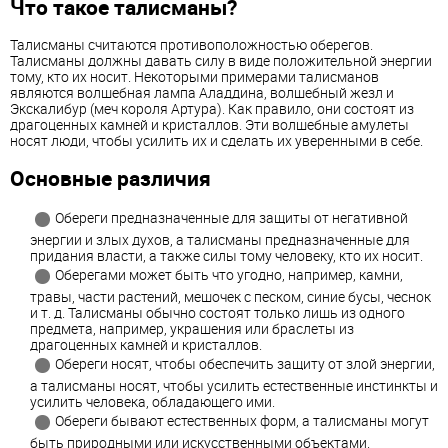
Что такое талисманы?
Талисманы считаются противоположностью оберегов.
Талисманы должны давать силу в виде положительной энергии
тому, кто их носит. Некоторыми примерами талисманов
являются волшебная лампа Аладдина, волшебный жезл и
Экскалибур (меч короля Артура). Как правило, они состоят из
драгоценных камней и кристаллов. Эти волшебные амулеты
носят люди, чтобы усилить их и сделать их уверенными в себе.
Основные различия
Обереги предназначенные для защиты от негативной
энергии и злых духов, а талисманы предназначенные для
придания власти, а также силы тому человеку, кто их носит.
Оберегами может быть что угодно, например, камни,
травы, части растений, мешочек с песком, синие бусы, чеснок
и т. д. Талисманы обычно состоят только лишь из одного
предмета, например, украшения или браслеты из
драгоценных камней и кристаллов.
Обереги носят, чтобы обеспечить защиту от злой энергии,
а талисманы носят, чтобы усилить естественные инстинкты и
усилить человека, обладающего ими.
Обереги бывают естественных форм, а талисманы могут
быть природными или искусственными объектами.