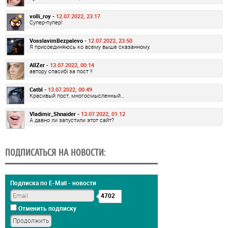
volli_roy -
12.07.2022, 23:17
Супер-пупер!
VosslavimBezpalevo -
12.07.2022, 23:50
Я присоединяюсь ко всему выше сказанному.
AllZer -
13.07.2022, 00:14
автору спасибі за пост !!
Catbl -
13.07.2022, 00:49
Красивый пост, многосмысленный…
Vladimir_Shnaider -
13.07.2022, 01:12
А давно ли запустили этот сайт?
ПОДПИСАТЬСЯ НА НОВОСТИ:
Подписка по E-Mail - новости
4702
Отменить подписку