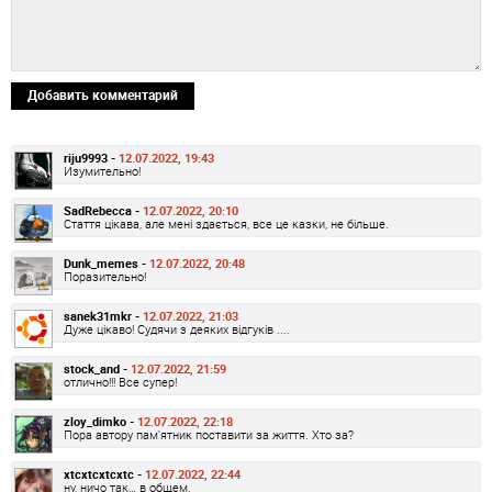
Добавить комментарий
riju9993 -
12.07.2022, 19:43
Изумительно!
SadRebecca -
12.07.2022, 20:10
Стаття цікава, але мені здається, все це казки, не більше.
Dunk_memes -
12.07.2022, 20:48
Поразительно!
sanek31mkr -
12.07.2022, 21:03
Дуже цікаво! Судячи з деяких відгуків ....
stock_and -
12.07.2022, 21:59
отлично!!! Все супер!
zloy_dimko -
12.07.2022, 22:18
Пора автору пам'ятник поставити за життя. Хто за?
xtcxtcxtcxtc -
12.07.2022, 22:44
ну, ничо так… в общем.