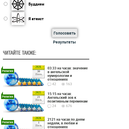
Буддизм
Я атеист
Голосовать
Результаты
ЧИТАЙТЕ ТАКЖЕ:
2026
03:33 на часах: значение
Религия
в ангельской
30
Июнь
нумерологии и
отношениях
42
163
2025
15:15 на часах:
Религия
Ангельский зов к
21
Июль
позитивным переменам
24
676
2026
2121 на часах по дням
Религия
недели, в любви и
1
Июль
отношениях