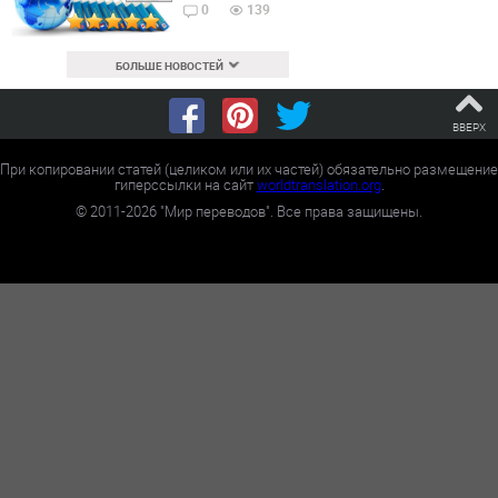
0
139
БОЛЬШЕ НОВОСТЕЙ
ВВЕРХ
При копировании статей (целиком или их частей) обязательно размещение
гиперссылки на сайт
worldtranslation.org
.
©
2011-2026
"Мир переводов". Все права защищены.