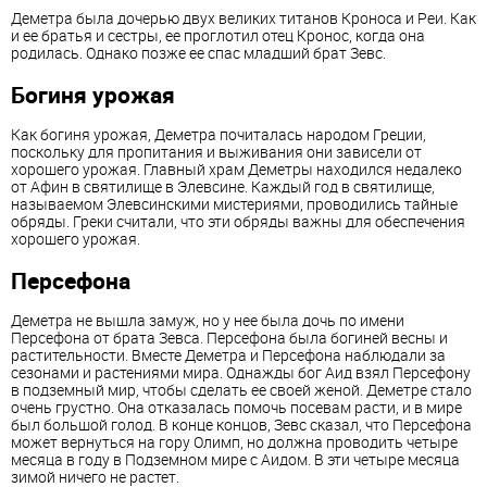
Деметра была дочерью двух великих титанов Кроноса и Реи. Как
и ее братья и сестры, ее проглотил отец Кронос, когда она
родилась. Однако позже ее спас младший брат Зевс.
Богиня урожая
Как богиня урожая, Деметра почиталась народом Греции,
поскольку для пропитания и выживания они зависели от
хорошего урожая. Главный храм Деметры находился недалеко
от Афин в святилище в Элевсине. Каждый год в святилище,
называемом Элевсинскими мистериями, проводились тайные
обряды. Греки считали, что эти обряды важны для обеспечения
хорошего урожая.
Персефона
Деметра не вышла замуж, но у нее была дочь по имени
Персефона от брата Зевса. Персефона была богиней весны и
растительности. Вместе Деметра и Персефона наблюдали за
сезонами и растениями мира. Однажды бог Аид взял Персефону
в подземный мир, чтобы сделать ее своей женой. Деметре стало
очень грустно. Она отказалась помочь посевам расти, и в мире
был большой голод. В конце концов, Зевс сказал, что Персефона
может вернуться на гору Олимп, но должна проводить четыре
месяца в году в Подземном мире с Аидом. В эти четыре месяца
зимой ничего не растет.