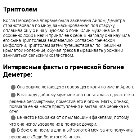
Триптолем
Когда Персефона впервые была захвачена Аидом, Деметра
странствовала по миру, замаскированная под старуху,
оплакивающую и ищущую свою дочь. Один мужчина был
особенно добр к ней и принял ее к себе. В награду она научила
его сына Триптолема земледелию. Согласно греческой
мифологии, Триптолем затем путешествовал по Греции на
крылатой колеснице, обучая греков выращивать урожай и
заниматься сельским хозяйством.
Интересные факты о греческой богине
Деметре:
Она родила летающего говорящего коня по имени Арион.
В награду доброму мужчине она попыталась сделать его
ребенка бессмертным, поместив его в огонь. Мать, однако,
поймала ее на месте преступления и вытащила ребенка из
огня.
Ее часто изображают с пылающими факелами, потому
что она использовала их в поисках дочери.
В бою она носила длинный золотой меч, за что получила
прозвище «Леди Золотого Клинка».