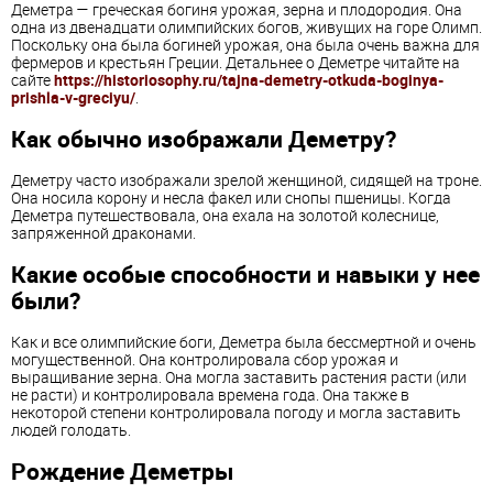
Деметра — греческая богиня урожая, зерна и плодородия. Она
одна из двенадцати олимпийских богов, живущих на горе Олимп.
Поскольку она была богиней урожая, она была очень важна для
фермеров и крестьян Греции. Детальнее о Деметре читайте на
сайте
https://historiosophy.ru/tajna-demetry-otkuda-boginya-
prishla-v-greciyu/
.
Как обычно изображали Деметру?
Деметру часто изображали зрелой женщиной, сидящей на троне.
Она носила корону и несла факел или снопы пшеницы. Когда
Деметра путешествовала, она ехала на золотой колеснице,
запряженной драконами.
Какие особые способности и навыки у нее
были?
Как и все олимпийские боги, Деметра была бессмертной и очень
могущественной. Она контролировала сбор урожая и
выращивание зерна. Она могла заставить растения расти (или
не расти) и контролировала времена года. Она также в
некоторой степени контролировала погоду и могла заставить
людей голодать.
Рождение Деметры