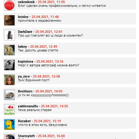
nsknsknsk -
25.04.2021, 11:05
Блог сделан очень профессионально, и легко читается
brinlov -
25.04.2021, 11:48
прочитала з задоволенням
DarkDant -
25.04.2021, 12:01
Про що глаголят всі ці люди в коментах?
lwkey -
25.04.2021, 12:49
Так, досить цікава стаття.
koptelova -
25.04.2021, 13:16
Help! У автора автограф можна взяти?
ya_nice -
25.04.2021, 13:58
5кА! Відмінний пост!
Breithorn -
25.04.2021, 14:03
ух ти як крууууууууууутооооооо))
yablevanulfu -
25.04.2021, 14:55
тема реально старая
Rozaket -
25.04.2021, 15:19
что-то в этом есть, безусловно
Stormyleft -
25.04.2021, 16:00