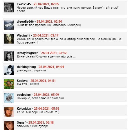
Eva12345 -
25.04.2021, 02:05
Через деякий час Ваша стаття стане популярною. Запам'ятайте мої
слова.
dieordie666 -
25.04.2021, 02:54
ништяг, все правильно написано. Молодец!
Vladiashi -
25.04.2021, 03:17
ИМХО сенс розкритий від А, до Я, автор вичавив все що можна, за що
йому респект!
izmaylovgreen -
25.04.2021, 03:42
Дуже цікаво! Судячи з деяких відгуків ....
thinkingthing -
25.04.2021, 04:04
улыбнуло с утречка
Sosbva -
25.04.2021, 04:51
ДА СУПЕР!!!!!!!!!!!!
eaglesias -
25.04.2021, 05:09
Шикарно, добавляю в закладки
Kolosidun -
25.04.2021, 05:56
Хе-хе, мій перший коммент :)
Ognef -
25.04.2021, 06:18
отлично !!! Все супер!