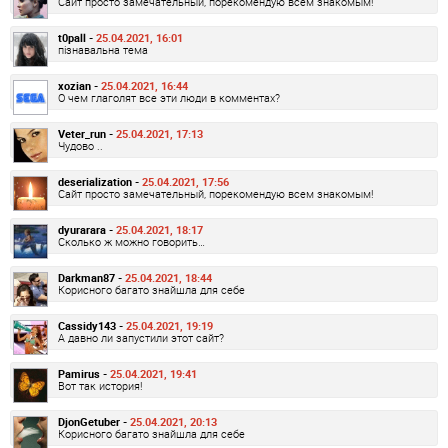
Сайт просто замечательный, порекомендую всем знакомым!
t0pall -
25.04.2021, 16:01
пізнавальна тема
xozian -
25.04.2021, 16:44
О чем глаголят все эти люди в комментах?
Veter_run -
25.04.2021, 17:13
Чудово ..
deserialization -
25.04.2021, 17:56
Сайт просто замечательный, порекомендую всем знакомым!
dyurarara -
25.04.2021, 18:17
Сколько ж можно говорить…
Darkman87 -
25.04.2021, 18:44
Корисного багато знайшла для себе
Cassidy143 -
25.04.2021, 19:19
А давно ли запустили этот сайт?
Pamirus -
25.04.2021, 19:41
Вот так история!
DjonGetuber -
25.04.2021, 20:13
Корисного багато знайшла для себе