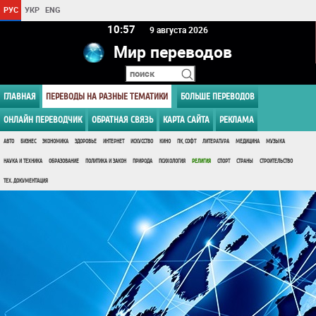
РУС
УКР
ENG
10 57
9 августа 2026
Мир переводов
ГЛАВНАЯ
ПЕРЕВОДЫ НА РАЗНЫЕ ТЕМАТИКИ
БОЛЬШЕ ПЕРЕВОДОВ
ОНЛАЙН ПЕРЕВОДЧИК
ОБРАТНАЯ СВЯЗЬ
КАРТА САЙТА
РЕКЛАМА
АВТО
БИЗНЕС
ЭКОНОМИКА
ЗДОРОВЬЕ
ИНТЕРНЕТ
ИСКУССТВО
КИНО
ПК, СОФТ
ЛИТЕРАТУРА
МЕДИЦИНА
МУЗЫКА
НАУКА И ТЕХНИКА
ОБРАЗОВАНИЕ
ПОЛИТИКА И ЗАКОН
ПРИРОДА
ПСИХОЛОГИЯ
РЕЛИГИЯ
СПОРТ
СТРАНЫ
СТРОИТЕЛЬСТВО
ТЕХ. ДОКУМЕНТАЦИЯ