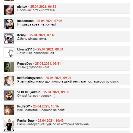
nicitok -
25.04.2021, 06:53
Побільше б таких статей
Inakamono -
25.04.2021, 07:06
И правда креатив…супер!
Kennji -
25.04.2021, 07:46
Дійсно цікава тема.
Ulyana2110 -
25.04.2021, 08:04
Даже и не докопаешься.
PeaceDec -
25.04.2021, 08:51
Ух ты :) Здорово как!
hellfuckingyeeah -
25.04.2021, 09:04
Я звичайно, мало, що тямлю в даній темі, але постараюся осилити.
SEBLOG_admin -
25.04.2021, 09:50
Супер! Автору - респект :)
ProfBOY -
25.04.2021, 10:16
Все нравится. Спасибо за пост!
Pasha_Duty -
25.04.2021, 10:43
Очень интересно! Судя по некоторым откликам ….