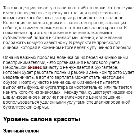
Так с концепции зачастую начинают либо новички, которые уже
имеют определенные преимущества, или профессионалы
косметического бизнеса, которые развивают сеть салонов.
Концепция является одним из главных вопросов, задающих
себе те, кто имеет возможность открытия салона красоты. К
сожалению, при этом, огромное влияние здесь имеют
субъективный подход и стандарт мышления, или желание
подражать кому-то известному. В результате происходит
ошибка, которая в конечном итоге ведет к упущенной прибыли.
Одна из важных проблем, возникающих перед начинающими
предпринимателями, - это организация налогового учета.
Небольшой
бизнес
зачастую не нуждается в бухгалтере,
который будет работать полный рабочий день - он просто будет
бездельничать, а вот его зарплата может стать настоящей
обузой. Поэтому часто начинающий бизнесмен пытается
выполнять функции бухгалтера самостоятельно, или пытается
нанять кого-то из знакомых... Между тем, существует надежное,
цивилизованное и вполне приемлемое по ценам решение -
воспользоваться удаленными услугами специализированной
бухгалтерской фирмы.
Уровень салона красоты
Элитный салон