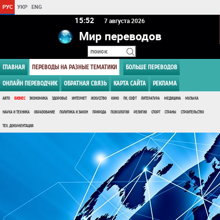
РУС
УКР
ENG
15 52
7 августа 2026
Мир переводов
ГЛАВНАЯ
ПЕРЕВОДЫ НА РАЗНЫЕ ТЕМАТИКИ
БОЛЬШЕ ПЕРЕВОДОВ
ОНЛАЙН ПЕРЕВОДЧИК
ОБРАТНАЯ СВЯЗЬ
КАРТА САЙТА
РЕКЛАМА
АВТО
БИЗНЕС
ЭКОНОМИКА
ЗДОРОВЬЕ
ИНТЕРНЕТ
ИСКУССТВО
КИНО
ПК, СОФТ
ЛИТЕРАТУРА
МЕДИЦИНА
МУЗЫКА
НАУКА И ТЕХНИКА
ОБРАЗОВАНИЕ
ПОЛИТИКА И ЗАКОН
ПРИРОДА
ПСИХОЛОГИЯ
РЕЛИГИЯ
СПОРТ
СТРАНЫ
СТРОИТЕЛЬСТВО
ТЕХ. ДОКУМЕНТАЦИЯ