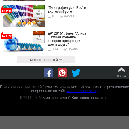
2015
"Типография для Вас" в
Бизнес
Екатеринбурге
31
Март
0
44593
2025
&#128161; Блог: “Алиса
Бизнес
— умная колонка,
13
Ноя
которая превращает
дом в друга”
324
35405
БОЛЬШЕ НОВОСТЕЙ
ВВЕРХ
При копировании статей (целиком или их частей) обязательно размещение
гиперссылки на сайт
worldtranslation.org
.
©
2011-2026
"Мир переводов". Все права защищены.