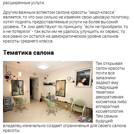
расширенные услуги.
Другим важным аспектом салона красоты "мидл-класса"
является, то что они сильно не изменяя свою ценовую политику,
хотят поднять предоставляемые услуги на более высокий
уровень. Т.е. они действуют по принципу: "если не приобрели, то
и не потеряли" - так если им не удалось улучшить их сервис, то
все равно он остался на демократическом уровне салонов
красоты среднего класса.
Тематика салона
Так открывая
салон красоты
почти все
заказчики
задают ему
следующие
тематики:
декоративная
косметика либо
аппаратная
косметология.
Тем самым
будущий
владелец изначально создает ограниченыя для своего салона
красоты.