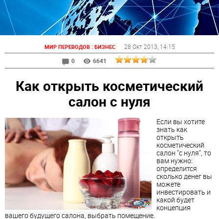
:
28 Окт 2013
, 14:15
МИР ПЕРЕВОДОВ
БИЗНЕС
0
6641
Как открыть косметический
салон с нуля
Если вы хотите
знать как
открыть
косметический
салон "с нуля", то
вам нужно:
определится
сколько денег вы
можете
инвестировать и
какой будет
концепция
вашего будущего салона, выбрать помещение.