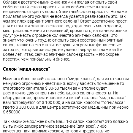
Обладая достаточными финансами и желая открыть свой
собственный ​​ салон красоты, многие бизнесмены хотят
непременно открыть дорогой элитный салон красоты. Но даже
прилагая много усилий не всегда удается реализовать это. Так
чем же плох вариант элитного салона? Ответ достаточно прост:
для открытия элитного салона подходит очень мало зданий,
мест расположения и помещений, кроме того, на данном рынке
услуг уже есть огромное количество элитных салонов. Это
значит что, очень трудно открыть свой собственный элитный
салон, также на его открытие нужны огромные финансовые
затраты, которые зачастую не удается вернуться даже за 5 и
более лет. Итак, сейчас элитный салон красоты - это скорее
престиж, чем прибыльный бизнес.
Салон "мидл-класса"
Намного больше сейчас салонов "мидл-класса", для их открытия
не нужно огромных инвестиций: если у вас есть помещение то
стартового капитала $ 30-50 тысяч вам вполне будет
достаточно, для открытия небольшого салона красоты. На
оборудование, проектирование и дизайн салона "мидл-класса"
вам потребуется от $ 100 000, а на салон красоты "топ-класса"
где-то $ 300 000, а для центра эстетической медицины примерно
$ 650000.
Так каким же должен быть Ваш 1-й салон красоты? Это должно
быть либо демократичное заведение "для всех", либо
качественная парикмахерская, которая предоставляет