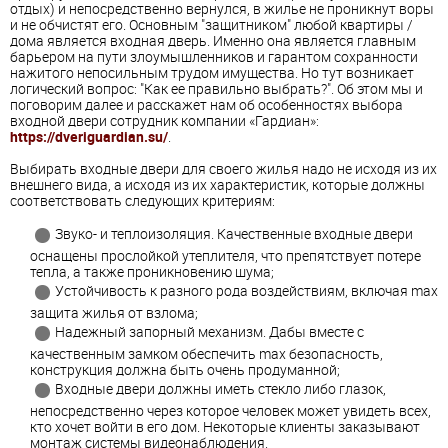
отдых) и непосредственно вернулся, в жилье не проникнут воры
и не обчистят его. Основным "защитником" любой квартиры /
дома является входная дверь. Именно она является главным
барьером на пути злоумышленников и гарантом сохранности
нажитого непосильным трудом имущества. Но тут возникает
логический вопрос: "Как ее правильно выбрать?". Об этом мы и
поговорим далее и расскажет нам об особенностях выбора
входной двери сотрудник компании «Гардиан»:
https://dveriguardian.su/
.
Выбирать входные двери для своего жилья надо не исходя из их
внешнего вида, а исходя из их характеристик, которые должны
соответствовать следующих критериям:
Звуко- и теплоизоляция. Качественные входные двери
оснащены прослойкой утеплителя, что препятствует потере
тепла, а также проникновению шума;
Устойчивость к разного рода воздействиям, включая max
защита жилья от взлома;
Надежный запорный механизм. Дабы вместе с
качественным замком обеспечить max безопасность,
конструкция должна быть очень продуманной;
Входные двери должны иметь стекло либо глазок,
непосредственно через которое человек может увидеть всех,
кто хочет войти в его дом. Некоторые клиенты заказывают
монтаж системы видеонаблюдения.