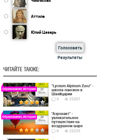
Чингисхан
Аттила
Юлий Цезарь
Голосовать
Результаты
ЧИТАЙТЕ ТАКЖЕ:
2015
"Lyceum Alpinum Zuoz" -
Образование, История
школа-пансион в
19
Июль
Швейцарии
0
23207
2015
"Аэронавт" -
Образование, История
увлекательное
20
Июль
путешествие на
воздушном шаре
0
22225