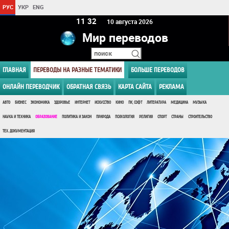
РУС
УКР
ENG
11 32
10 августа 2026
Мир переводов
ГЛАВНАЯ
ПЕРЕВОДЫ НА РАЗНЫЕ ТЕМАТИКИ
БОЛЬШЕ ПЕРЕВОДОВ
ОНЛАЙН ПЕРЕВОДЧИК
ОБРАТНАЯ СВЯЗЬ
КАРТА САЙТА
РЕКЛАМА
АВТО
БИЗНЕС
ЭКОНОМИКА
ЗДОРОВЬЕ
ИНТЕРНЕТ
ИСКУССТВО
КИНО
ПК, СОФТ
ЛИТЕРАТУРА
МЕДИЦИНА
МУЗЫКА
НАУКА И ТЕХНИКА
ОБРАЗОВАНИЕ
ПОЛИТИКА И ЗАКОН
ПРИРОДА
ПСИХОЛОГИЯ
РЕЛИГИЯ
СПОРТ
СТРАНЫ
СТРОИТЕЛЬСТВО
ТЕХ. ДОКУМЕНТАЦИЯ