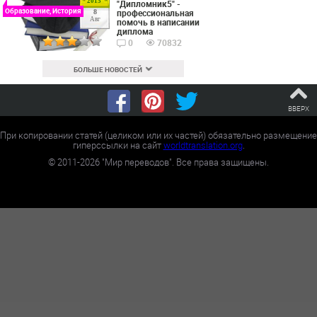
2015
"Дипломник5" -
Образование, История
профессиональная
8
Авг
помочь в написании
диплома
0
70832
БОЛЬШЕ НОВОСТЕЙ
ВВЕРХ
При копировании статей (целиком или их частей) обязательно размещение
гиперссылки на сайт
worldtranslation.org
.
©
2011-2026
"Мир переводов". Все права защищены.