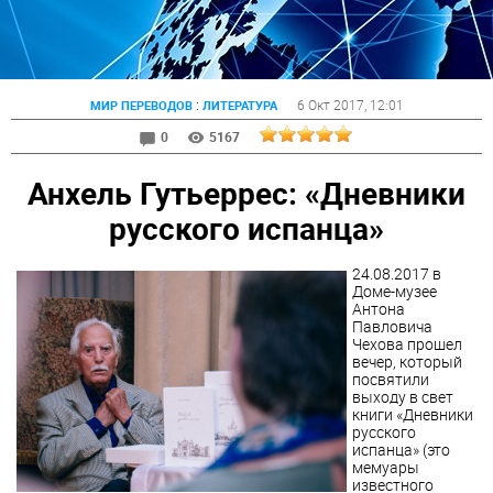
:
6 Окт 2017
, 12:01
МИР ПЕРЕВОДОВ
ЛИТЕРАТУРА
0
5167
Анхель Гутьеррес: «Дневники
русского испанца»
24.08.2017 в
Доме-музее
Антона
Павловича
Чехова прошел
вечер, который
посвятили
выходу в свет
книги «Дневники
русского
испанца» (это
мемуары
известного