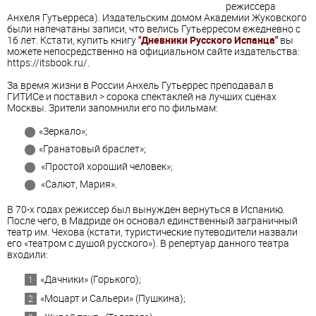
режиссера
Анхеля Гутьерреса). Издательским домом Академии Жуковского
были напечатаны записи, что велись Гутьерресом ежедневно с
16 лет. Кстати, купить книгу
"Дневники Русского Испанца"
вы
можете непосредственно на официальном сайте издательства:
https://itsbook.ru/.
За время жизни в России Анхель Гутьеррес преподавал в
ГИТИСе и поставил > сорока спектаклей на лучших сценах
Москвы. Зрители запомнили его по фильмам:
«Зеркало»;
«Гранатовый браслет»;
«Простой хороший человек»;
«Салют, Мария».
В 70-х годах режиссер был вынужден вернуться в Испанию.
После чего, в Мадриде он основал единственный заграничный
театр им. Чехова (кстати, туристические путеводители назвали
его «театром с душой русского»). В репертуар данного театра
входили:
«Дачники» (Горького);
«Моцарт и Сальери» (Пушкина);