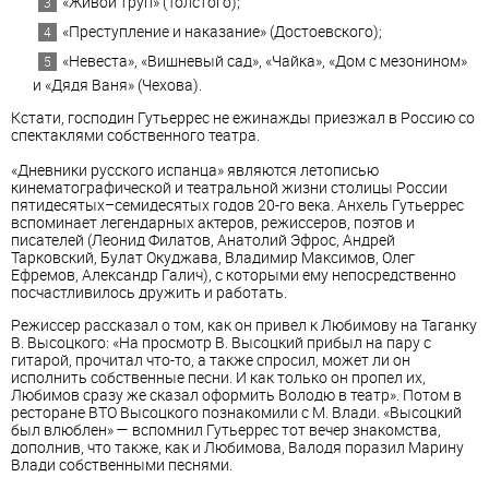
«Живой труп» (Толстого);
«Преступление и наказание» (Достоевского);
«Невеста», «Вишневый сад», «Чайка», «Дом с мезонином»
и «Дядя Ваня» (Чехова).
Кстати, господин Гутьеррес не ежинажды приезжал в Россию со
спектаклями собственного театра.
«Дневники русского испанца» являются летописью
кинематографической и театральной жизни столицы России
пятидесятых–семидесятых годов 20-го века. Анхель Гутьеррес
вспоминает легендарных актеров, режиссеров, поэтов и
писателей (Леонид Филатов, Анатолий Эфрос, Андрей
Тарковский, Булат Окуджава, Владимир Максимов, Олег
Ефремов, Александр Галич), с которыми ему непосредственно
посчастливилось дружить и работать.
Режиссер рассказал о том, как он привел к Любимову на Таганку
В. Высоцкого: «На просмотр В. Высоцкий прибыл на пару с
гитарой, прочитал что-то, а также спросил, может ли он
исполнить собственные песни. И как только он пропел их,
Любимов сразу же сказал оформить Володю в театр». Потом в
ресторане ВТО Высоцкого познакомили с М. Влади. «Высоцкий
был влюблен» — вспомнил Гутьеррес тот вечер знакомства,
дополнив, что также, как и Любимова, Валодя поразил Марину
Влади собственными песнями.