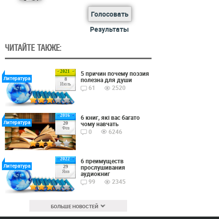
Голосовать
Результаты
ЧИТАЙТЕ ТАКЖЕ:
2021
5 причин почему поэзия
Литература
полезна для души
8
Июль
61
2520
2016
6 книг, які вас багато
Литература
чому навчать
20
Фев
0
6246
2022
6 преимуществ
Литература
прослушивания
29
Янв
аудиокниг
99
2345
БОЛЬШЕ НОВОСТЕЙ