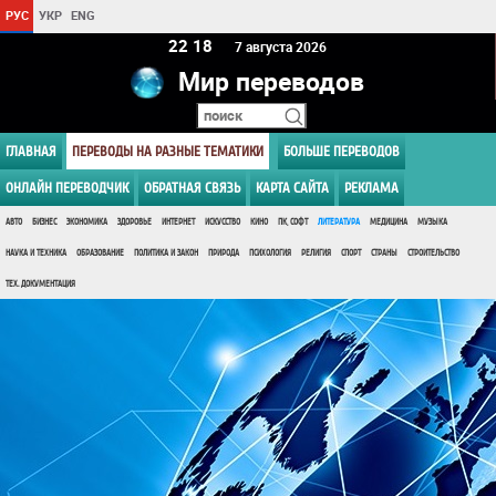
РУС
УКР
ENG
22:18
7 августа 2026
Мир переводов
ГЛАВНАЯ
ПЕРЕВОДЫ НА РАЗНЫЕ ТЕМАТИКИ
БОЛЬШЕ ПЕРЕВОДОВ
ОНЛАЙН ПЕРЕВОДЧИК
ОБРАТНАЯ СВЯЗЬ
КАРТА САЙТА
РЕКЛАМА
АВТО
БИЗНЕС
ЭКОНОМИКА
ЗДОРОВЬЕ
ИНТЕРНЕТ
ИСКУССТВО
КИНО
ПК, СОФТ
ЛИТЕРАТУРА
МЕДИЦИНА
МУЗЫКА
НАУКА И ТЕХНИКА
ОБРАЗОВАНИЕ
ПОЛИТИКА И ЗАКОН
ПРИРОДА
ПСИХОЛОГИЯ
РЕЛИГИЯ
СПОРТ
СТРАНЫ
СТРОИТЕЛЬСТВО
ТЕХ. ДОКУМЕНТАЦИЯ