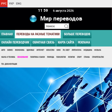
РУС
УКР
ENG
12:00
6 августа 2026
Мир переводов
ГЛАВНАЯ
ПЕРЕВОДЫ НА РАЗНЫЕ ТЕМАТИКИ
БОЛЬШЕ ПЕРЕВОДОВ
ОНЛАЙН ПЕРЕВОДЧИК
ОБРАТНАЯ СВЯЗЬ
КАРТА САЙТА
РЕКЛАМА
АВТО
БИЗНЕС
ЭКОНОМИКА
ЗДОРОВЬЕ
ИНТЕРНЕТ
ИСКУССТВО
КИНО
ПК, СОФТ
ЛИТЕРАТУРА
МЕДИЦИНА
МУЗЫКА
НАУКА И ТЕХНИКА
ОБРАЗОВАНИЕ
ПОЛИТИКА И ЗАКОН
ПРИРОДА
ПСИХОЛОГИЯ
РЕЛИГИЯ
СПОРТ
СТРАНЫ
СТРОИТЕЛЬСТВО
ТЕХ. ДОКУМЕНТАЦИЯ