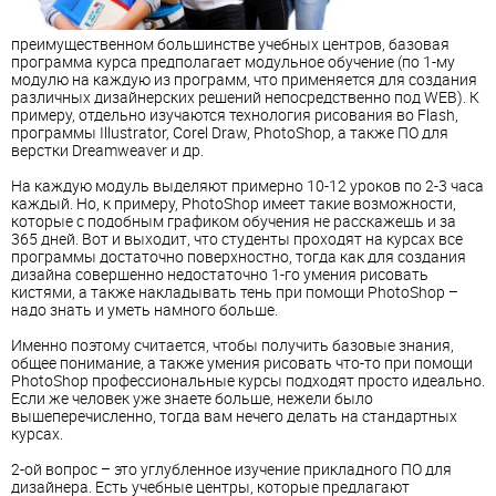
преимущественном большинстве учебных центров, базовая
программа курса предполагает модульное обучение (по 1-му
модулю на каждую из программ, что применяется для создания
различных дизайнерских решений непосредственно под WEB). К
примеру, отдельно изучаются технология рисования во Flash,
программы Illustrator, Corel Draw, PhotoShop, а также ПО для
верстки Dreamweaver и др.
На каждую модуль выделяют примерно 10-12 уроков по 2-3 часа
каждый. Но, к примеру, PhotoShop имеет такие возможности,
которые с подобным графиком обучения не расскажешь и за
365 дней. Вот и выходит, что студенты проходят на курсах все
программы достаточно поверхностно, тогда как для создания
дизайна совершенно недостаточно 1-го умения рисовать
кистями, а также накладывать тень при помощи PhotoShop –
надо знать и уметь намного больше.
Именно поэтому считается, чтобы получить базовые знания,
общее понимание, а также умения рисовать что-то при помощи
PhotoShop профессиональные курсы подходят просто идеально.
Если же человек уже знаете больше, нежели было
вышеперечисленно, тогда вам нечего делать на стандартных
курсах.
2-ой вопрос – это углубленное изучение прикладного ПО для
дизайнера. Есть учебные центры, которые предлагают