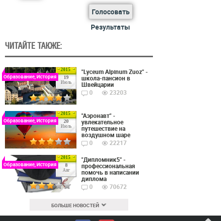
Голосовать
Результаты
ЧИТАЙТЕ ТАКЖЕ:
2015
"Lyceum Alpinum Zuoz" -
Образование, История
школа-пансион в
19
Июль
Швейцарии
0
23203
2015
"Аэронавт" -
Образование, История
увлекательное
20
Июль
путешествие на
воздушном шаре
0
22217
2015
"Дипломник5" -
Образование, История
профессиональная
8
Авг
помочь в написании
диплома
0
70672
БОЛЬШЕ НОВОСТЕЙ