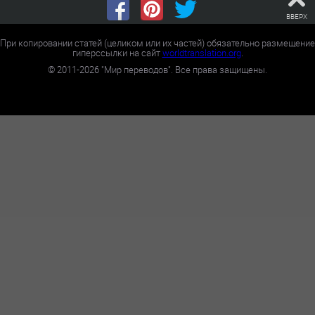
ВВЕРХ
При копировании статей (целиком или их частей) обязательно размещение
гиперссылки на сайт
worldtranslation.org
.
©
2011-2026
"Мир переводов". Все права защищены.