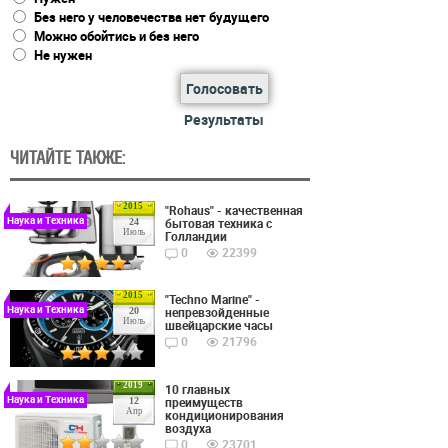
Без него у человечества нет будущего
Можно обойтись и без него
Не нужен
Голосовать
Результаты
ЧИТАЙТЕ ТАКЖЕ:
2015
"Rohaus" - качественная
Наука и Техника
бытовая техника с
24
Июль
Голландии
0
22399
2015
"Techno Marine" -
Наука и Техника
непревзойденные
20
Июль
швейцарские часы
0
21796
2019
10 главных
Наука и Техника
преимуществ
12
Апр
кондиционирования
воздуха
0
23701