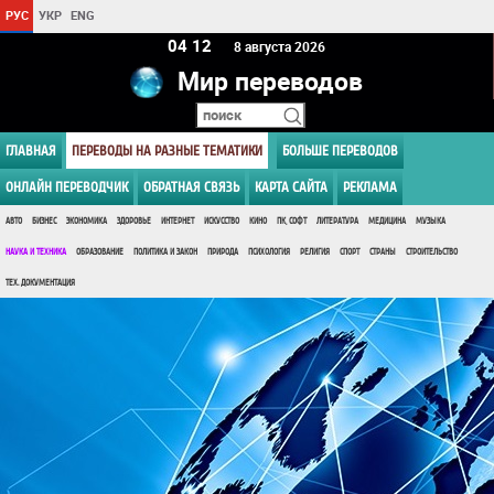
РУС
УКР
ENG
04:12
8 августа 2026
Мир переводов
ГЛАВНАЯ
ПЕРЕВОДЫ НА РАЗНЫЕ ТЕМАТИКИ
БОЛЬШЕ ПЕРЕВОДОВ
ОНЛАЙН ПЕРЕВОДЧИК
ОБРАТНАЯ СВЯЗЬ
КАРТА САЙТА
РЕКЛАМА
АВТО
БИЗНЕС
ЭКОНОМИКА
ЗДОРОВЬЕ
ИНТЕРНЕТ
ИСКУССТВО
КИНО
ПК, СОФТ
ЛИТЕРАТУРА
МЕДИЦИНА
МУЗЫКА
НАУКА И ТЕХНИКА
ОБРАЗОВАНИЕ
ПОЛИТИКА И ЗАКОН
ПРИРОДА
ПСИХОЛОГИЯ
РЕЛИГИЯ
СПОРТ
СТРАНЫ
СТРОИТЕЛЬСТВО
ТЕХ. ДОКУМЕНТАЦИЯ