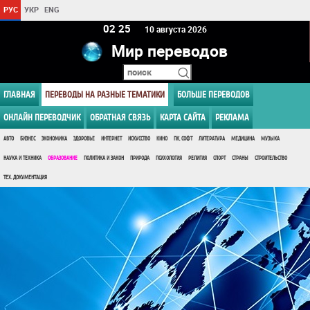
РУС
УКР
ENG
02:25
10 августа 2026
Мир переводов
ГЛАВНАЯ
ПЕРЕВОДЫ НА РАЗНЫЕ ТЕМАТИКИ
БОЛЬШЕ ПЕРЕВОДОВ
ОНЛАЙН ПЕРЕВОДЧИК
ОБРАТНАЯ СВЯЗЬ
КАРТА САЙТА
РЕКЛАМА
АВТО
БИЗНЕС
ЭКОНОМИКА
ЗДОРОВЬЕ
ИНТЕРНЕТ
ИСКУССТВО
КИНО
ПК, СОФТ
ЛИТЕРАТУРА
МЕДИЦИНА
МУЗЫКА
НАУКА И ТЕХНИКА
ОБРАЗОВАНИЕ
ПОЛИТИКА И ЗАКОН
ПРИРОДА
ПСИХОЛОГИЯ
РЕЛИГИЯ
СПОРТ
СТРАНЫ
СТРОИТЕЛЬСТВО
ТЕХ. ДОКУМЕНТАЦИЯ