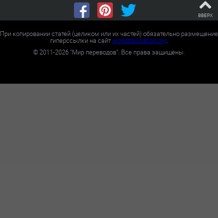
ВВЕРХ
При копировании статей (целиком или их частей) обязательно размещение
гиперссылки на сайт
worldtranslation.org
.
©
2011-2026
"Мир переводов". Все права защищены.