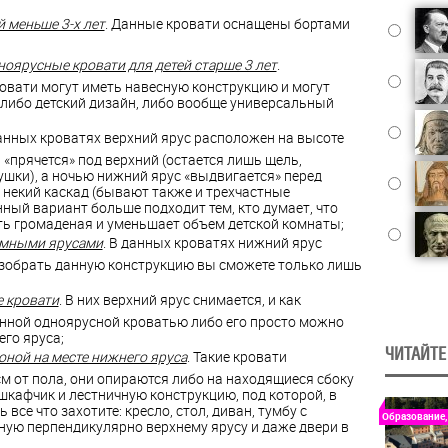
 меньше 3-х лет
. Данные кровати оснащены бортами
оярусные кровати для детей старше 3 лет
.
овати могут иметь навесную конструкцию и могут
либо детский дизайн, либо вообще универсальный
данных кроватях верхний ярус расположен на высоте
нь «прячется» под верхний (остается лишь щель,
ушки), а ночью нижний ярус «выдвигается» перед
я некий каскад (бывают также и трехчастные
нный вариант больше подходит тем, кто думает, что
ть громаденая и уменьшает объем детской комнаты;
емными ярусами
. В данных кроватях нижний ярус
азобрать данную конструкцию вы сможете только лишь
 кровати
. В них верхний ярус снимается, и как
енной одноярусной кроватью либо его просто можно
его яруса;
ЧИТАЙТЕ
оной на месте нижнего яруса
. Такие кровати
см от пола, они опираются либо на находящиеся сбоку
шкафчик и лестничную конструкцию, под которой, в
все что захотите: кресло, стол, диван, тумбу с
Образование,
ную перпендикулярно верхнему ярусу и даже двери в