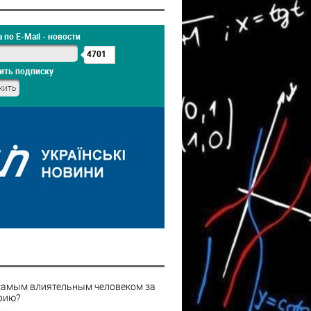
 по E-Mail - новости
4701
ить подписку
самым влиятельным человеком за
рию?