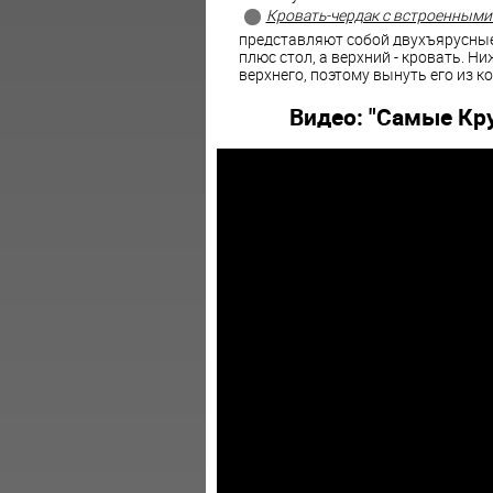
Кровать-чердак с встроенными
представляют собой двухъярусные
плюс стол, а верхний - кровать. Н
верхнего, поэтому вынуть его из к
Видео: "Самые Кр