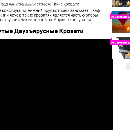
 под ней полками и столом
. Такие кровати
 конструкции, нижний ярус которых занимает шкаф
ижний ярус в таких кроватях является частью опоры
Образование,
онструкции без ее полной разборки не получится.
утые Двухъярусные Кровати"
Образование,