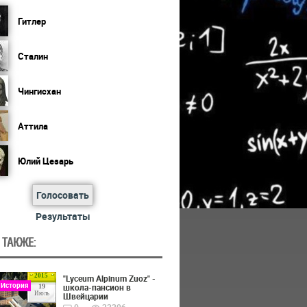
Гитлер
Сталин
Чингисхан
Аттила
Юлий Цезарь
Голосовать
Результаты
 ТАКЖЕ:
2015
"Lyceum Alpinum Zuoz" -
 История
школа-пансион в
19
Июль
Швейцарии