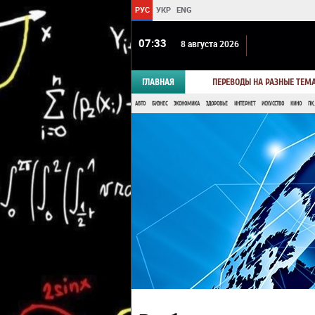
РУС
УКР
ENG
07 33
8 августа 2026
ГЛАВНАЯ
ПЕРЕВОДЫ НА РАЗНЫЕ ТЕМ
АВТО
БИЗНЕС
ЭКОНОМИКА
ЗДОРОВЬЕ
ИНТЕРНЕТ
ИСКУССТВО
КИНО
ПК,