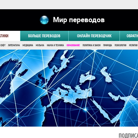
Мир переводов
АТИКИ
БОЛЬШЕ ПЕРЕВОДОВ
ОНЛАЙН ПЕРЕВОДЧИК
ОБРАТ
 СОФТ
ЛИТЕРАТУРА
МЕДИЦИНА
МУЗЫКА
НАУКА И ТЕХНИКА
ОБРАЗОВАНИЕ
ПОЛИТИКА И ЗАКОН
ПРИРОДА
ПСИХОЛОГИЯ
РЕЛИГИЯ
ПОДПИСА