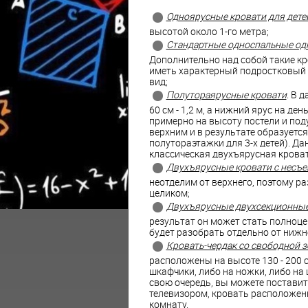
Одноярусные кровати для детей
высотой около 1-го метра;
Стандартные односпальные одн
Дополнительно над собой такие кр
иметь характерный подростковый 
вид;
Полутораярусные кровати
. В 
60 см - 1,2 м, а нижний ярус на де
примерно на высоту постели и под
верхним и в результате образуетс
полутораэтажки для 3-х детей). Да
классическая двухъярусная крова
Двухъярусные кровати с несъ
неотделим от верхнего, поэтому р
целиком;
Двухъярусные двухсекционные
результат он может стать полноц
будет разобрать отдельно от нижн
Кровать-чердак со свободной з
расположены на высоте 130 - 200 
шкафчики, либо на ножки, либо на 
свою очередь, вы можете поставить 
телевизором, кровать расположен
комнату.