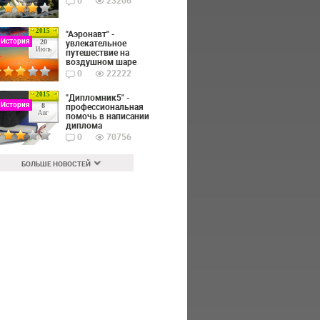
0
23206
2015
"Аэронавт" -
 История
увлекательное
20
Июль
путешествие на
воздушном шаре
0
22222
2015
"Дипломник5" -
 История
профессиональная
8
Авг
помочь в написании
диплома
0
70756
БОЛЬШЕ НОВОСТЕЙ