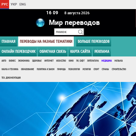
РУС
УКР
ENG
16:09
8 августа 2026
Мир переводов
ГЛАВНАЯ
ПЕРЕВОДЫ НА РАЗНЫЕ ТЕМАТИКИ
БОЛЬШЕ ПЕРЕВОДОВ
ОНЛАЙН ПЕРЕВОДЧИК
ОБРАТНАЯ СВЯЗЬ
КАРТА САЙТА
РЕКЛАМА
АВТО
БИЗНЕС
ЭКОНОМИКА
ЗДОРОВЬЕ
ИНТЕРНЕТ
ИСКУССТВО
КИНО
ПК, СОФТ
ЛИТЕРАТУРА
МЕДИЦИНА
МУЗЫКА
НАУКА И ТЕХНИКА
ОБРАЗОВАНИЕ
ПОЛИТИКА И ЗАКОН
ПРИРОДА
ПСИХОЛОГИЯ
РЕЛИГИЯ
СПОРТ
СТРАНЫ
СТРОИТЕЛЬСТВО
ТЕХ. ДОКУМЕНТАЦИЯ