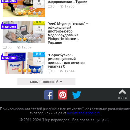
Медицина
оздоровление в Турции
11
Авг
0
17900
2021
"АФС Медицинтехник" —
Медицина
официальный
14
Июнь
дистрибьютор
медоборудования
Philips Healthcare в
Украине
50
12857
2018
"Софосбувир" -
Медицина
революционный
12
Янв
препарат для лечения
гепатита С
0
17544
БОЛЬШЕ НОВОСТЕЙ
ВВЕРХ
При копировании статей (целиком или их частей) обязательно размещение
гиперссылки на сайт
worldtranslation.org
.
©
2011-2026
"Мир переводов". Все права защищены.