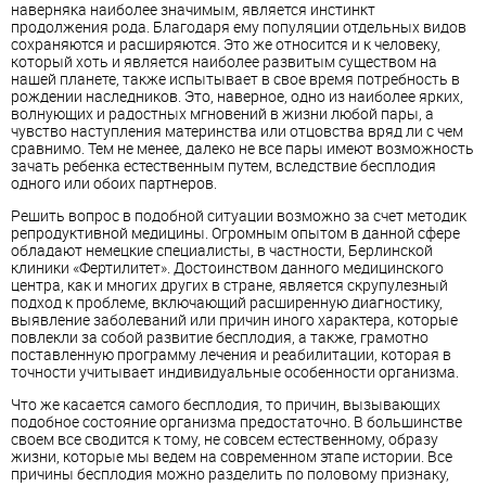
наверняка наиболее значимым, является инстинкт
продолжения рода. Благодаря ему популяции отдельных видов
сохраняются и расширяются. Это же относится и к человеку,
который хоть и является наиболее развитым существом на
нашей планете, также испытывает в свое время потребность в
рождении наследников. Это, наверное, одно из наиболее ярких,
волнующих и радостных мгновений в жизни любой пары, а
чувство наступления материнства или отцовства вряд ли с чем
сравнимо. Тем не менее, далеко не все пары имеют возможность
зачать ребенка естественным путем, вследствие бесплодия
одного или обоих партнеров.
Решить вопрос в подобной ситуации возможно за счет методик
репродуктивной медицины. Огромным опытом в данной сфере
обладают немецкие специалисты, в частности, Берлинской
клиники «Фертилитет». Достоинством данного медицинского
центра, как и многих других в стране, является скрупулезный
подход к проблеме, включающий расширенную диагностику,
выявление заболеваний или причин иного характера, которые
повлекли за собой развитие бесплодия, а также, грамотно
поставленную программу лечения и реабилитации, которая в
точности учитывает индивидуальные особенности организма.
Что же касается самого бесплодия, то причин, вызывающих
подобное состояние организма предостаточно. В большинстве
своем все сводится к тому, не совсем естественному, образу
жизни, которые мы ведем на современном этапе истории. Все
причины бесплодия можно разделить по половому признаку,