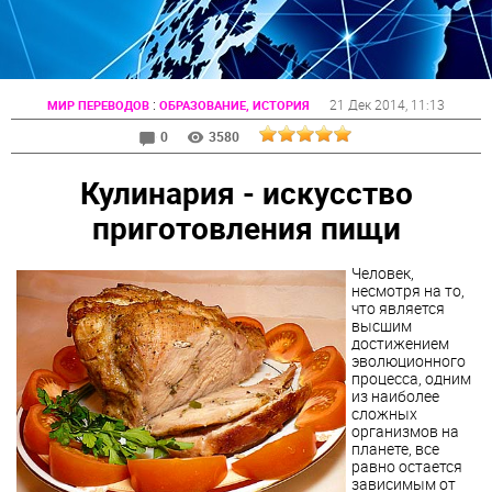
:
21 Дек 2014
, 11:13
МИР ПЕРЕВОДОВ
ОБРАЗОВАНИЕ, ИСТОРИЯ
0
3580
Кулинария - искусство
приготовления пищи
Человек,
несмотря на то,
что является
высшим
достижением
эволюционного
процесса, одним
из наиболее
сложных
организмов на
планете, все
равно остается
зависимым от