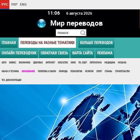
РУС
УКР
ENG
11 06
6 августа 2026
Мир переводов
ГЛАВНАЯ
ПЕРЕВОДЫ НА РАЗНЫЕ ТЕМАТИКИ
БОЛЬШЕ ПЕРЕВОДОВ
ОНЛАЙН ПЕРЕВОДЧИК
ОБРАТНАЯ СВЯЗЬ
КАРТА САЙТА
РЕКЛАМА
АВТО
БИЗНЕС
ЭКОНОМИКА
ЗДОРОВЬЕ
ИНТЕРНЕТ
ИСКУССТВО
КИНО
ПК, СОФТ
ЛИТЕРАТУРА
МЕДИЦИНА
МУЗЫКА
НАУКА И ТЕХНИКА
ОБРАЗОВАНИЕ
ПОЛИТИКА И ЗАКОН
ПРИРОДА
ПСИХОЛОГИЯ
РЕЛИГИЯ
СПОРТ
СТРАНЫ
СТРОИТЕЛЬСТВО
ТЕХ. ДОКУМЕНТАЦИЯ