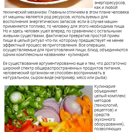
энергоресурсов,
как и любой
технический механизм. Главным отличием в этом плане человека
от машины является род ресурсов, используемых для
восполнения энергетических запасов: если в случае машин
применяется топливо, то человеку для этого необходима пища.
Но и здесь человек ушел вперед, по сравнению с остальными
живыми существами, фактически превратив простой прием
пищи в целый ритуал что-ли, которому предшествует не менее
эффектный процесс ее приготовления. Все операции,
осуществляемые для приготовления пищи, блюд, объединяются
одним комплексным названием - кулинария.
Ее существование аргументированно еще и тем, что достаточно
широкий спектр общераспространенных продуктов питания,
человеческий организм не способен воспринимать в
натуральном, сыром виде (например, мясо или рыба).
Кулинария
объединяет
целый комплекс
методов
(технологий,
рецептов) и
средств
(кухонного
оборудования),
позволяющих