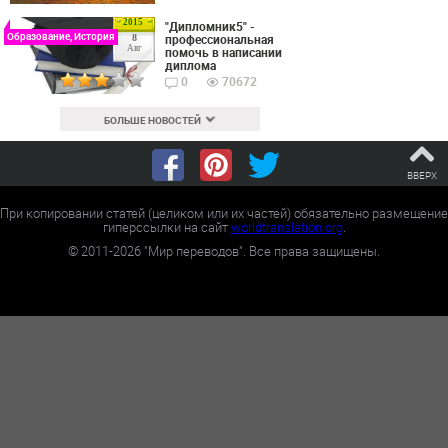
2015
"Дипломник5" -
Образование, История
профессиональная
8
Авг
помочь в написании
диплома
0
70672
БОЛЬШЕ НОВОСТЕЙ
ВВЕРХ
При копировании статей (целиком или их частей) обязательно размещение
гиперссылки на сайт
worldtranslation.org
.
©
2011-2026
"Мир переводов". Все права защищены.