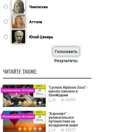
Чингисхан
Аттила
Юлий Цезарь
Голосовать
Результаты
ЧИТАЙТЕ ТАКЖЕ:
2015
"Lyceum Alpinum Zuoz" -
Образование, История
школа-пансион в
19
Июль
Швейцарии
0
23203
2015
"Аэронавт" -
Образование, История
увлекательное
20
Июль
путешествие на
воздушном шаре
0
22217