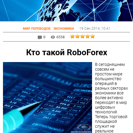
:
19 Сен 2014
, 10:41
МИР ПЕРЕВОДОВ
ЭКОНОМИКА
0
6558
Кто такой RoboForex
В сегодняшнем
совсем не
простом мире
большинство
операций в
разных секторах
экономики все
более активно
переходят в мир
цифровых
технологий.
Теперь торговой
площадкой
служит не
реальное