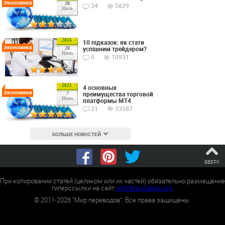
Экономика
28
34
5829
Июль
2016
10 підказок: як стати
Экономика
успішним трейдером?
28
Июнь
0
10931
2021
4 основных
Экономика
преимущества торговой
7
Июнь
платформы MT4
21
33587
БОЛЬШЕ НОВОСТЕЙ
ВВЕРХ
При копировании статей (целиком или их частей) обязательно размещение
гиперссылки на сайт
worldtranslation.org
.
©
2011-2026
"Мир переводов". Все права защищены.