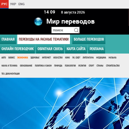
РУС
УКР
ENG
14:09
8 августа 2026
Мир переводов
ГЛАВНАЯ
ПЕРЕВОДЫ НА РАЗНЫЕ ТЕМАТИКИ
БОЛЬШЕ ПЕРЕВОДОВ
ОНЛАЙН ПЕРЕВОДЧИК
ОБРАТНАЯ СВЯЗЬ
КАРТА САЙТА
РЕКЛАМА
АВТО
БИЗНЕС
ЭКОНОМИКА
ЗДОРОВЬЕ
ИНТЕРНЕТ
ИСКУССТВО
КИНО
ПК, СОФТ
ЛИТЕРАТУРА
МЕДИЦИНА
МУЗЫКА
НАУКА И ТЕХНИКА
ОБРАЗОВАНИЕ
ПОЛИТИКА И ЗАКОН
ПРИРОДА
ПСИХОЛОГИЯ
РЕЛИГИЯ
СПОРТ
СТРАНЫ
СТРОИТЕЛЬСТВО
ТЕХ. ДОКУМЕНТАЦИЯ