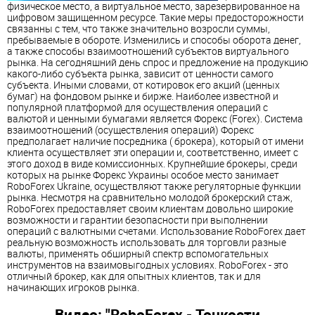
физическое место, а виртуальное место, зарезервированное на
цифровом защищенном ресурсе. Такие меры предосторожности
связанны с тем, что также значительно возросли суммы,
пребываемые в обороте. Изменились и способы оборота денег,
а также способы взаимоотношений субъектов виртуального
рынка. На сегодняшний день спрос и предложение на продукцию
какого-либо субъекта рынка, зависит от ценности самого
субъекта. Иными словами, от котировок его акций (ценных
бумаг) на фондовом рынке и бирже. Наиболее известной и
популярной платформой для осуществления операций с
валютой и ценными бумагами является Форекс (Forex). Система
взаимоотношений (осуществления операций) Форекс
предполагает наличие посредника ( брокера), который от имени
клиента осуществляет эти операции и, соответственно, имеет с
этого доход в виде комиссионных. Крупнейшие брокеры, среди
которых на рынке Форекс Украины особое место занимает
RoboForex Ukraine, осуществляют также регуляторные функции
рынка. Несмотря на сравнительно молодой брокерский стаж,
RoboForex предоставляет своим клиентам довольно широкие
возможности и гарантии безопасности при выполнении
операций с валютными счетами. Использование RoboForex дает
реальную возможность использовать для торговли разные
валюты, применять обширный спектр вспомогательных
инструментов на взаимовыгодных условиях. RoboForex - это
отличный брокер, как для опытных клиентов, так и для
начинающих игроков рынка.
Видео: "RoboForex - Тонкости