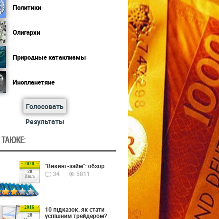
Политики
Олигархи
Природные катаклизмы
Инопланетяне
Голосовать
Результаты
 ТАКЖЕ:
2020
"Викинг-займ": обзор
28
34
5811
Июль
2016
10 підказок: як стати
успішним трейдером?
28