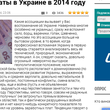
аты в Украине в 2014 году
14
, 23:06
Подписка
0
3436
Какие ассоциации вызывает у Вас
воспоминание об Украине. Наверняка многие
Отмен
(особенно не украинцы), сразу же вспомнят
сало, борщ, вареники, гопак, Шевченко,
чернозем. Но это ассоциации больше на
бытовом уровне, в то время, когда
профессионал вспоминая Украину в первую
очередь старается анализировать весь ее
технический, природный, экономический
потенциал. А он, следует сказать, довольно
огромный: невероятно выгодное
геополитическое положение, наличие
еской базы просто располагают к доминированию (по
тике, экономическое развитие Украины, выраженное,
ость и средняя зарплата, довольно нестабильное. В
кий кризис, постоянные конфликты, смена власти,
ерь, еще и война (пусть и не объявленная
задуматься над перспективами занятости и тем что
ОПРОС
году. Перспективы, мягко говоря, совсем не радужные.
агополучных" (не затронутых прямым военным
 областей, так и фактически разрушенных войной
Кто вино
я и нет какого-нибудь конкретного показателя по
ял на уровень заработных плат. Тенденции говорят о