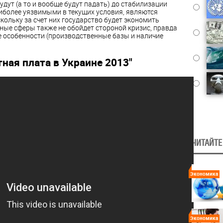
удут (а то и вообще будут падать) до стабилизации
аиболее уязвимыми в текущих условия, являются
ольку за счет них государство будет экономить
ные сферы также не обойдет стороной кризис, правда
 особенности (производственные базы и наличие
тная плата в Украине 2013"
ЧИТАЙТЕ
Экономика
Экономика