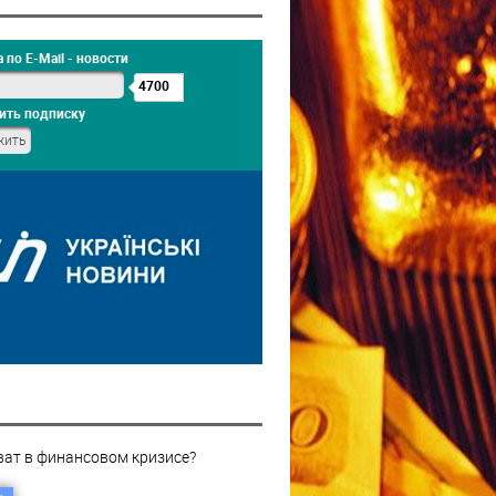
 по E-Mail - новости
4700
ить подписку
ват в финансовом кризисе?