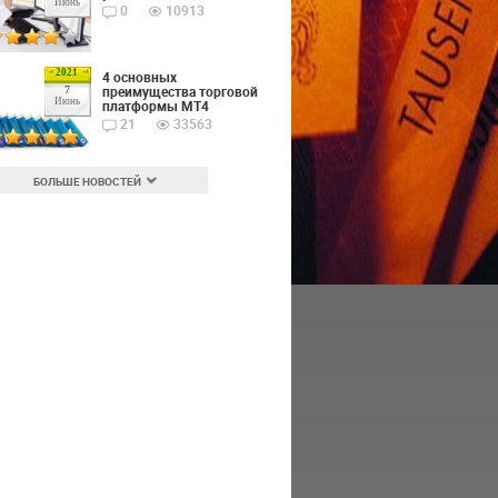
Июнь
0
10913
2021
4 основных
преимущества торговой
7
Июнь
платформы MT4
21
33563
БОЛЬШЕ НОВОСТЕЙ