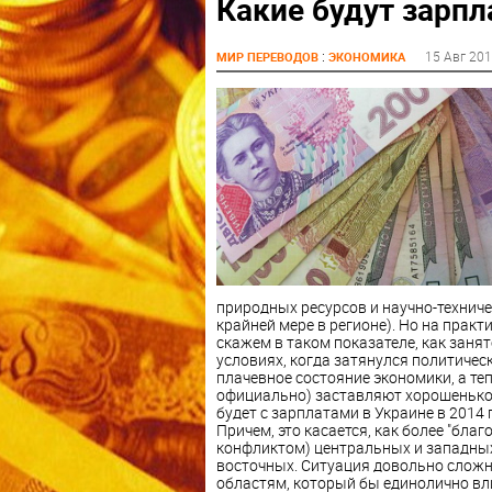
Какие будут зарпл
:
15 Авг 20
МИР ПЕРЕВОДОВ
ЭКОНОМИКА
природных ресурсов и научно-технич
крайней мере в регионе). Но на прак
скажем в таком показателе, как занят
условиях, когда затянулся политичес
плачевное состояние экономики, а теп
официально) заставляют хорошенько 
будет с зарплатами в Украине в 2014 
Причем, это касается, как более "бл
конфликтом) центральных и западных
восточных. Ситуация довольно сложна
областям, который бы единолично вли