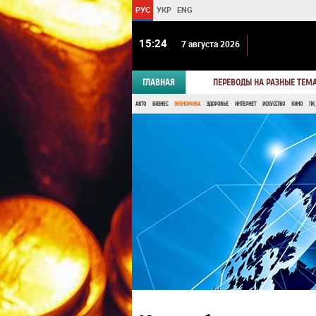
РУС
УКР
ENG
15 24
7 августа 2026
ГЛАВНАЯ
ПЕРЕВОДЫ НА РАЗНЫЕ ТЕМ
АВТО
БИЗНЕС
ЭКОНОМИКА
ЗДОРОВЬЕ
ИНТЕРНЕТ
ИСКУССТВО
КИНО
ПК,