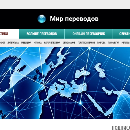
Мир переводов
АТИКИ
БОЛЬШЕ ПЕРЕВОДОВ
ОНЛАЙН ПЕРЕВОДЧИК
ОБРАТ
 СОФТ
ЛИТЕРАТУРА
МЕДИЦИНА
МУЗЫКА
НАУКА И ТЕХНИКА
ОБРАЗОВАНИЕ
ПОЛИТИКА И ЗАКОН
ПРИРОДА
ПСИХОЛОГИЯ
РЕЛИГИЯ
ПОДПИСА