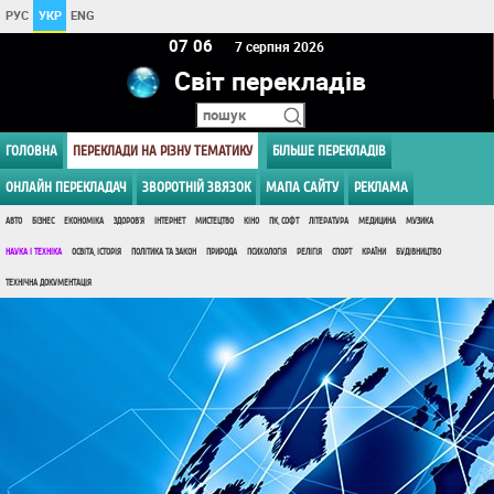
РУС
УКР
ENG
07:06
7 серпня 2026
Світ перекладів
ГОЛОВНА
ПЕРЕКЛАДИ НА РІЗНУ ТЕМАТИКУ
БІЛЬШЕ ПЕРЕКЛАДІВ
ОНЛАЙН ПЕРЕКЛАДАЧ
ЗВОРОТНІЙ ЗВЯЗОК
МАПА САЙТУ
РЕКЛАМА
АВТО
БІЗНЕС
ЕКОНОМІКА
ЗДОРОВ'Я
ІНТЕРНЕТ
МИСТЕЦТВО
КІНО
ПК, СОФТ
ЛІТЕРАТУРА
МЕДИЦИНА
МУЗИКА
НАУКА І ТЕХНІКА
ОСВІТА, ІСТОРІЯ
ПОЛІТИКА ТА ЗАКОН
ПРИРОДА
ПСИХОЛОГІЯ
РЕЛІГІЯ
СПОРТ
КРАЇНИ
БУДІВНИЦТВО
ТЕХНІЧНА ДОКУМЕНТАЦІЯ