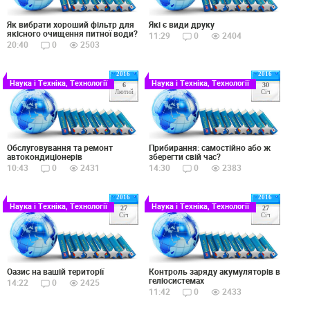
Як вибрати хороший фільтр для
Які є види друку
якісного очищення питної води?
11:29
0
2404
20:40
0
2503
2016
2016
Наука і Техніка, Технології
Наука і Техніка, Технології
6
30
Лютий
Січ
Обслуговування та ремонт
Прибирання: самостійно або ж
автокондиціонерів
зберегти свій час?
10:43
0
2431
14:30
0
2383
2016
2016
Наука і Техніка, Технології
Наука і Техніка, Технології
27
27
Січ
Січ
Оазис на вашій території
Контроль заряду акумуляторів в
геліосистемах
14:22
0
2425
11:42
0
2433