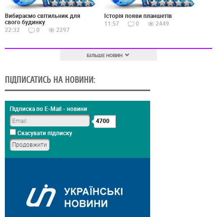
Вибираємо світильник для
Історія появи планшетів
свого будинку
11:57
0
2449
22:32
0
2297
БІЛЬШЕ НОВИН
ПІДПИСАТИСЬ НА НОВИНИ:
Підписка по E-Mail - новини
4700
Скасувати підписку