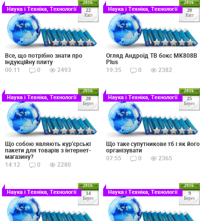
2016
2016
Наука і Техніка, Технології
Наука і Техніка, Технології
22
20
Квіт
Квіт
Все, що потрібно знати про
Огляд Андроїд ТВ бокс MK808B
індукційну плиту
Plus
00:11
0
2493
19:35
0
2382
2016
2016
Наука і Техніка, Технології
Наука і Техніка, Технології
28
25
Берез
Берез
Що собою являють кур'єрські
Що таке супутникове тб і як його
пакети для товарів з інтернет-
організувати
магазину?
07:55
0
2365
14:12
0
2280
2016
2016
Наука і Техніка, Технології
Наука і Техніка, Технології
14
9
Берез
Берез