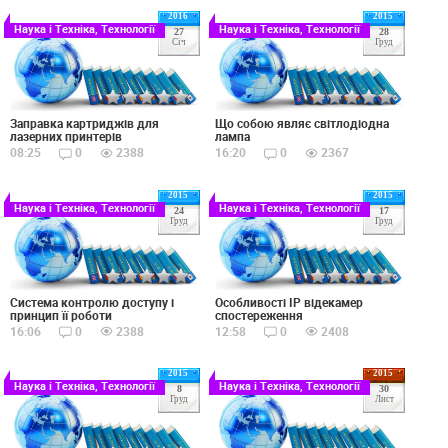
2016
2015
Наука і Техніка, Технології
Наука і Техніка, Технології
27
28
Січ
Груд
Заправка картриджів для
Що собою являє світлодіодна
лазерних принтерів
лампа
08:25
0
2388
16:20
0
2367
2015
2015
Наука і Техніка, Технології
Наука і Техніка, Технології
24
17
Груд
Груд
Система контролю доступу і
Особливості IP відекамер
принцип її роботи
спостереження
16:06
0
2388
12:58
0
2408
2015
2015
Наука і Техніка, Технології
Наука і Техніка, Технології
8
30
Груд
Лист