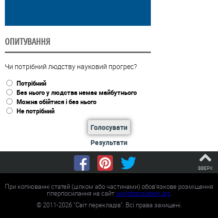
ОПИТУВАННЯ
Чи потрібний людству науковий прогрес?
Потрібний
Без нього у людства немає майбутнього
Можна обійтися і без нього
Не потрібний
Голосувати
Результати
ВВЕРХ
При копіюванні статей (цілком або частинами) обов'язкове розміщення
гіперпосилання на сайт
worldtranslation.org
.
©
2011-2026
"Світ перекладів". Всі права захищені.