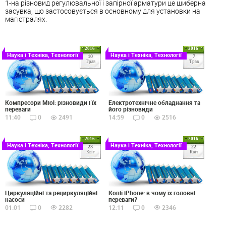
1-на різновид регулювальної і запірної арматури це шиберна
засувка, що застосовується в основному для установки на
магістралях.
2016
2016
Наука і Техніка, Технології
Наука і Техніка, Технології
10
7
Трав
Трав
Компресори Miol: різновиди і їх
Електротехнічне обладнання та
переваги
його різновиди
11:40
0
2491
14:59
0
2516
2016
2016
Наука і Техніка, Технології
Наука і Техніка, Технології
23
22
Квіт
Квіт
Циркуляційні та рециркуляційні
Копії iPhone: в чому їх головні
насоси
переваги?
01:01
0
2282
12:11
0
2346