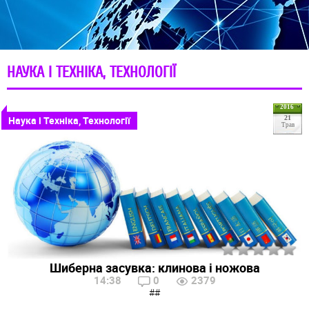
НАУКА І ТЕХНІКА, ТЕХНОЛОГІЇ
2016
Наука і Техніка, Технології
21
Трав
Шиберна засувка: клинова і ножова
14:38
0
2379
##