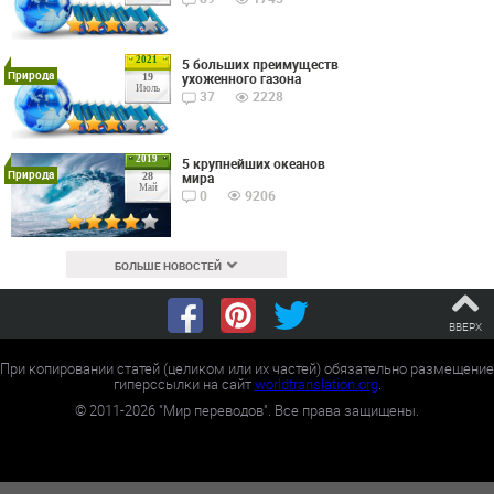
2021
5 больших преимуществ
Природа
ухоженного газона
19
Июль
37
2228
2019
5 крупнейших океанов
Природа
мира
28
Май
0
9206
БОЛЬШЕ НОВОСТЕЙ
ВВЕРХ
При копировании статей (целиком или их частей) обязательно размещение
гиперссылки на сайт
worldtranslation.org
.
©
2011-2026
"Мир переводов". Все права защищены.