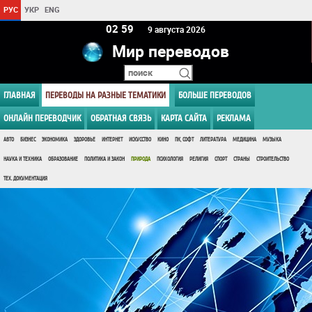
РУС
УКР
ENG
02:59
9 августа 2026
Мир переводов
ГЛАВНАЯ
ПЕРЕВОДЫ НА РАЗНЫЕ ТЕМАТИКИ
БОЛЬШЕ ПЕРЕВОДОВ
ОНЛАЙН ПЕРЕВОДЧИК
ОБРАТНАЯ СВЯЗЬ
КАРТА САЙТА
РЕКЛАМА
АВТО
БИЗНЕС
ЭКОНОМИКА
ЗДОРОВЬЕ
ИНТЕРНЕТ
ИСКУССТВО
КИНО
ПК, СОФТ
ЛИТЕРАТУРА
МЕДИЦИНА
МУЗЫКА
НАУКА И ТЕХНИКА
ОБРАЗОВАНИЕ
ПОЛИТИКА И ЗАКОН
ПРИРОДА
ПСИХОЛОГИЯ
РЕЛИГИЯ
СПОРТ
СТРАНЫ
СТРОИТЕЛЬСТВО
ТЕХ. ДОКУМЕНТАЦИЯ