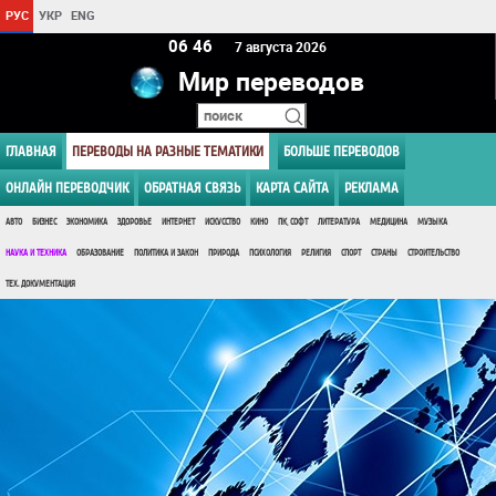
РУС
УКР
ENG
06:46
7 августа 2026
Мир переводов
ГЛАВНАЯ
ПЕРЕВОДЫ НА РАЗНЫЕ ТЕМАТИКИ
БОЛЬШЕ ПЕРЕВОДОВ
ОНЛАЙН ПЕРЕВОДЧИК
ОБРАТНАЯ СВЯЗЬ
КАРТА САЙТА
РЕКЛАМА
АВТО
БИЗНЕС
ЭКОНОМИКА
ЗДОРОВЬЕ
ИНТЕРНЕТ
ИСКУССТВО
КИНО
ПК, СОФТ
ЛИТЕРАТУРА
МЕДИЦИНА
МУЗЫКА
НАУКА И ТЕХНИКА
ОБРАЗОВАНИЕ
ПОЛИТИКА И ЗАКОН
ПРИРОДА
ПСИХОЛОГИЯ
РЕЛИГИЯ
СПОРТ
СТРАНЫ
СТРОИТЕЛЬСТВО
ТЕХ. ДОКУМЕНТАЦИЯ