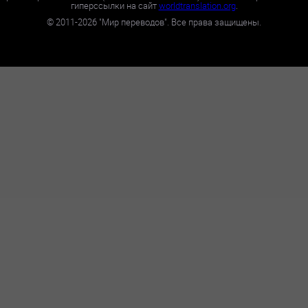
гиперссылки на сайт
worldtranslation.org
.
©
2011-2026
"Мир переводов". Все права защищены.