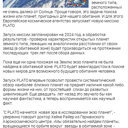
земного типа,
расположенных
не очень далеко от Солнца. Проще говоря, это задача поиска
жизни или планет, пригодных для нашего обитания. И для этого
Европейское космическое агентство запускает новую миссию
PLATO.
Запуск миссии запланирован на 2024 год, а обработка
результатов - проверка характеристик открытых планет
земного типа, лежащих на аналогичном расстоянии от своих
звезд (в обитаемой зоне) будет производиться на протяжении
последующих трех лет после сбора данных.
Пока еще ни одна похожая на Землю экзо планета не была
найдена в обитаемой зоне. PLATO будет авангардистом в поиске
новых миров для возможного будущего обитания человека.
Запуск PLATO впервые позволит провести систематический
обзор наиболее близких планет на предмет наличия какой либо
формы жизни на них, от простейшей слизи до развитых
цивилизаций. Еще двадцать лет назад это звучало бы как
научная фантастика, а теперь воспринимается как научный
факт.
"С PLATO начнется новая эра в исследовании экзо планет", -
уверенно говорит доктор Хейке Райер из Германского
Аэрокосмического центра. «Мы обязательно найдем планеты,
вращающиеся по орбите вокруг звезды в обитаемой зоне -