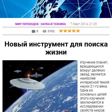
:
7 Март 2014
, 21:29
МИР ПЕРЕВОДОВ
НАУКА И ТЕХНИКА
0
3192
Новый инструмент для поиска
жизни
Изучение планет,
вращающихся
вокруг далеких
звезд, является
наиболее
интересной темой
науки 21-го века.
Одна из
основных целей
этого изучения
заключается в
исследовании
свойств миров