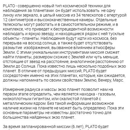
PLATO - совершенно новый тип космической техники для
наблюдения за планетами: он будет использовать не одну
линзу или зеркало, а целый массив из 34 телескопов с апертурой
12 сантиметров и высококачественные камеры. Отдельные
телескопы могут работать и в самостоятельном режиме, и в
комплексе, что приведет к беспрецедентной возможности
наблюдать и яркую звезду, и находящиеся рядом с ней тусклые
объекты - планеты. Наблюдения будут идти из космоса, без
перерыва на восход солнца, а также будет отсутствовать
размытие изображения, вызванное влиянием атмосферы
Земли. С этими уникальными инструментами миссия сможет
найти планеты, размером схожие с Землей или чуть меньше,
отстоящие от звезд на расстояние, аналогичное расстоянию от
Земли до Солнца. Пока известно лишь несколько подобных экзо
планет. В отличие от предыдущих миссий, PLATO будет
сосредоточен именно на этих планетах, которые, как ожидается,
должны напоминать по своим свойствам Землю, Венеру, Марс.
Измерение радиуса и массы экзо планет позволит нам на
первом этапе определить, чем является находка - газовым,
низкоплотным гигантом, или скалистой планетой с
металлическим ядром. Без такой информации возможное
наличие жизни на планете не может быть определено. Пока эти
основные параметры не известны достаточно точно для
большинства найденных экзо планет.
За время запланированной миссии (6 лет), PLATO будет