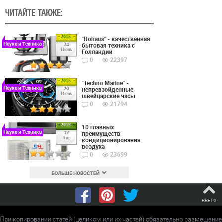
ЧИТАЙТЕ ТАКЖЕ:
2015
"Rohaus" - качественная
Наука и Техника
бытовая техника с
24
Июль
Голландии
0
22397
2015
"Techno Marine" -
Наука и Техника
непревзойденные
20
Июль
швейцарские часы
0
21794
2019
10 главных
Наука и Техника
преимуществ
12
Апр
кондиционирования
воздуха
0
23699
БОЛЬШЕ НОВОСТЕЙ
ВВЕРХ
При копировании статей (целиком или их частей) обязательно размещение