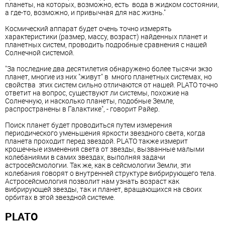
планеты, на которых, возможно, есть вода в жидком состоянии,
а где-то, возможно, и привычная для нас жизнь."
Космический аппарат будет очень точно измерять
характеристики (размер, массу, возраст) найденных планет и
планетных систем, проводить подробные сравнения с нашей
Солнечной системой.
"За последние два десятилетия обнаружено более тысячи экзо
планет, многие из них "живут" в много планетных системах, но
свойства этих систем сильно отличаются от нашей. PLATO точно
ответит на вопрос, существуют ли системы, похожие на
Солнечную, и насколько планеты, подобные Земле,
распространены в Галактике", - говорит Райер.
Поиск планет будет проводиться путем измерения
периодического уменьшения яркости звездного света, когда
планета проходит перед звездой. PLATO также измерит
крошечные изменения света от звезды, вызванные малыми
колебаниями в самих звездах, выполняя задачи
астросейсмологии. Так же, как в сейсмологии Земли, эти
колебания говорят о внутренней структуре вибрирующего тела.
Астросейсмология позволит нам узнать возраст как
вибрирующей звезды, так и планет, вращающихся на своих
орбитах в этой звездной системе.
PLATO