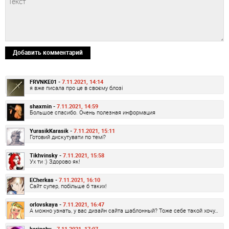
Добавить комментарий
FRVNKE01 -
7.11.2021, 14:14
я вже писала про це в своєму блозі
shaxmin -
7.11.2021, 14:59
Большое спасибо. Очень полезная информация
YurasikKarasik -
7.11.2021, 15:11
Готовий дискутувати по темі?
Tikhvinsky -
7.11.2021, 15:58
Ух ти :) Здорово як!
ECherkas -
7.11.2021, 16:10
Сайт супер, побільше б таких!
orlovskaya -
7.11.2021, 16:47
А можно узнать, у вас дизайн сайта шаблонный? Тоже себе такой хочу…
karinabv -
7.11.2021, 17:07