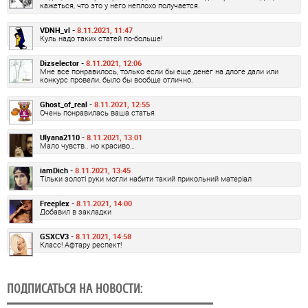
кажеться, что это у него неплохо получается.
VDNH_vl -
8.11.2021, 11:47
Куль надо таких статей по-больше!
Dizselector -
8.11.2021, 12:06
Мне все понравилось, только если бы еще денег на длоге дали или
конкурс провели, было бы вообще отлично.
Ghost_of_real -
8.11.2021, 12:55
Очень понравилась ваша статья
Ulyana2110 -
8.11.2021, 13:01
Мало чувств.. но красиво…
iamDich -
8.11.2021, 13:45
Тільки золоті руки могли набити такий прикольний матеріал
Freeplex -
8.11.2021, 14:00
Добавил в закладки
GSXCV3 -
8.11.2021, 14:58
Класс! Афтару респект!
ПОДПИСАТЬСЯ НА НОВОСТИ: