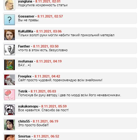
yungluna -
8.11.2021, 02:01
подкупила искренность статьи
Gossamer -
8.11.2021, 02:57
Вы не правы.
KuKuIIIKa -
8.11.2021, 03:06
Тільки золоті руки могли набити такий прикольний матеріал
Faether -
8.11.2021, 03:50
что-то в этом есть, безусловно
mofumax -
8.11.2021, 04:19
ВАУ....=)
Freeplex -
8.11.2021, 04:42
Сайт просто чудовий, порекомендую всім знайомим!
Tetrik -
8.11.2021, 05:03
Потиснув би руку автору, і дав по морді всім його ненависникам.
xukukomopu -
8.11.2021, 05:59
Все нравится. Спасибо за пост!
chits55 -
8.11.2021, 06:19
Это просто бомба!!!
Smirtus -
8.11.2021, 06:52
детальніше ласка