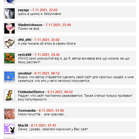
yayagz -
7.11.2021, 22:02
щось в цьому є, безумовно
VladimirAnosov -
7.11.2021, 22:44
Понял не всё.
d9tl_d9tl -
7.11.2021, 23:02
я уже писала об этом в своем блоге
nytick88 -
7.11.2021, 23:56
ИМХО сенс розкритий від А, до Я, автор вичавив все що можна, за що
йому респект!
umoblud -
8.11.2021, 00:12
Видно, что автор старается сделать свой сайт для простых людей, и мне
кажеться, что это у него неплохо получается.
FeldwebelShetce -
8.11.2021, 00:52
Радует, что сайт постоянно развивается. Такая статья только прибавит
ему популярности.
Ozemandia -
8.11.2021, 01:05
Мало почуттів .. але красиво ...
Mur38 -
8.11.2021, 01:41
Сенкс. Цікаво, і взагалі корисний у Вас сайт