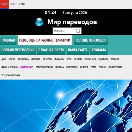
РУС
УКР
ENG
04:24
7 августа 2026
Мир переводов
ГЛАВНАЯ
ПЕРЕВОДЫ НА РАЗНЫЕ ТЕМАТИКИ
БОЛЬШЕ ПЕРЕВОДОВ
ОНЛАЙН ПЕРЕВОДЧИК
ОБРАТНАЯ СВЯЗЬ
КАРТА САЙТА
РЕКЛАМА
АВТО
БИЗНЕС
ЭКОНОМИКА
ЗДОРОВЬЕ
ИНТЕРНЕТ
ИСКУССТВО
КИНО
ПК, СОФТ
ЛИТЕРАТУРА
МЕДИЦИНА
МУЗЫКА
НАУКА И ТЕХНИКА
ОБРАЗОВАНИЕ
ПОЛИТИКА И ЗАКОН
ПРИРОДА
ПСИХОЛОГИЯ
РЕЛИГИЯ
СПОРТ
СТРАНЫ
СТРОИТЕЛЬСТВО
ТЕХ. ДОКУМЕНТАЦИЯ