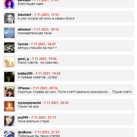
Блестящая идея
leksthief -
7.11.2021, 17:51
я уже писала об этом в своем блоге
akhshml -
7.11.2021, 18:12
познавательная тема
Sytrnd -
7.11.2021, 18:47
автору спасибо за пост !!
genri_g -
7.11.2021, 19:06
Мало чувств.. но красиво…
bobby200 -
7.11.2021, 19:54
И правда креатив…супер!
OPanon -
7.11.2021, 20:16
Коротше, справа до ночі. Після статті реально розморило ... Пішов спати.
myemptyworld -
7.11.2021, 20:52
Понял не всё.
jmj999 -
7.11.2021, 21:17
тема реально стара
djndksnx -
7.11.2021, 21:57
Побольше бы таких статей