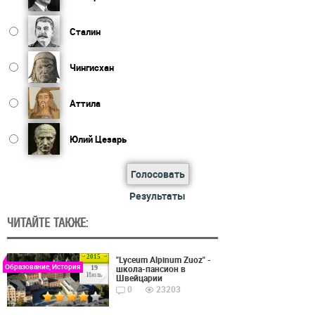
Сталин
Чингисхан
Аттила
Юлий Цезарь
Голосовать
Результаты
ЧИТАЙТЕ ТАКЖЕ:
2015
"Lyceum Alpinum Zuoz" -
Образование, История
школа-пансион в
19
Июль
Швейцарии
0
23203