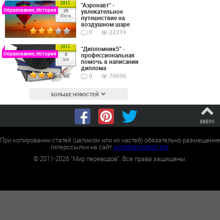
2015
"Аэронавт" -
Образование, История
увлекательное
20
Июль
путешествие на
воздушном шаре
0
22219
2015
"Дипломник5" -
Образование, История
профессиональная
8
Авг
помочь в написании
диплома
0
70696
БОЛЬШЕ НОВОСТЕЙ
ВВЕРХ
При копировании статей (целиком или их частей) обязательно размещение
гиперссылки на сайт
worldtranslation.org
.
©
2011-2026
"Мир переводов". Все права защищены.