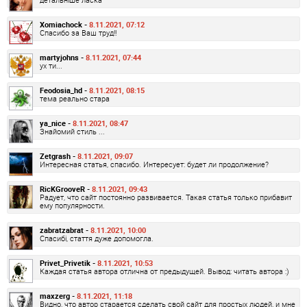
Xomiachock -
8.11.2021, 07:12
Спасибо за Ваш труд!!
martyjohns -
8.11.2021, 07:44
ух ти...
Feodosia_hd -
8.11.2021, 08:15
тема реально стара
ya_nice -
8.11.2021, 08:47
Знайомий стиль ...
Zetgrash -
8.11.2021, 09:07
Интересная статья, спасибо. Интересует: будет ли продолжение?
RicKGrooveR -
8.11.2021, 09:43
Радует, что сайт постоянно развивается. Такая статья только прибавит
ему популярности.
zabratzabrat -
8.11.2021, 10:00
Спасибі, стаття дуже допомогла.
Privet_Privetik -
8.11.2021, 10:53
Каждая статья автора отлична от предыдущей. Вывод: читать автора :)
maxzerg -
8.11.2021, 11:18
Видно, что автор старается сделать свой сайт для простых людей, и мне