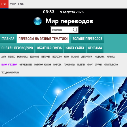
РУС
УКР
ENG
03 33
9 августа 2026
Мир переводов
ГЛАВНАЯ
ПЕРЕВОДЫ НА РАЗНЫЕ ТЕМАТИКИ
БОЛЬШЕ ПЕРЕВОДОВ
ОНЛАЙН ПЕРЕВОДЧИК
ОБРАТНАЯ СВЯЗЬ
КАРТА САЙТА
РЕКЛАМА
АВТО
БИЗНЕС
ЭКОНОМИКА
ЗДОРОВЬЕ
ИНТЕРНЕТ
ИСКУССТВО
КИНО
ПК, СОФТ
ЛИТЕРАТУРА
МЕДИЦИНА
МУЗЫКА
НАУКА И ТЕХНИКА
ОБРАЗОВАНИЕ
ПОЛИТИКА И ЗАКОН
ПРИРОДА
ПСИХОЛОГИЯ
РЕЛИГИЯ
СПОРТ
СТРАНЫ
СТРОИТЕЛЬСТВО
ТЕХ. ДОКУМЕНТАЦИЯ