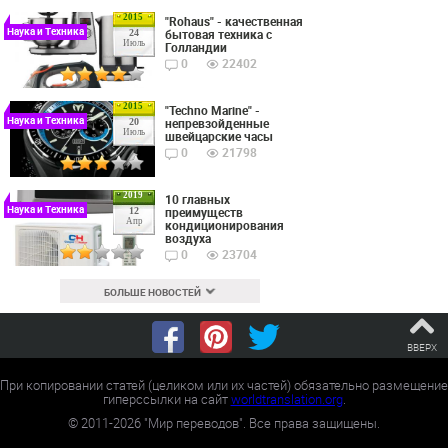
2015
"Rohaus" - качественная
Наука и Техника
бытовая техника с
24
Июль
Голландии
0
22402
2015
"Techno Marine" -
Наука и Техника
непревзойденные
20
Июль
швейцарские часы
0
21798
2019
10 главных
Наука и Техника
преимуществ
12
Апр
кондиционирования
воздуха
0
23704
БОЛЬШЕ НОВОСТЕЙ
ВВЕРХ
При копировании статей (целиком или их частей) обязательно размещение
гиперссылки на сайт
worldtranslation.org
.
©
2011-2026
"Мир переводов". Все права защищены.