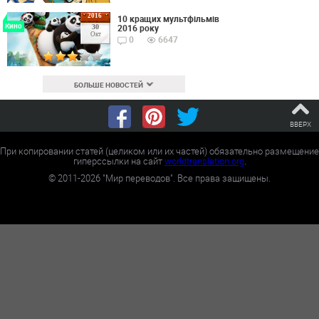
2016
10 кращих мультфільмів
Кино
2016 року
30
Окт
0
6647
БОЛЬШЕ НОВОСТЕЙ
ВВЕРХ
При копировании статей (целиком или их частей) обязательно размещение
гиперссылки на сайт
worldtranslation.org
.
©
2011-2026
"Мир переводов". Все права защищены.