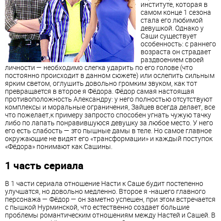
институте, которая в
самом конце 1 сезона
стала его любимой
девушкой. Однако у
Саши существует
особенность: с раннего
возраста он страдает
раздвоением своей
личности — необходимо слегка ударить по его голове (что
постоянно происходит в данном сюжете) или ослепить сильным
ярким светом, оглушить довольно громким звуком, как тот
превращается в второе я Фёдора. Фёдор самая настоящая
противоположность Александру: у него полностью отсутствуют
комплексы и моральные ограничения, Зайцев всегда делает, все
что пожелает,к примеру запросто способен угнать чужую тачку
либо по лапать понравившуюся девушку за любое место. У него
его есть слабость — это пышные дамы в теле. Но самое главное
окружающие не видят его «трансформации» и каждый поступок
«Фёдора» понимают как Сашины.
1 часть сериала
В 1 части сериала отношение Насти к Саше будит постепенно
улучшатся, но довольно медленно. Второе я -нашего главного
персонажа — Фёдор — он заметно успешен, при этом встречается
с пышкой Нурминской, что естественно создает большие
проблемы романтическим отношениям между Настей и Сашей. В