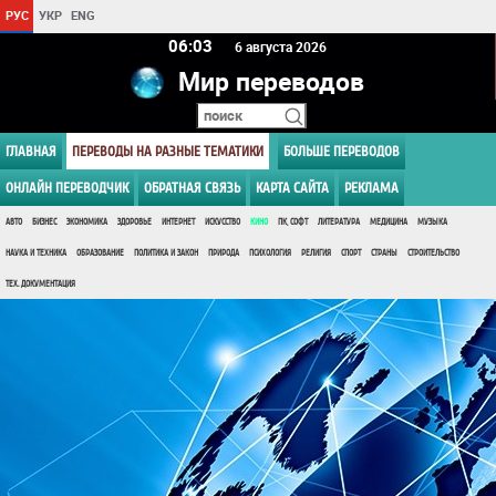
РУС
УКР
ENG
06 03
6 августа 2026
Мир переводов
ГЛАВНАЯ
ПЕРЕВОДЫ НА РАЗНЫЕ ТЕМАТИКИ
БОЛЬШЕ ПЕРЕВОДОВ
ОНЛАЙН ПЕРЕВОДЧИК
ОБРАТНАЯ СВЯЗЬ
КАРТА САЙТА
РЕКЛАМА
АВТО
БИЗНЕС
ЭКОНОМИКА
ЗДОРОВЬЕ
ИНТЕРНЕТ
ИСКУССТВО
КИНО
ПК, СОФТ
ЛИТЕРАТУРА
МЕДИЦИНА
МУЗЫКА
НАУКА И ТЕХНИКА
ОБРАЗОВАНИЕ
ПОЛИТИКА И ЗАКОН
ПРИРОДА
ПСИХОЛОГИЯ
РЕЛИГИЯ
СПОРТ
СТРАНЫ
СТРОИТЕЛЬСТВО
ТЕХ. ДОКУМЕНТАЦИЯ