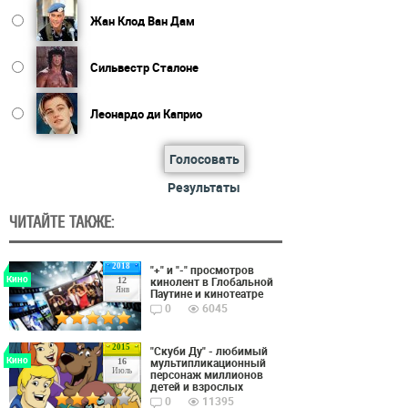
Жан Клод Ван Дам
Сильвестр Сталоне
Леонардо ди Каприо
Голосовать
Результаты
ЧИТАЙТЕ ТАКЖЕ:
2018
"+" и "-" просмотров
Кино
кинолент в Глобальной
12
Янв
Паутине и кинотеатре
0
6045
2015
"Скуби Ду" - любимый
Кино
мультипликационный
16
Июль
персонаж миллионов
детей и взрослых
0
11395