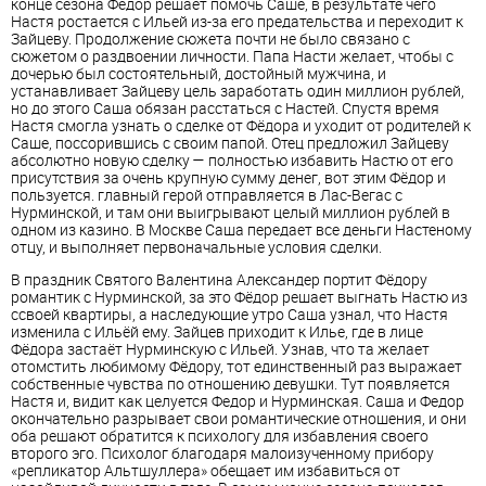
конце сезона Фёдор решает помочь Саше, в результате чего
Настя ростается с Ильей из-за его предательства и переходит к
Зайцеву. Продолжение сюжета почти не было связано с
сюжетом о раздвоении личности. Папа Насти желает, чтобы с
дочерью был состоятельный, достойный мужчина, и
устанавливает Зайцеву цель заработать один миллион рублей,
но до этого Саша обязан расстаться с Настей. Спустя время
Настя смогла узнать о сделке от Фёдора и уходит от родителей к
Саше, поссорившись с своим папой. Отец предложил Зайцеву
абсолютно новую сделку — полностью избавить Настю от его
присутствия за очень крупную сумму денег, вот этим Фёдор и
пользуется. главный герой отправляется в Лас-Вегас с
Нурминской, и там они выигрывают целый миллион рублей в
одном из казино. В Москве Саша передает все деньги Настеному
отцу, и выполняет первоначальные условия сделки.
В праздник Святого Валентина Александер портит Фёдору
романтик с Нурминской, за это Фёдор решает выгнать Настю из
ссвоей квартиры, а наследующие утро Саша узнал, что Настя
изменила с Ильёй ему. Зайцев приходит к Илье, где в лице
Фёдора застаёт Нурминскую с Ильей. Узнав, что та желает
отомстить любимому Фёдору, тот единственный раз выражает
собственные чувства по отношению девушки. Тут появляется
Настя и, видит как целуется Федор и Нурминская. Саша и Федор
окончательно разрывает свои романтические отношения, и они
оба решают обратится к психологу для избавления своего
второго эго. Психолог благодаря малоизученному прибору
«репликатор Альтшуллера» обещает им избавиться от