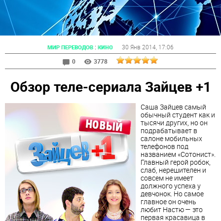
:
30 Янв 2014
, 17:06
МИР ПЕРЕВОДОВ
КИНО
0
3778
Обзор теле-сериала Зайцев +1
Саша Зайцев самый
обычный студент как и
тысячи других, но он
подрабатывает в
салоне мобильных
телефонов под
названием «Сотонист».
Главный герой робок,
слаб, нерешителен и
совсем не имеет
должного успеха у
девчонок. Но самое
главное он очень
любит Настю — это
первая красавица в