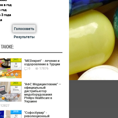
за в год
в год
в 3 года
да
Голосовать
Результаты
 ТАКЖЕ:
2015
"MEDexpert" - лечение и
оздоровление в Турции
11
Авг
0
17876
2021
"АФС Медицинтехник" —
официальный
14
Июнь
дистрибьютор
медоборудования
Philips Healthcare в
Украине
12827
2018
"Софосбувир" -
революционный
12