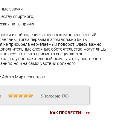
ные зрачки;
еству спиртного;
ских на то причин.
щения и наблюдение за человеком определенный
правданы, тогда первым шагом должно быть
я не приобрела не желаемый поворот. Здесь важно
 дополнительные сложные обстоятельства могут лишь
ажно осознать, что присмотр специалистов,
ход дадут положительный результат, существенно
аниях, но и на самочувствии больного.
:
Admin
Мир переводов
Ь
5
(голосов:
170
)
КАК ПРОВЕСТИ... >>