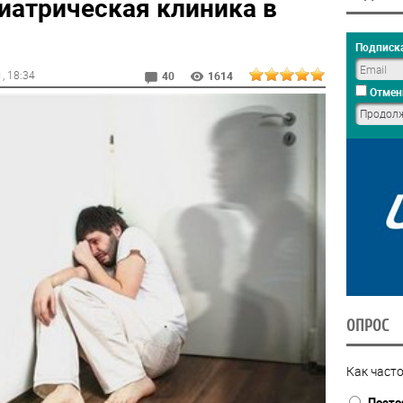
иатрическая клиника в
Подписка
1
, 18:34
40
1614
Отмен
ОПРОС
Как часто
Посто