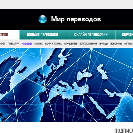
Мир переводов
АТИКИ
БОЛЬШЕ ПЕРЕВОДОВ
ОНЛАЙН ПЕРЕВОДЧИК
ОБРАТ
 СОФТ
ЛИТЕРАТУРА
МЕДИЦИНА
МУЗЫКА
НАУКА И ТЕХНИКА
ОБРАЗОВАНИЕ
ПОЛИТИКА И ЗАКОН
ПРИРОДА
ПСИХОЛОГИЯ
РЕЛИГИЯ
ПОДПИСА