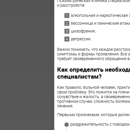
Психиатрическая клиника специализи
и расстройств:
алкогольная и наркотическая 
бессонница и панические атаки
шизофрения;
депрессии.
Важно понимать, что каждое расстрой
симптомы и формы проявления. Все з
требует своевременного обращения в
Как определить необход
специалистам?
Как правило, больной человек, практ
свою проблему. Это ложится на плечи
сочувствие и жалость, а своевременн
противном случае, сложность болезни
лечения.
Первыми признаками, которые должн
раздражительность с поводом 