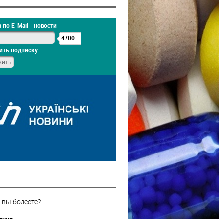
 по E-Mail - новости
4700
ить подписку
 вы болеете?
янно