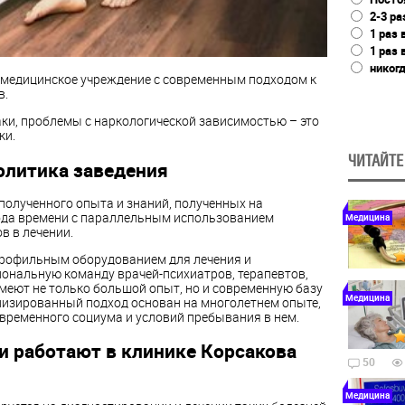
2-3 ра
1 раз 
1 раз 
никог
 медицинское учреждение с современным подходом к
в.
таки, проблемы с наркологической зависимостью – это
ки.
ЧИТАЙТЕ
олитика заведения
полученного опыта и знаний, полученных на
да времени с параллельным использованием
Медицина
в в лечении.
рофильным оборудованием для лечения и
иональную команду врачей-психиатров, терапевтов,
меют не только большой опыт, но и современную базу
Медицина
лизированный подход основан на многолетнем опыте,
временного социума и условий пребывания в нем.
и работают в клинике Корсакова
50
Медицина