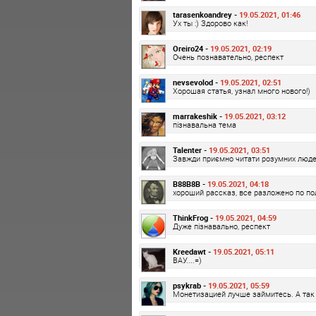
tarasenkoandrey -
19.05.2021, 01:46
Ух ты :) Здорово как!
Oreiro24 -
19.05.2021, 02:19
Очень познавательно, респект
nevsevolod -
19.05.2021, 02:51
Хорошая статья, узнал много нового!)
marrakeshik -
19.05.2021, 03:12
пізнавальна тема
Talenter -
19.05.2021, 03:51
Завжди приємно читати розумних люде
B88B8B -
19.05.2021, 04:18
хороший рассказ, все разложено по п
ThinkFrog -
19.05.2021, 04:59
Дуже пізнавально, респект
Kreedawt -
19.05.2021, 05:11
ВАУ....=)
psykrab -
19.05.2021, 05:59
Монетизацией лучше займитесь. А так 