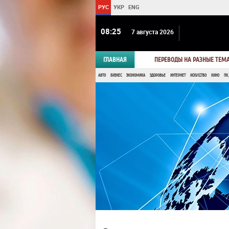
РУС
УКР
ENG
08 25
7 августа 2026
ГЛАВНАЯ
ПЕРЕВОДЫ НА РАЗНЫЕ ТЕМ
АВТО
БИЗНЕС
ЭКОНОМИКА
ЗДОРОВЬЕ
ИНТЕРНЕТ
ИСКУССТВО
КИНО
ПК,