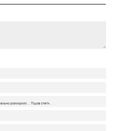
еально розморило ... Пішов спати.