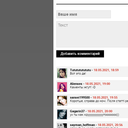
Добавить комментарий
Tututututututu -
18.05.2021, 18:59
Вот это да!
Alienses -
18.05.2021, 19:00
Каменты жгут! :-D
sansei199500 -
18.05.2021, 19:55
Коротше, справа до ночі. Після статті р
Gagarin37 -
18.05.2021, 20:00
ух ты как крууууууууууутооооооо))
sayman_hoffman -
18.05.2021, 20:56