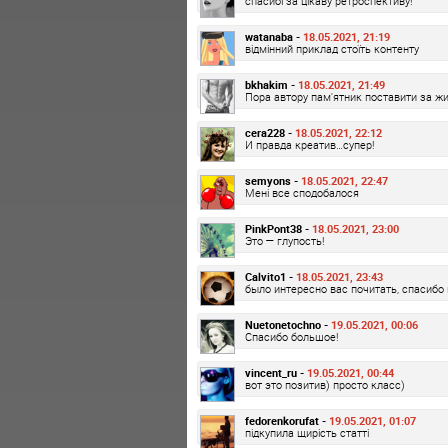
спасибі за цікаву ретроспективу!
watanaba -
18.05.2021, 21:19
відмінний приклад стоїть контенту
bkhakim -
18.05.2021, 21:49
Пора автору пам'ятник поставити за жи
cera228 -
18.05.2021, 22:12
И правда креатив…супер!
semyons -
18.05.2021, 22:47
Мені все сподобалося
PinkPont38 -
18.05.2021, 23:00
Это — глупость!
Calvito1 -
18.05.2021, 23:43
было интересно вас почитать, спасибо 
Nuetonetochno -
19.05.2021, 00:06
Спасибо большое!
vincent_ru -
19.05.2021, 00:44
вот это позитив) просто класс)
fedorenkorufat -
19.05.2021, 01:07
підкупила щирість статті