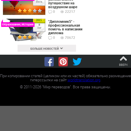
Июль
путешествие на
воздушном шаре
0
22217
2015
"Дипломник5" -
Образование, История
профессиональная
8
Авг
помочь в написании
диплома
0
70672
БОЛЬШЕ НОВОСТЕЙ
ВВЕРХ
При копировании статей (целиком или их частей) обязательно размещение
гиперссылки на сайт
worldtranslation.org
.
©
2011-2026
"Мир переводов". Все права защищены.