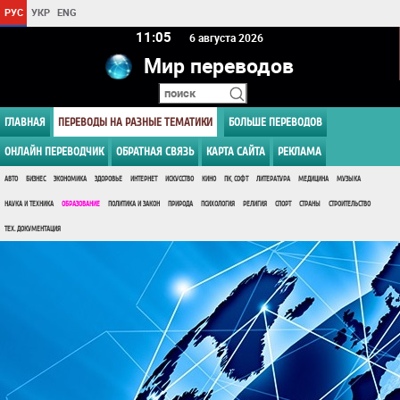
РУС
УКР
ENG
11 05
6 августа 2026
Мир переводов
ГЛАВНАЯ
ПЕРЕВОДЫ НА РАЗНЫЕ ТЕМАТИКИ
БОЛЬШЕ ПЕРЕВОДОВ
ОНЛАЙН ПЕРЕВОДЧИК
ОБРАТНАЯ СВЯЗЬ
КАРТА САЙТА
РЕКЛАМА
АВТО
БИЗНЕС
ЭКОНОМИКА
ЗДОРОВЬЕ
ИНТЕРНЕТ
ИСКУССТВО
КИНО
ПК, СОФТ
ЛИТЕРАТУРА
МЕДИЦИНА
МУЗЫКА
НАУКА И ТЕХНИКА
ОБРАЗОВАНИЕ
ПОЛИТИКА И ЗАКОН
ПРИРОДА
ПСИХОЛОГИЯ
РЕЛИГИЯ
СПОРТ
СТРАНЫ
СТРОИТЕЛЬСТВО
ТЕХ. ДОКУМЕНТАЦИЯ