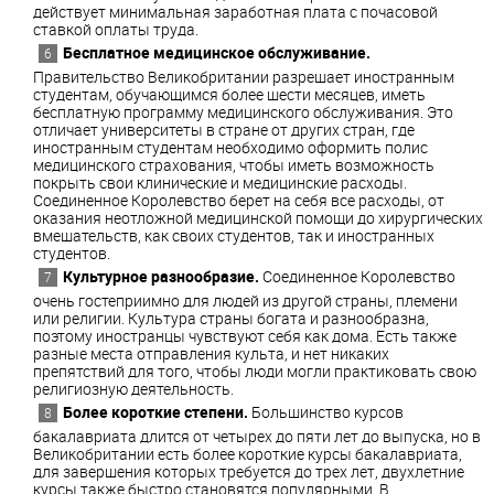
действует минимальная заработная плата с почасовой
ставкой оплаты труда.
Бесплатное медицинское обслуживание.
Правительство Великобритании разрешает иностранным
студентам, обучающимся более шести месяцев, иметь
бесплатную программу медицинского обслуживания. Это
отличает университеты в стране от других стран, где
иностранным студентам необходимо оформить полис
медицинского страхования, чтобы иметь возможность
покрыть свои клинические и медицинские расходы.
Соединенное Королевство берет на себя все расходы, от
оказания неотложной медицинской помощи до хирургических
вмешательств, как своих студентов, так и иностранных
студентов.
Культурное разнообразие.
Соединенное Королевство
очень гостеприимно для людей из другой страны, племени
или религии. Культура страны богата и разнообразна,
поэтому иностранцы чувствуют себя как дома. Есть также
разные места отправления культа, и нет никаких
препятствий для того, чтобы люди могли практиковать свою
религиозную деятельность.
Более короткие степени.
Большинство курсов
бакалавриата длится от четырех до пяти лет до выпуска, но в
Великобритании есть более короткие курсы бакалавриата,
для завершения которых требуется до трех лет, двухлетние
курсы также быстро становятся популярными. В