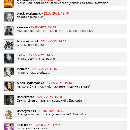
Може Ваш сайт навіть підніметься у видачі за такий матеріал.
black_workmark -
12.05.2021, 13:19
просто афигенно!!!!))
seesaw -
12.05.2021, 13:40
мысли здравые, но тяжело читать, не знаю почему.
fedorenkorufat -
12.05.2021, 14:11
Очень хорошая идея
estbro -
12.05.2021, 14:59
Чіпляє, відмінно написано!
Inoname -
12.05.2021, 15:07
ну, ничо так… в общем.
Moon_Ayuaeyaeya -
12.05.2021, 15:47
Автор, а Ви в якому місті живете якщо не секрет?
DanielParsa -
12.05.2021, 16:04
Сенкс. Цікаво, і взагалі корисний у Вас сайт
Unforgiven14 -
12.05.2021, 16:53
Всегда приятно читать умных людей. Спасибо!
sluthunt42 -
12.05.2021, 17:16
погоджуся з автором