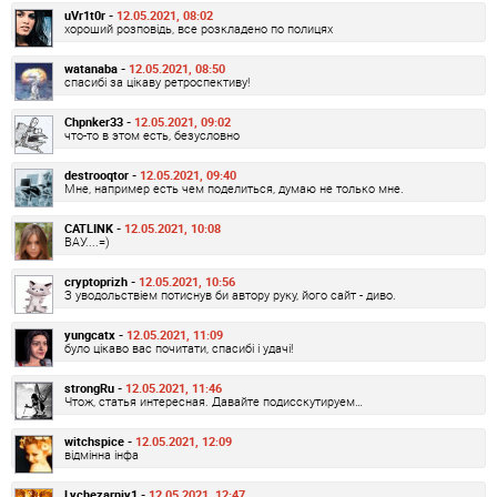
uVr1t0r -
12.05.2021, 08:02
хороший розповідь, все розкладено по полицях
watanaba -
12.05.2021, 08:50
спасибі за цікаву ретроспективу!
Chpnker33 -
12.05.2021, 09:02
что-то в этом есть, безусловно
destrooqtor -
12.05.2021, 09:40
Мне, например есть чем поделиться, думаю не только мне.
CATLINK -
12.05.2021, 10:08
ВАУ....=)
cryptoprizh -
12.05.2021, 10:56
З уводольствіем потиснув би автору руку, його сайт - диво.
yungcatx -
12.05.2021, 11:09
було цікаво вас почитати, спасибі і удачі!
strongRu -
12.05.2021, 11:46
Чтож, статья интересная. Давайте подисскутируем…
witchspice -
12.05.2021, 12:09
відмінна інфа
Lychezarniy1 -
12.05.2021, 12:47