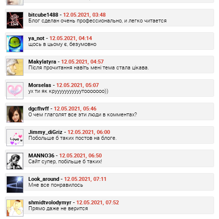
bitcube1488 -
12.05.2021, 03:48
Блог сделан очень профессионально, и легко читается
ya_not -
12.05.2021, 04:14
щось в цьому є, безумовно
Makylatyra -
12.05.2021, 04:57
Після прочитання навіть мені тема стала цікава.
Morselas -
12.05.2021, 05:07
ух ти як крууууууууууутооооооо))
dgcfhvff -
12.05.2021, 05:46
О чем глаголят все эти люди в комментах?
Jimmy_diGriz -
12.05.2021, 06:00
Побольше б таких постов на блоге.
MANNO36 -
12.05.2021, 06:50
Сайт супер, побільше б таких!
Look_around -
12.05.2021, 07:11
Мне все понравилось
shmidtvolodymyr -
12.05.2021, 07:52
Прямо даже не верится