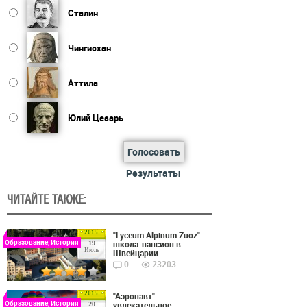
Сталин
Чингисхан
Аттила
Юлий Цезарь
Голосовать
Результаты
ЧИТАЙТЕ ТАКЖЕ:
2015
"Lyceum Alpinum Zuoz" -
Образование, История
школа-пансион в
19
Июль
Швейцарии
0
23203
2015
"Аэронавт" -
Образование, История
увлекательное
20