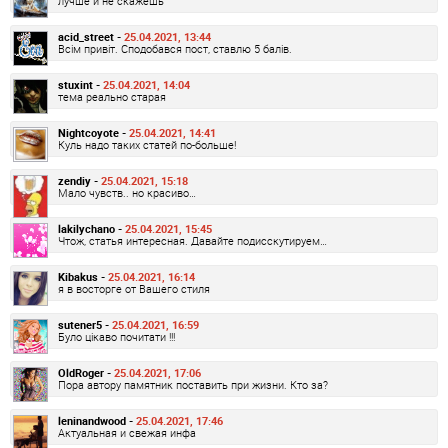
лучше и не скажешь
acid_street -
25.04.2021, 13:44
Всім привіт. Сподобався пост, ставлю 5 балів.
stuxint -
25.04.2021, 14:04
тема реально старая
Nightcoyote -
25.04.2021, 14:41
Куль надо таких статей по-больше!
zendiy -
25.04.2021, 15:18
Мало чувств.. но красиво…
lakilychano -
25.04.2021, 15:45
Чтож, статья интересная. Давайте подисскутируем…
Kibakus -
25.04.2021, 16:14
я в восторге от Вашего стиля
sutener5 -
25.04.2021, 16:59
Було цікаво почитати !!!
OldRoger -
25.04.2021, 17:06
Пора автору памятник поставить при жизни. Кто за?
leninandwood -
25.04.2021, 17:46
Актуальная и свежая инфа