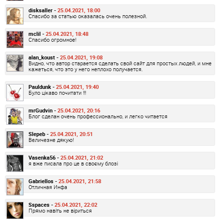
disksaller -
25.04.2021, 18:00
Спасибо за статью оказалась очень полезной.
mclil -
25.04.2021, 18:48
Спасибо огромное!
alan_koust -
25.04.2021, 19:08
Видно, что автор старается сделать свой сайт для простых людей, и мне
кажеться, что это у него неплохо получается.
Pauldunk -
25.04.2021, 19:40
Було цікаво почитати !!!
mrGudvin -
25.04.2021, 20:16
Блог сделан очень профессионально, и легко читается
Slepeb -
25.04.2021, 20:51
Величезне дякую!
Vasenka56 -
25.04.2021, 21:02
я вже писала про це в своєму блозі
Gabriellos -
25.04.2021, 21:58
Отличная Инфа
Sspaces -
25.04.2021, 22:02
Прямо навіть не віриться