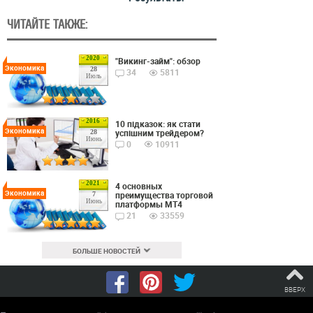
ЧИТАЙТЕ ТАКЖЕ:
2020
"Викинг-займ": обзор
Экономика
28
34
5811
Июль
2016
10 підказок: як стати
Экономика
успішним трейдером?
28
Июнь
0
10911
2021
4 основных
Экономика
преимущества торговой
7
Июнь
платформы MT4
21
33559
БОЛЬШЕ НОВОСТЕЙ
ВВЕРХ