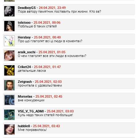
DeadboyGS -
24.04.2021, 23:49
Пора автору памятник поставить при жизни. Кто за?
tolstooo -
25.04.2021, 00:06
Побільше б таких статей
Hersboy -
25.04.2021, 00:40
Про що глаголят всі ці люди в коментах?
araik_sochi -
25.04.2021, 01:05
О чем глаголят все эти люди в комментах?
Criket24 -
25.04.2021, 01:47
детальніше ласка
Zetgrash -
25.04.2021, 02:03
прочитала с удовольствием
Morselas -
25.04.2021, 02:45
вне конкуренции
VSE_V_TG_ADMI -
25.04.2021, 03:03
Куль надо таких статей по-больше!
hubble8 -
25.04.2021, 03:43
Мне понравилось!