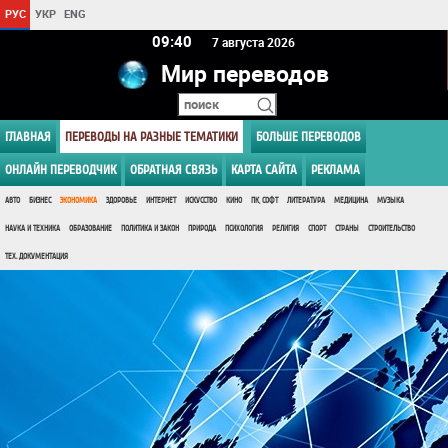
РУС
УКР
ENG
09 40
7 августа 2026
Мир переводов
ГЛАВНАЯ
ПЕРЕВОДЫ НА РАЗНЫЕ ТЕМАТИКИ
БОЛЬШЕ ПЕРЕВОДОВ
ОНЛАЙН ПЕРЕВОДЧИК
ОБРАТНАЯ СВЯЗЬ
КАРТА САЙТА
РЕКЛАМА
АВТО
БИЗНЕС
ЭКОНОМИКА
ЗДОРОВЬЕ
ИНТЕРНЕТ
ИСКУССТВО
КИНО
ПК, СОФТ
ЛИТЕРАТУРА
МЕДИЦИНА
МУЗЫКА
НАУКА И ТЕХНИКА
ОБРАЗОВАНИЕ
ПОЛИТИКА И ЗАКОН
ПРИРОДА
ПСИХОЛОГИЯ
РЕЛИГИЯ
СПОРТ
СТРАНЫ
СТРОИТЕЛЬСТВО
ТЕХ. ДОКУМЕНТАЦИЯ