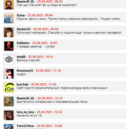
Naumoff_XL -
25.04.2021, 08:52
Про що глаголят всі ці люди в коментах?
Xyina -
25.04.2021, 09:04
Короче, дело к ночи. После статьи реально разморило… Пошел спать.
Xacker32 -
25.04.2021, 09:44
Отличный материал. Спасибо и пишите еще, только картнок маловато!
ExKlame -
25.04.2021, 10:07
І правда креатив ... супер!
doa88 -
25.04.2021, 10:51
Велике спасибі!
Kinoman24 -
25.04.2021, 11:14
мудро
korchuk -
25.04.2021, 11:43
Сайт просто замечательный, порекомендую всем знакомым!
Naumoff_XL -
25.04.2021, 12:12
Достаточно интересная и познавательная тема
lera_ne_lera -
25.04.2021, 12:53
Каменти жгут! :-D
Yurich74rus -
25.04.2021, 13:08