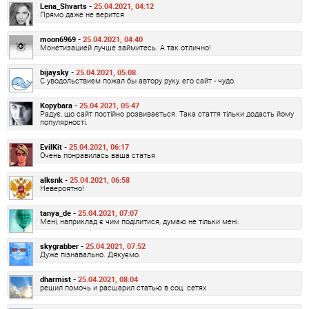
Lena_Shvarts -
25.04.2021, 04:12
Прямо даже не верится
moon6969 -
25.04.2021, 04:40
Монетизацией лучше займитесь. А так отлично!
bijaysky -
25.04.2021, 05:08
С уводольствием пожал бы автору руку, его сайт - чудо.
Kopybara -
25.04.2021, 05:47
Радує, що сайт постійно розвивається. Така стаття тільки додасть йому
популярності.
EvilKit -
25.04.2021, 06:17
Очень понравилась ваша статья
alksnk -
25.04.2021, 06:58
Невероятно!
tanya_de -
25.04.2021, 07:07
Мені, наприклад є чим поділитися, думаю не тільки мені.
skygrabber -
25.04.2021, 07:52
Дуже пізнавально. Дякуємо.
dharmist -
25.04.2021, 08:04
решил помочь и расшарил статью в соц. сетях