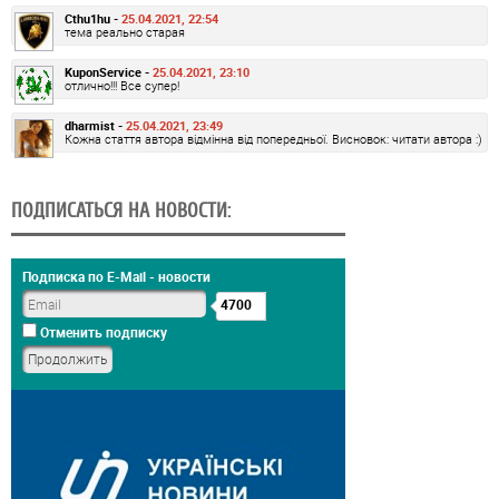
Cthu1hu -
25.04.2021, 22:54
тема реально старая
KuponService -
25.04.2021, 23:10
отлично!!! Все супер!
dharmist -
25.04.2021, 23:49
Кожна стаття автора відмінна від попередньої. Висновок: читати автора :)
ПОДПИСАТЬСЯ НА НОВОСТИ:
Подписка по E-Mail - новости
4700
Отменить подписку