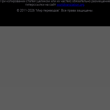
При копировании статей (целиком или их частей) обязательно размещение
гиперссылки на сайт
worldtranslation.org
.
©
2011-2026
"Мир переводов". Все права защищены.