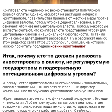
Криптовалюта медленно, но верно становится популярной
формой оплаты. Однако, несмотря на растущий интерес к
криптовалюте, правительства принимают жесткие меры против
цифровой валюты, потому что она децентрализована, а это
означает, что у нее нет центральной власти. Поэтому некоторые
эксперты считают, что криптовалюта представляет угрозу для
центральных банков и национальной безопасности. Но так ли
это на самом деле? Давайте разберемся. Ну а расскажет нам об
этом редактор сайта https://cryptonovunu.com.ua/, на котором
можно прочитать последние
новини криптовалют
.
Итак, почему кто-то должен рисковать
инвестировать в валюту, не регулируемую
государством и подверженную
потенциальным цифровым угрозам?
«Преимущества криптовалюты многочисленны и значительны»,
сказал в заявлении FOX Business генеральный директор
компании Luno по обучению криптовалюте Маркус Свейнпол.
«Криптовалюта это не только финансовый инструмент. Это еще
и технология. Любые преимущества, которые она предлагает,
возможны только из-за мощи технологии, которые лежат в ее
основе, потому что она работает», добавил Свейнпол.