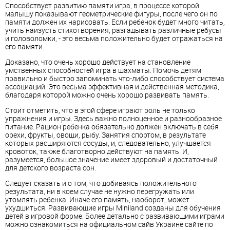
Способствует развитию памяти игра, в процессе которой
малышу показывают геометрические фигуры, после чего он по
памяти должен их нарисовать. Если ребенок будет много читать,
учить наизусть стихотворения, разгадывать различные ребусы
и головоломки, - это весьма положительно будет отражаться на
его памяти.
Доказано, что очень хорошо действует на становление
умственных способностей игра в шахматы. Помочь детям
правильно и быстро запоминать что-либо способствует система
ассоциаций. Это весьма эффективная и действенная методика,
благодаря которой можно очень хорошо развивать память.
Стоит отметить, что в этой сфере играют роль не только
упражнения и игры. Здесь важно полноценное и разнообразное
питание. Рацион ребенка обязательно должен включать в себя
орехи, фрукты, овощи, рыбу. Занятия спортом, в результате
которых расширяются сосуды, и, следовательно, улучшается
кровоток, также благотворно действуют на память. И,
разумеется, большое значение имеет здоровый и достаточный
для детского возраста сон.
Следует сказать и о том, что добиваясь положительного
результата, ни в коем случае не нужно перегружать или
утомлять ребенка. Иначе его память, наоборот, может
ухудшиться. Развивающие игры Miniland созданы для обучения
детей в игровой форме. Более детально с развивающими играми
можно ознакомиться на официальном сайв Украине сайте по