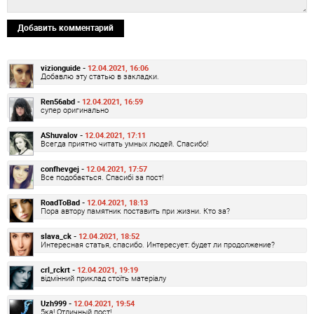
Добавить комментарий
vizionguide -
12.04.2021, 16:06
Добавлю эту статью в закладки.
Ren56abd -
12.04.2021, 16:59
супер оригинально
AShuvalov -
12.04.2021, 17:11
Всегда приятно читать умных людей. Спасибо!
confhevgej -
12.04.2021, 17:57
Все подобається. Спасибі за пост!
RoadToBad -
12.04.2021, 18:13
Пора автору памятник поставить при жизни. Кто за?
slava_ck -
12.04.2021, 18:52
Интересная статья, спасибо. Интересует: будет ли продолжение?
crl_rckrt -
12.04.2021, 19:19
відмінний приклад стоїть матеріалу
Uzh999 -
12.04.2021, 19:54
5ка! Отличный пост!