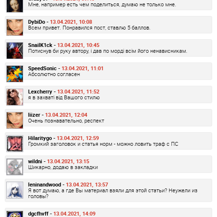
Мне, например есть чем поделиться, думаю не только мне.
DybiDo -
13.04.2021, 10:08
Всем привет. Понравился пост, ставлю 5 баллов.
SnailK1ck -
13.04.2021, 10:45
Потиснув би руку автору, і дав по морді всім його ненависникам.
SpeedSonic -
13.04.2021, 11:01
Абсолютно согласен
Lexcherry -
13.04.2021, 11:52
я в захваті від Вашого стилю
liizer -
13.04.2021, 12:04
Очень познавательно, респект
Hilaritygo -
13.04.2021, 12:59
Громкий заголовок и статья норм - можно ловить траф с ПС
wildni -
13.04.2021, 13:15
Шикарно, додаю в закладки
leninandwood -
13.04.2021, 13:57
Я вот думаю, а где Вы материал взяли для этой статьи? Неужели из
головы?
dgcfhvff -
13.04.2021, 14:09