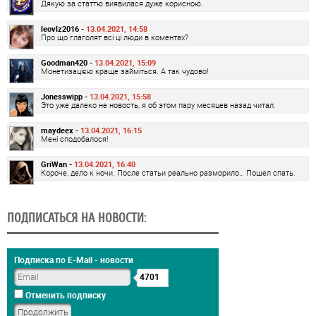
Дякую за статтю виявилася дуже корисною.
leovlz2016 -
13.04.2021, 14:58
Про що глаголят всі ці люди в коментах?
Goodman420 -
13.04.2021, 15:09
Монетизацією краще займіться. А так чудово!
Jonesswipp -
13.04.2021, 15:58
Это уже далеко не новость, я об этом пару месяцев назад читал.
maydeex -
13.04.2021, 16:15
Мені сподобалося!
GriWan -
13.04.2021, 16:40
Короче, дело к ночи. После статьи реально разморило… Пошел спать.
ПОДПИСАТЬСЯ НА НОВОСТИ:
Подписка по E-Mail - новости
4701
Отменить подписку