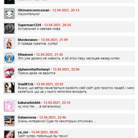
Ultimatecomicsman -
12.04.2021, 20:13
Изумительно!
Superman1234 -
12.04.2021, 20:54
Актуальная и свежая инфа
Mordovianec -
12.04.2021, 21:09
И правда креатив…супер!
fillwatsen -
12.04.2021, 21:42
Это уже далеко не новость, я об этом пару месяцев назад читал.
alphamethylfentanyl -
12.04.2021, 22:06
Прямо даже не верится
SnailK1ck -
12.04.2021, 22:43
Видно, що автор намагається зробити свій сайт для простих людей, і мені
кажеться, що це у нього непогано виходить.
kukuruzkin666 -
12.04.2021, 23:10
ну, нічо так ... в загальному.
Duhastovna -
12.04.2021, 23:46
Очень интересно! Судя по некоторым откликам ….
ya_not -
13.04.2021, 00:05
Сайт супер, побольше бы таких!