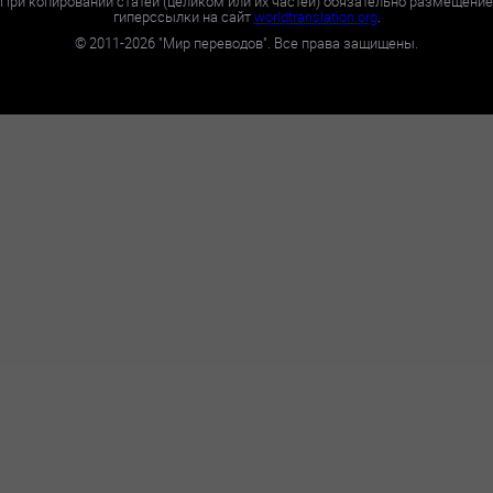
При копировании статей (целиком или их частей) обязательно размещение
гиперссылки на сайт
worldtranslation.org
.
©
2011-2026
"Мир переводов". Все права защищены.