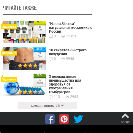
ЧИТАЙТЕ ТАКЖЕ:
2015
"Natura Siberica" -
Здоровье
натуральная косметика с
8
Авг
России
0
11351
2015
10 секретов быстрого
Здоровье
похудения
27
Дек
0
9946
2022
3 неожиданные
Здоровье
преимущества для
10
Март
здоровья от
употребления
гамбургеров
113
2963
БОЛЬШЕ НОВОСТЕЙ
ВВЕРХ