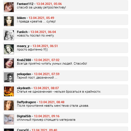
Fantast112 -
13.04.2021, 05:06
спасибі за цікаву ретроспективу!
bbken -
13.04.2021, 05:49
І правда креатив ... супер!
Funlich -
13.04.2021, 06:04
новость послал по инету.
maary_y -
13.04.2021, 06:51
просто афигенно !!!!))
KrabZ888 -
13.04.2021, 07:02
Всегда приятно читать умных людей. Спасибо!
pekapdan -
13.04.2021, 07:59
Гарний пост, двозначний ...
skydeath -
13.04.2021, 08:07
Статья не однозначная - нельзя бросаться в крайности.
Daffydrugsre -
13.04.2021, 08:48
Після прочитання навіть мені тема стала цікава.
DigitalSib -
13.04.2021, 09:16
отличный пример стоящего материала
CrazyOl -
13.04.2021, 09:40