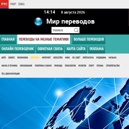
РУС
УКР
ENG
14 14
8 августа 2026
Мир переводов
ГЛАВНАЯ
ПЕРЕВОДЫ НА РАЗНЫЕ ТЕМАТИКИ
БОЛЬШЕ ПЕРЕВОДОВ
ОНЛАЙН ПЕРЕВОДЧИК
ОБРАТНАЯ СВЯЗЬ
КАРТА САЙТА
РЕКЛАМА
АВТО
БИЗНЕС
ЭКОНОМИКА
ЗДОРОВЬЕ
ИНТЕРНЕТ
ИСКУССТВО
КИНО
ПК, СОФТ
ЛИТЕРАТУРА
МЕДИЦИНА
МУЗЫКА
НАУКА И ТЕХНИКА
ОБРАЗОВАНИЕ
ПОЛИТИКА И ЗАКОН
ПРИРОДА
ПСИХОЛОГИЯ
РЕЛИГИЯ
СПОРТ
СТРАНЫ
СТРОИТЕЛЬСТВО
ТЕХ. ДОКУМЕНТАЦИЯ