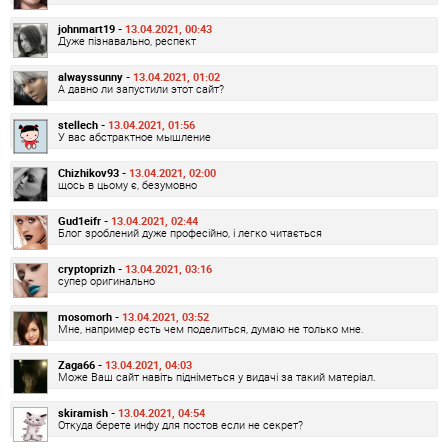
johnmart19 -
13.04.2021, 00:43
Дуже пізнавально, респект
alwayssunny -
13.04.2021, 01:02
А давно ли запустили этот сайт?
stellech -
13.04.2021, 01:56
У вас абстрактное мышление
Chizhikov93 -
13.04.2021, 02:00
щось в цьому є, безумовно
Gud1eifr -
13.04.2021, 02:44
Блог зроблений дуже професійно, і легко читається
cryptoprizh -
13.04.2021, 03:16
супер оригинально
mosomorh -
13.04.2021, 03:52
Мне, например есть чем поделиться, думаю не только мне.
Zaga66 -
13.04.2021, 04:03
Може Ваш сайт навіть підніметься у видачі за такий матеріал.
skiramish -
13.04.2021, 04:54
Откуда берете инфу для постов если не секрет?