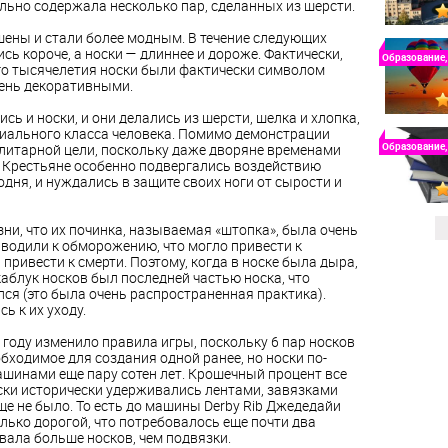
ьно содержала несколько пар, сделанных из шерсти.
шены и стали более модным. В течение следующих
сь короче, а носки — длиннее и дороже. Фактически,
Образование,
ого тысячелетия носки были фактически символом
чень декоративными.
ь и носки, и они делались из шерсти, шелка и хлопка,
циального класса человека. Помимо демонстрации
Образование,
илитарной цели, поскольку даже дворяне временами
 Крестьяне особенно подвергались воздействию
одня, и нуждались в защите своих ноги от сырости и
и, что их починка, называемая «штопка», была очень
одили к обморожению, что могло привести к
а привести к смерти. Поэтому, когда в носке была дыра,
каблук носков был последней частью носка, что
лся (это была очень распространенная практика).
ь к их уходу.
году изменило правила игры, поскольку 6 пар носков
бходимое для создания одной ранее, но носки по-
ашинами еще пару сотен лет. Крошечный процент все
ски исторически удерживались лентами, завязками
ще не было. То есть до машины Derby Rib Джедедайи
олько дорогой, что потребовалось еще почти два
вала больше носков, чем подвязки.