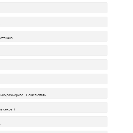
.
отлично!
ально разморило… Пошел спать.
не секрет?
.