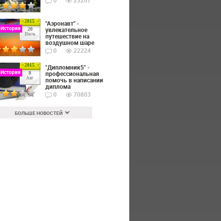
0
23207
2015
"Аэронавт" -
 История
увлекательное
20
Июль
путешествие на
воздушном шаре
0
22224
2015
"Дипломник5" -
 История
профессиональная
8
Авг
помочь в написании
диплома
0
70803
БОЛЬШЕ НОВОСТЕЙ