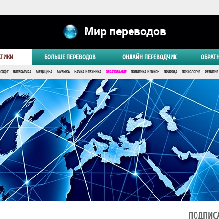
Мир переводов
АТИКИ
БОЛЬШЕ ПЕРЕВОДОВ
ОНЛАЙН ПЕРЕВОДЧИК
ОБРАТ
 СОФТ
ЛИТЕРАТУРА
МЕДИЦИНА
МУЗЫКА
НАУКА И ТЕХНИКА
ОБРАЗОВАНИЕ
ПОЛИТИКА И ЗАКОН
ПРИРОДА
ПСИХОЛОГИЯ
РЕЛИГИЯ
ПОДПИСА