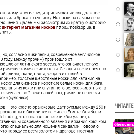
 поэтому, многие люди принимают их как должное,
ать или бросая в сушилку. Но носки на самом деле
ношения. Далее, мы рассмотрим их краткую историю.
к
интернет магазина носков
https://noski.dp.ua, в
упить.
, но, согласно Википедии, современное английское
90 году, между прочим) произошло от
зошло от латинского soccus, что означает легкую
и римские комические актеры. Сегодня носки носят на
ой длины, ткани, цвета, узоров и стилей в
апример, толстые шерстяные носки для катания на
оски для бизнеса и короткие белые носки для бега.
сделаны из кожи или спутанного волоса животных - в
 тысячу лет, во 2 веке нашей эры, римляне первыми
ки («удонес»).
ЧИТАЙТЕ
ов — это красно-оранжевые, датируемые между 250 и
раскопаны в Оксиринхе на Ниле в Египте. Они были
binding, что означает «плетение без узлов», с
ественницы современного вязания и вязания крючком.
Образование,
ногах специально для ношения сандалий. Говоря о
 что наряду со всем золотом и драгоценностями