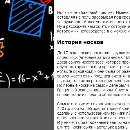
Носки — это базовый предмет. Именно
оставляя на полу, засовывая под кров
заслуживают более уважительного от
Ну а расскажет нам об этом сотрудни
котором их непосредственно можно к
История носков
До 17 века носки назывались чулками
слово sock (впервые записанное в 16
древнеанглийского socc, которое прои
обувь, которую носили древние греки 
ногах (в основном) и они бывают разн
зависимости от их предназначения, н
лыжах, тонкие шерстяные модельные н
Но первые носки на самом деле были 
Греции в 8 веке до нашей эры. Спустя
сшили ткани и сделали облегающие нос
Самые старые из сохранившихся носк
420 годами нашей эры, которые были 
сделаны с использованием техники nåle
использованием одной нити... предш
И у них есть раздвоенные пальцы на 
Египте, носки были настолько важны,