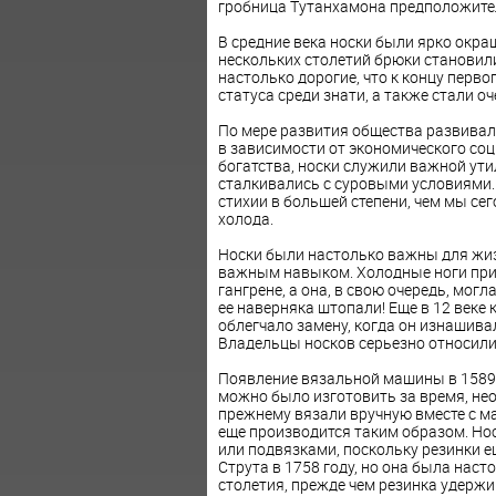
гробница Тутанхамона предположител
В средние века носки были ярко окра
нескольких столетий брюки становили
настолько дорогие, что к концу перв
статуса среди знати, а также стали о
По мере развития общества развивалис
в зависимости от экономического со
богатства, носки служили важной ут
сталкивались с суровыми условиями.
стихии в большей степени, чем мы сег
холода.
Носки были настолько важны для жизн
важным навыком. Холодные ноги прив
гангрене, а она, в свою очередь, могл
ее наверняка штопали! Еще в 12 веке 
облегчало замену, когда он изнашива
Владельцы носков серьезно относилис
Появление вязальной машины в 1589 
можно было изготовить за время, нео
прежнему вязали вручную вместе с м
еще производится таким образом. Но
или подвязками, поскольку резинки е
Струта в 1758 году, но она была наст
столетия, прежде чем резинка удержи