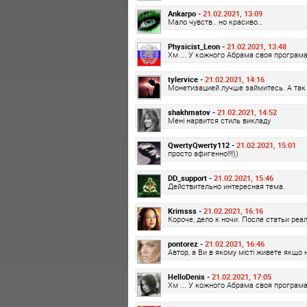
Ankarpo -
21.02.2021, 13:09
Мало чувств.. но красиво…
Physicist_Leon -
21.02.2021, 13:48
Хм ... У кожного Абрама своя програма
tylervice -
21.02.2021, 14:16
Монетизацией лучше займитесь. А так 
shakhmatov -
21.02.2021, 14:52
Мені нарвится стиль викладу
QwertyQwerty112 -
21.02.2021, 15:01
просто афигенно!!!!))
DD_support -
21.02.2021, 15:46
Действительно интересная тема.
Krimsss -
21.02.2021, 16:16
Короче, дело к ночи. После статьи ре
pontorez -
21.02.2021, 16:46
Автор, а Ви в якому місті живете якщо 
HelloDenis -
21.02.2021, 17:05
Хм ... У кожного Абрама своя програма