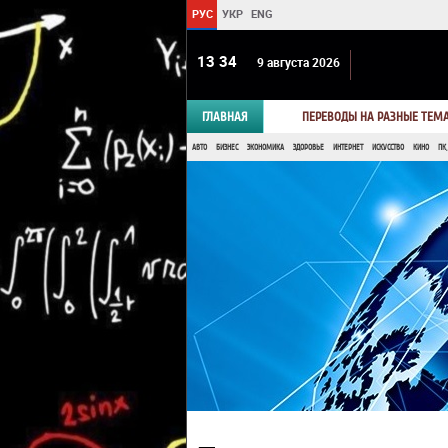
РУС
УКР
ENG
13:34
9 августа 2026
ГЛАВНАЯ
ПЕРЕВОДЫ НА РАЗНЫЕ ТЕМ
АВТО
БИЗНЕС
ЭКОНОМИКА
ЗДОРОВЬЕ
ИНТЕРНЕТ
ИСКУССТВО
КИНО
ПК,