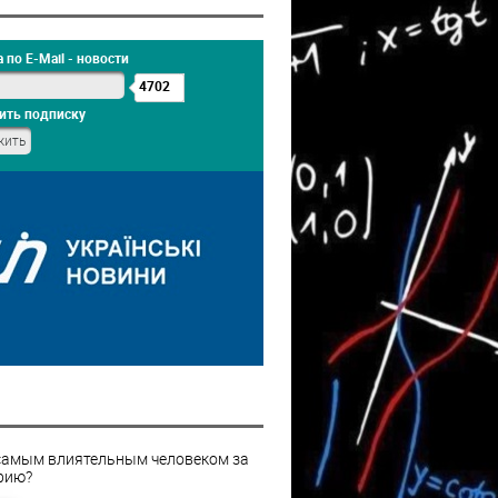
 по E-Mail - новости
4702
ить подписку
самым влиятельным человеком за
рию?