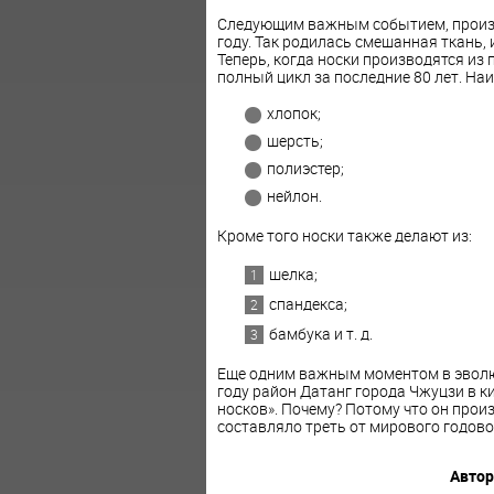
Следующим важным событием, произо
году. Так родилась смешанная ткань, 
Теперь, когда носки производятся из
полный цикл за последние 80 лет. На
хлопок;
шерсть;
полиэстер;
нейлон.
Кроме того носки также делают из:
шелка;
спандекса;
бамбука и т. д.
Еще одним важным моментом в эволюц
году район Датанг города Чжуцзи в к
носков». Почему? Потому что он прои
составляло треть от мирового годово
Автор