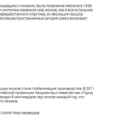
шедшим с носками, было появление нейлона в 1938
и синтетика изменила мир носков, как и все остальное.
 переработанного пластика, их эволюция прошла
иболее распространенные сегодня смеси включают:
ии носков стала глобализация производства. В 2011
итайской провинции Чжэцзян был известен как «Город
зводил 8 миллиардов пар носков каждый год, что
го объема.
:
Admin
Мир переводов