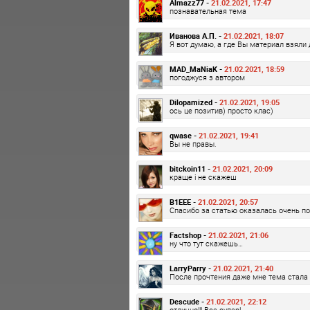
Almazz77 -
21.02.2021, 17:47
познавательная тема
Иванова А.П. -
21.02.2021, 18:07
Я вот думаю, а где Вы материал взяли 
MAD_MaNiaK -
21.02.2021, 18:59
погоджуся з автором
Dilopamized -
21.02.2021, 19:05
ось це позитив) просто клас)
qwase -
21.02.2021, 19:41
Вы не правы.
bitckoin11 -
21.02.2021, 20:09
краще і не скажеш
B1EEE -
21.02.2021, 20:57
Спасибо за статью оказалась очень по
Factshop -
21.02.2021, 21:06
ну что тут скажешь…
LarryParry -
21.02.2021, 21:40
После прочтения даже мне тема стала 
Descude -
21.02.2021, 22:12
отлично!!! Все супер!