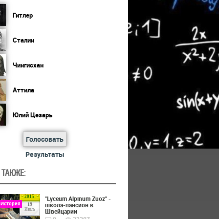
Гитлер
Сталин
Чингисхан
Аттила
Юлий Цезарь
Голосовать
Результаты
 ТАКЖЕ:
2015
"Lyceum Alpinum Zuoz" -
 История
школа-пансион в
19
Июль
Швейцарии