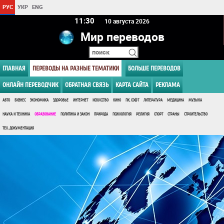
РУС
УКР
ENG
11 30
10 августа 2026
Мир переводов
ГЛАВНАЯ
ПЕРЕВОДЫ НА РАЗНЫЕ ТЕМАТИКИ
БОЛЬШЕ ПЕРЕВОДОВ
ОНЛАЙН ПЕРЕВОДЧИК
ОБРАТНАЯ СВЯЗЬ
КАРТА САЙТА
РЕКЛАМА
АВТО
БИЗНЕС
ЭКОНОМИКА
ЗДОРОВЬЕ
ИНТЕРНЕТ
ИСКУССТВО
КИНО
ПК, СОФТ
ЛИТЕРАТУРА
МЕДИЦИНА
МУЗЫКА
НАУКА И ТЕХНИКА
ОБРАЗОВАНИЕ
ПОЛИТИКА И ЗАКОН
ПРИРОДА
ПСИХОЛОГИЯ
РЕЛИГИЯ
СПОРТ
СТРАНЫ
СТРОИТЕЛЬСТВО
ТЕХ. ДОКУМЕНТАЦИЯ