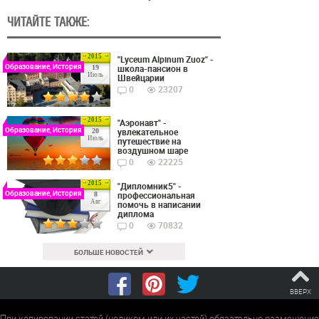
ЧИТАЙТЕ ТАКЖЕ:
2015
"Lyceum Alpinum Zuoz" -
Образование, История
школа-пансион в
19
Июль
Швейцарии
0
23207
2015
"Аэронавт" -
Образование, История
увлекательное
20
Июль
путешествие на
воздушном шаре
0
22225
2015
"Дипломник5" -
Образование, История
профессиональная
8
Авг
помочь в написании
диплома
0
70832
БОЛЬШЕ НОВОСТЕЙ
ВВЕРХ
При копировании статей (целиком или их частей) обязательно размещение