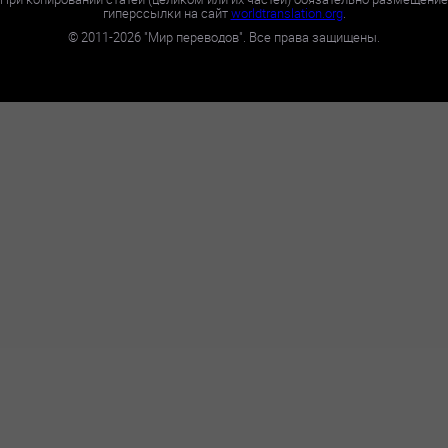
гиперссылки на сайт
worldtranslation.org
.
©
2011-2026
"Мир переводов". Все права защищены.