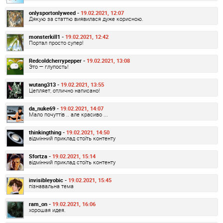
onlysportonlyweed -
19.02.2021, 12:07
Дякую за статтю виявилася дуже корисною.
monsterkill1 -
19.02.2021, 12:42
Портал просто супер!
Redcoldcherrypepper -
19.02.2021, 13:08
Это — глупость!
wutang313 -
19.02.2021, 13:55
Цепляет, отлично написано!
da_nuke69 -
19.02.2021, 14:07
Мало почуттів .. але красиво ...
thinkingthing -
19.02.2021, 14:50
відмінний приклад стоїть контенту
Sfortza -
19.02.2021, 15:14
відмінний приклад стоїть контенту
invisibleyobic -
19.02.2021, 15:45
пізнавальна тема
ram_on -
19.02.2021, 16:06
хорошая идея.