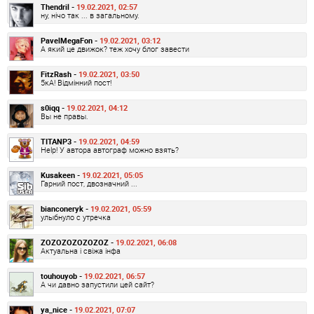
Thendril -
19.02.2021, 02:57
ну, нічо так ... в загальному.
PavelMegaFon -
19.02.2021, 03:12
А який це движок? теж хочу блог завести
FitzRash -
19.02.2021, 03:50
5кА! Відмінний пост!
s0iqq -
19.02.2021, 04:12
Вы не правы.
TITANP3 -
19.02.2021, 04:59
Help! У автора автограф можно взять?
Kusakeen -
19.02.2021, 05:05
Гарний пост, двозначний ...
bianconeryk -
19.02.2021, 05:59
улыбнуло с утречка
ZOZOZOZOZOZOZ -
19.02.2021, 06:08
Актуальна і свіжа інфа
touhouyob -
19.02.2021, 06:57
А чи давно запустили цей сайт?
ya_nice -
19.02.2021, 07:07