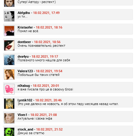
Супер! Автору - респект:)
Abfgdhs -
18.02.2021, 17:49
ух ти...
Kristaofer -
18.02.2021, 18:16
Понял не всё.
dontbeer -
18.02.2021, 18:56
Очень познавательно, респект
dva4yu -
18.02.2021, 19:17
Полезного много нашла для себя
Valera123 -
18.02.2021, 19:54
Побольше бы таких статей
n0tabug -
18.02.2021, 20:01
я вже писала про це в своєму блозі
Lyntik102 -
18.02.2021, 20:46
Это уже далеко не новость, я об этом пару месяцев назад читал.
Vlom1 -
18.02.2021, 21:08
Актуальна і свіжа інфа
stock_and -
18.02.2021, 21:52
Дякую за статтю