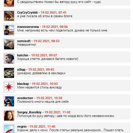
С уводольствием пожал бы автору руку, его сайт - чудо.
CryCryCry666 -
19.02.2021, 07:41
я уже писала об этом в своем блоге
ivanovavorona -
19.02.2021, 08:06
Мне, например есть чем поделиться, думаю не только мне.
semisoft -
19.02.2021, 08:53
Невероятно!
katchin -
19.02.2021, 09:07
Хороша стаття, дізнався багато нового!)
s0iqq -
19.02.2021, 09:43
Шикарно, добавляю в закладки
blackap -
19.02.2021, 10:03
Мені нарвится стиль викладу
avedoctorr -
19.02.2021, 10:58
Полезного много нашла для себя
Sergey_Korotkiy -
19.02.2021, 11:02
Потиснув би руку автору, і дав по морді всім його ненависникам.
evgrin -
19.02.2021, 11:40
Короче, дело к ночи. После статьи реально разморило… Пошел спать.