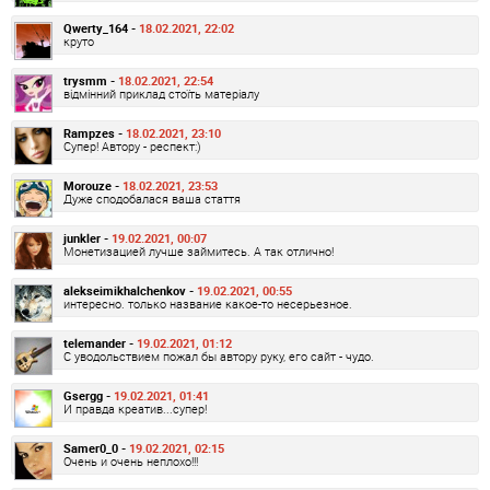
Qwerty_164 -
18.02.2021, 22:02
круто
trysmm -
18.02.2021, 22:54
відмінний приклад стоїть матеріалу
Rampzes -
18.02.2021, 23:10
Супер! Автору - респект:)
Morouze -
18.02.2021, 23:53
Дуже сподобалася ваша стаття
junkler -
19.02.2021, 00:07
Монетизацией лучше займитесь. А так отлично!
alekseimikhalchenkov -
19.02.2021, 00:55
интересно. только название какое-то несерьезное.
telemander -
19.02.2021, 01:12
С уводольствием пожал бы автору руку, его сайт - чудо.
Gsergg -
19.02.2021, 01:41
И правда креатив...супер!
Samer0_0 -
19.02.2021, 02:15
Очень и очень неплохо!!!