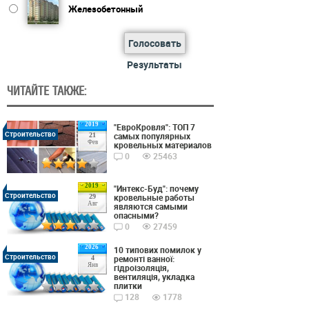
Железобетонный
Голосовать
Результаты
ЧИТАЙТЕ ТАКЖЕ:
2019
"ЕвроКровля": ТОП 7
Строительство
самых популярных
21
Фев
кровельных материалов
0
25463
2019
"Интекс-Буд": почему
Строительство
кровельные работы
29
Авг
являются самыми
опасными?
0
27459
2026
10 типових помилок у
Строительство
ремонті ванної:
4
Янв
гідроізоляція,
вентиляція, укладка
плитки
128
1778