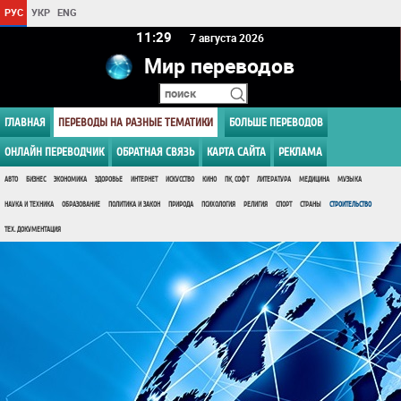
РУС
УКР
ENG
11 29
7 августа 2026
Мир переводов
ГЛАВНАЯ
ПЕРЕВОДЫ НА РАЗНЫЕ ТЕМАТИКИ
БОЛЬШЕ ПЕРЕВОДОВ
ОНЛАЙН ПЕРЕВОДЧИК
ОБРАТНАЯ СВЯЗЬ
КАРТА САЙТА
РЕКЛАМА
АВТО
БИЗНЕС
ЭКОНОМИКА
ЗДОРОВЬЕ
ИНТЕРНЕТ
ИСКУССТВО
КИНО
ПК, СОФТ
ЛИТЕРАТУРА
МЕДИЦИНА
МУЗЫКА
НАУКА И ТЕХНИКА
ОБРАЗОВАНИЕ
ПОЛИТИКА И ЗАКОН
ПРИРОДА
ПСИХОЛОГИЯ
РЕЛИГИЯ
СПОРТ
СТРАНЫ
СТРОИТЕЛЬСТВО
ТЕХ. ДОКУМЕНТАЦИЯ