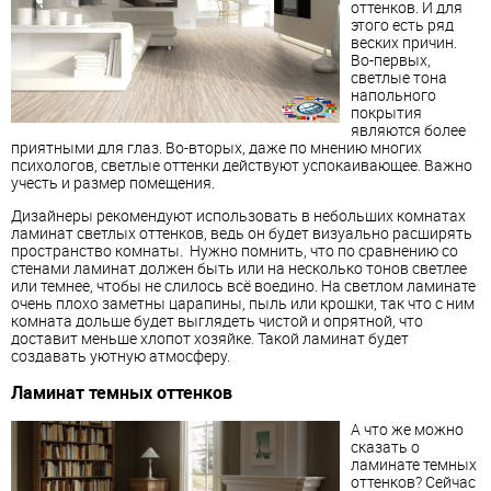
оттенков. И для
этого есть ряд
веских причин.
Во-первых,
светлые тона
напольного
покрытия
являются более
приятными для глаз. Во-вторых, даже по мнению многих
психологов, светлые оттенки действуют успокаивающее. Важно
учесть и размер помещения.
Дизайнеры рекомендуют использовать в небольших комнатах
ламинат
светлых оттенков, ведь он будет визуально расширять
пространство комнаты. Нужно помнить, что по сравнению со
стенами
ламинат
должен быть или на несколько тонов светлее
или темнее, чтобы не слилось всё воедино. На светлом
ламинат
е
очень плохо заметны царапины, пыль или крошки, так что с ним
комната дольше будет выглядеть чистой и опрятной, что
доставит меньше хлопот хозяйке. Такой
ламинат
будет
создавать уютную атмосферу.
Ламинат
темных оттенков
А что же можно
сказать о
ламинат
е темных
оттенков? Сейчас