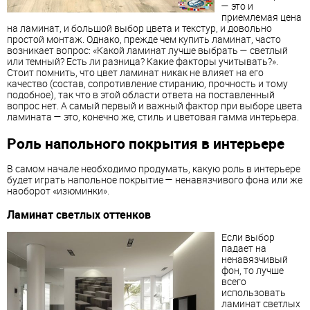
— это и
приемлемая цена
на
ламинат
, и большой выбор цвета и текстур, и довольно
простой монтаж. Однако, прежде чем купить
ламинат
, часто
возникает вопрос: «Какой
ламинат
лучше выбрать — светлый
или темный? Есть ли разница? Какие факторы учитывать?».
Стоит помнить, что цвет
ламинат
никак не влияет на его
качество (состав, сопротивление стиранию, прочность и тому
подобное), так что в этой области ответа на поставленный
вопрос нет. А самый первый и важный фактор при выборе цвета
ламинат
а — это, конечно же, стиль и цветовая гамма интерьера.
Роль напольного покрытия в интерьере
В самом начале необходимо продумать, какую роль в интерьере
будет играть напольное покрытие — ненавязчивого фона или же
наоборот «изюминки».
Ламинат
светлых оттенков
Если выбор
падает на
ненавязчивый
фон, то лучше
всего
использовать
ламинат светлых