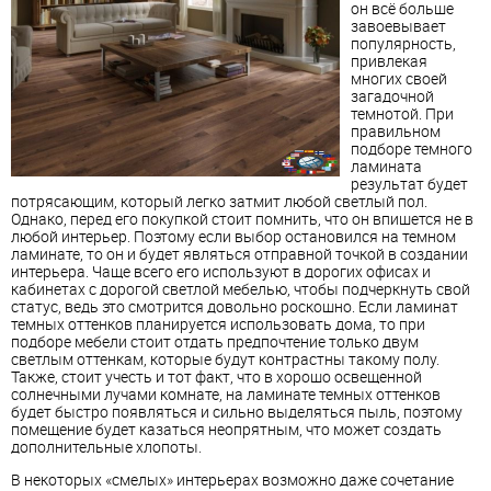
он всё больше
завоевывает
популярность,
привлекая
многих своей
загадочной
темнотой. При
правильном
подборе темного
ламинат
а
результат будет
потрясающим, который легко затмит любой светлый пол.
Однако, перед его покупкой стоит помнить, что он впишется не в
любой интерьер. Поэтому если выбор остановился на темном
ламинат
е, то он и будет являться отправной точкой в создании
интерьера. Чаще всего его используют в дорогих офисах и
кабинетах с дорогой светлой мебелью, чтобы подчеркнуть свой
статус, ведь это смотрится довольно роскошно. Если
ламинат
темных оттенков планируется использовать дома, то при
подборе мебели стоит отдать предпочтение только двум
светлым оттенкам, которые будут контрастны такому полу.
Также, стоит учесть и тот факт, что в хорошо освещенной
солнечными лучами комнате, на
ламинат
е темных оттенков
будет быстро появляться и сильно выделяться пыль, поэтому
помещение будет казаться неопрятным, что может создать
дополнительные хлопоты.
В некоторых «смелых» интерьерах возможно даже сочетание