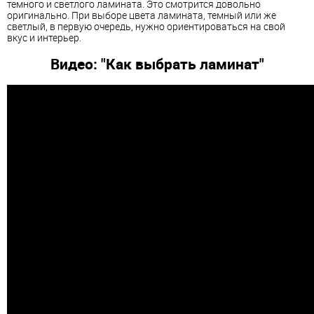
темного и светлого
ламинат
а. Это смотрится довольно
оригинально. При выборе цвета
ламинат
а, темный или же
светлый, в первую очередь, нужно ориентироваться на свой
вкус и интерьер.
Видео: "Как выбрать
ламинат
"