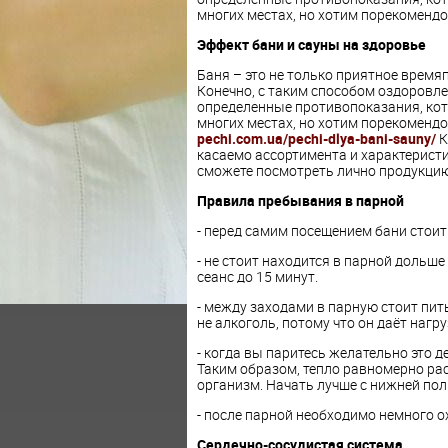
многих местах, но хотим порекоменд
Эффект бани и сауны на здоровье
Баня – это не только приятное время
Конечно, с таким способом оздоровл
определенные противопоказания, кот
многих местах, но хотим порекоменд
pechi.com.ua/pechi-dlya-bani-sauny/
К
касаемо ассортимента и характеристи
сможете посмотреть лично продукцию
Правила пребывания в парной
- перед самим посещением бани стоит
- не стоит находится в парной дольше
сеанс до 15 минут.
- между заходами в парную стоит пить
не алкоголь, потому что он даёт нагру
- когда вы паритесь желательно это д
Таким образом, тепло равномерно рас
организм. Начать лучше с нижней пол
- после парной необходимо немного ох
Сердечно-сосудистая система