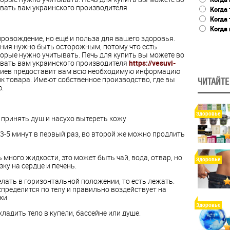
овать вам украинского производителя
Когда 
Когда
Когда 
провождение, но ещё и польза для вашего здоровья.
ения нужно быть осторожным, потому что есть
орые нужно учитывать. Печь для купить вы можете во
овать вам украинского производителя
https://vesuvi-
иев предоставит вам всю необходимую информацию
к товара. Имеют собственное производство, где вы
ЧИТАЙТЕ
.
Здоровье
 принять душ и насухо вытереть кожу
 3-5 минут в первый раз, во второй же можно продлить
 много жидкости, это может быть чай, вода, отвар, но
Здоровье
зку на сердце и печень.
елать в горизонтальной положении, то есть лежать.
пределится по телу и правильно воздействует на
ки.
Здоровье
ладить тело в купели, бассейне или душе.