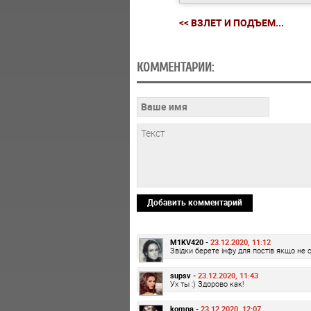
<< ВЗЛЕТ И ПОДЪЕМ...
КОММЕНТАРИИ:
Добавить комментарий
M1KV420 -
23.12.2020, 11:12
Звідки берете інфу для постів якщо не 
supsv -
23.12.2020, 11:43
Ух ты :) Здорово как!
komna -
23.12.2020, 12:07