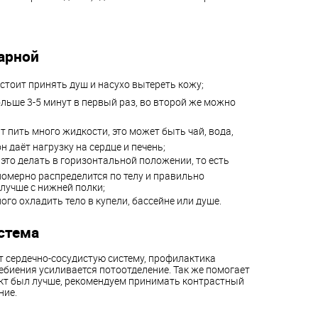
арной
стоит принять душ и насухо вытереть кожу;
ольше 3-5 минут в первый раз, во второй же можно
 пить много жидкости, это может быть чай, вода,
он даёт нагрузку на сердце и печень;
это делать в горизонтальной положении, то есть
номерно распределится по телу и правильно
 лучше с нижней полки;
го охладить тело в купели, бассейне или душе.
стема
 сердечно-сосудистую систему, профилактика
биения усиливается потоотделение. Так же помогает
кт был лучше, рекомендуем принимать контрастный
ние.