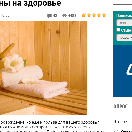
ны на здоровье
, 10:55
Подписка
43
4488
Отмен
ОПРОС
Что для в
провождение, но ещё и польза для вашего здоровья.
ения нужно быть осторожным, потому что есть
орые нужно учитывать. Печь для купить вы можете во
Когда 