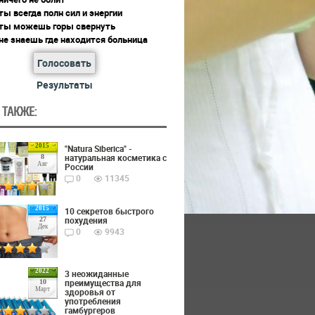
ты всегда полн сил и энергии
 ты можешь горы свернуть
не знаешь где находится больница
Голосовать
Результаты
 ТАКЖЕ:
2015
"Natura Siberica" -
натуральная косметика с
8
Авг
России
0
11345
2015
10 секретов быстрого
похудения
27
Дек
0
9943
2022
3 неожиданные
преимущества для
10
Март
здоровья от
употребления
гамбургеров