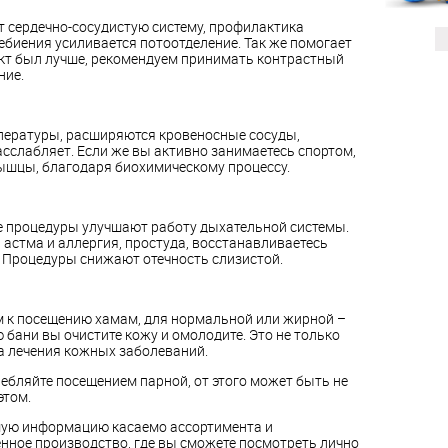
 сердечно-сосудистую систему, профилактика
биения усиливается потоотделение. Так же помогает
кт был лучше, рекомендуем принимать контрастный
ние.
пературы, расширяются кровеносные сосуды,
сслабляет. Если же вы активно занимаетесь спортом,
мышцы, благодаря биохимическому процессу.
кие процедуры улучшают работу дыхательной системы.
т, астма и аллергия, простуда, восстанавливаетесь
. Процедуры снижают отечность слизистой.
ем к посещению хамам, для нормальной или жирной –
 бани вы очистите кожу и омолодите. Это не только
а лечения кожных заболеваний.
требляйте посещением парной, от этого может быть не
этом.
мую информацию касаемо ассортимента и
нное производство, где вы сможете посмотреть лично