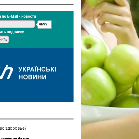
 по E-Mail - новости
4699
ить подписку
ас здоровье?
ничего не болит