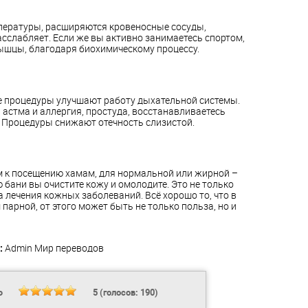
пературы, расширяются кровеносные сосуды,
сслабляет. Если же вы активно занимаетесь спортом,
мышцы, благодаря биохимическому процессу.
кие процедуры улучшают работу дыхательной системы.
т, астма и аллергия, простуда, восстанавливаетесь
. Процедуры снижают отечность слизистой.
ем к посещению хамам, для нормальной или жирной –
 бани вы очистите кожу и омолодите. Это не только
 лечения кожных заболеваний. Всё хорошо то, что в
парной, от этого может быть не только польза, но и
:
Admin
Мир переводов
Ь
5
(голосов:
190
)