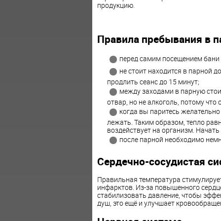
продукцию.
Правила пребывания в п
перед самим посещением бани 
не стоит находится в парной д
продлить сеанс до 15 минут;
между заходами в парную стоит
отвар, но не алкоголь, потому что 
когда вы паритесь желательно 
лежать. Таким образом, тепло рав
воздействует на организм. Начать
после парной необходимо немно
Сердечно-сосудистая си
Правильная температура стимулирует
инфарктов. Из-за повышенного сердце
стабилизовать давление, чтобы эффе
душ, это ещё и улучшает кровообраще