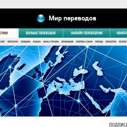
Мир переводов
АТИКИ
БОЛЬШЕ ПЕРЕВОДОВ
ОНЛАЙН ПЕРЕВОДЧИК
ОБРАТ
 СОФТ
ЛИТЕРАТУРА
МЕДИЦИНА
МУЗЫКА
НАУКА И ТЕХНИКА
ОБРАЗОВАНИЕ
ПОЛИТИКА И ЗАКОН
ПРИРОДА
ПСИХОЛОГИЯ
РЕЛИГИЯ
ПОДПИСА