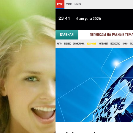
РУС
УКР
ENG
23:41
6 августа 2026
ГЛАВНАЯ
ПЕРЕВОДЫ НА РАЗНЫЕ ТЕМ
АВТО
БИЗНЕС
ЭКОНОМИКА
ЗДОРОВЬЕ
ИНТЕРНЕТ
ИСКУССТВО
КИНО
ПК,