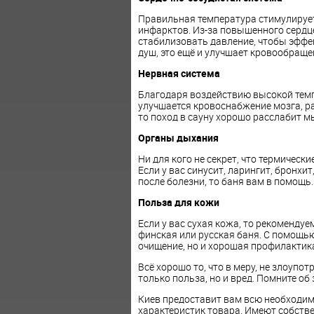
Правильная температура стимулирует
инфарктов. Из-за повышенного сердце
стабилизовать давление, чтобы эффе
душ, это ещё и улучшает кровообраще
Нервная система
Благодаря воздействию высокой тем
улучшается кровоснабжение мозга, ра
то поход в сауну хорошо расслабит 
Органы дыхания
Ни для кого не секрет, что термичес
Если у вас синусит, ларингит, бронхи
после болезни, то баня вам в помощь
Польза для кожи
Если у вас сухая кожа, то рекоменду
финская или русская баня. С помощью
очищение, но и хорошая профилактик
Всё хорошо то, что в меру, не злоупо
только польза, но и вред. Помните об 
Киев предоставит вам всю необходи
характеристик товара. Имеют собстве