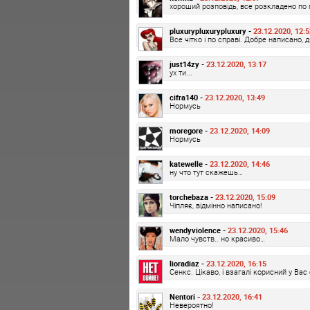
хороший розповідь, все розкладено по 
pluxurypluxurypluxury -
23.12.2020, 12:5
Все чітко і по справі. Добре написано, 
just14zy -
23.12.2020, 13:17
ух ти...
cifra140 -
23.12.2020, 13:49
Нормусь
moregore -
23.12.2020, 14:09
Нормусь
katewelle -
23.12.2020, 14:46
ну что тут скажешь…
torchebaza -
23.12.2020, 15:09
Чіпляє, відмінно написано!
wendyviolence -
23.12.2020, 15:46
Мало чувств.. но красиво…
lioradiaz -
23.12.2020, 16:15
Сенкс. Цікаво, і взагалі корисний у Вас
Nentori -
23.12.2020, 16:41
Невероятно!