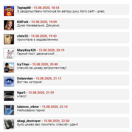
Taptap88 -
15.08.2020, 18:54
З уводольствіем потиснув би автору руку, його сайт - диво.
KillFork -
15.08.2020, 19:09
Дуже пізнавально. Дякуємо.
chits55 -
15.08.2020, 19:43
прочитала з задоволенням
MaryKey420 -
15.08.2020, 20:19
Гарний пост, двозначний ...
IcyTitan -
15.08.2020, 20:40
спасибі за цікаву ретроспективу!
Dolanrolan -
15.08.2020, 21:11
Вот так история!
Ilgur5 -
15.08.2020, 21:59
класс!
lubimov_viktor -
15.08.2020, 22:14
Неймовірно гарно!
akagi_destroyer -
15.08.2020, 22:50
було цікаво вас почитати, спасибі і удачі!