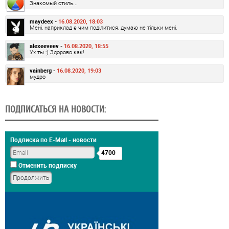
Знакомый стиль...
maydeex -
16.08.2020, 18:03
Мені, наприклад є чим поділитися, думаю не тільки мені.
alexeeveev -
16.08.2020, 18:55
Ух ты :) Здорово как!
vainberg -
16.08.2020, 19:03
мудро
ПОДПИСАТЬСЯ НА НОВОСТИ:
Подписка по E-Mail - новости
4700
Отменить подписку