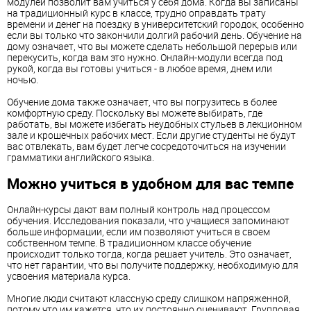
модулей позволит вам учиться у себя дома. Когда вы записаны
на традиционный курс в классе, трудно оправдать трату
времени и денег на поездку в университетский городок, особенно
если вы только что закончили долгий рабочий день. Обучение на
дому означает, что вы можете сделать небольшой перерыв или
перекусить, когда вам это нужно. Онлайн-модули всегда под
рукой, когда вы готовы учиться - в любое время, днем или
ночью.
Обучение дома также означает, что вы погрузитесь в более
комфортную среду. Поскольку вы можете выбирать, где
работать, вы можете избегать неудобных стульев в лекционном
зале и крошечных рабочих мест. Если другие студенты не будут
вас отвлекать, вам будет легче сосредоточиться на изучении
грамматики английского языка.
Можно учиться в удобном для вас темпе
Онлайн-курсы дают вам полный контроль над процессом
обучения. Исследования показали, что учащиеся запоминают
больше информации, если им позволяют учиться в своем
собственном темпе. В традиционном классе обучение
происходит только тогда, когда решает учитель. Это означает,
что нет гарантии, что вы получите поддержку, необходимую для
усвоения материала курса.
Многие люди считают классную среду слишком напряженной,
потому что им кажется, что их постоянно оценивают. Групповая