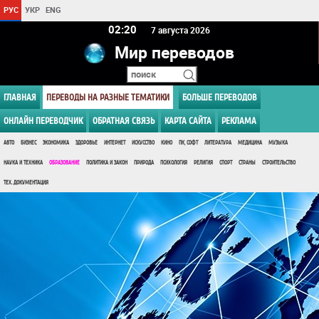
РУС
УКР
ENG
02 20
7 августа 2026
Мир переводов
ГЛАВНАЯ
ПЕРЕВОДЫ НА РАЗНЫЕ ТЕМАТИКИ
БОЛЬШЕ ПЕРЕВОДОВ
ОНЛАЙН ПЕРЕВОДЧИК
ОБРАТНАЯ СВЯЗЬ
КАРТА САЙТА
РЕКЛАМА
АВТО
БИЗНЕС
ЭКОНОМИКА
ЗДОРОВЬЕ
ИНТЕРНЕТ
ИСКУССТВО
КИНО
ПК, СОФТ
ЛИТЕРАТУРА
МЕДИЦИНА
МУЗЫКА
НАУКА И ТЕХНИКА
ОБРАЗОВАНИЕ
ПОЛИТИКА И ЗАКОН
ПРИРОДА
ПСИХОЛОГИЯ
РЕЛИГИЯ
СПОРТ
СТРАНЫ
СТРОИТЕЛЬСТВО
ТЕХ. ДОКУМЕНТАЦИЯ