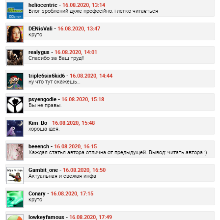
heliocentric -
16.08.2020, 13:14
Блог зроблений дуже професійно, і легко читається
DENisVali -
16.08.2020, 13:47
круто
realygus -
16.08.2020, 14:01
Спасибо за Ваш труд!!
triple6six6kid6 -
16.08.2020, 14:44
ну что тут скажешь…
psyengodie -
16.08.2020, 15:18
Вы не правы.
Kim_Bo -
16.08.2020, 15:48
хороша ідея.
beeench -
16.08.2020, 16:15
Каждая статья автора отлична от предыдущей. Вывод: читать автора :)
Gambit_one -
16.08.2020, 16:50
Актуальная и свежая инфа
Conary -
16.08.2020, 17:15
круто
lowkeyfamous -
16.08.2020, 17:49