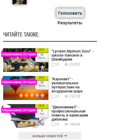
Голосовать
Результаты
ЧИТАЙТЕ ТАКЖЕ:
2015
"Lyceum Alpinum Zuoz" -
Образование, История
школа-пансион в
19
Июль
Швейцарии
0
23203
2015
"Аэронавт" -
Образование, История
увлекательное
20
Июль
путешествие на
воздушном шаре
0
22218
2015
"Дипломник5" -
Образование, История
профессиональная
8
Авг
помочь в написании
диплома
0
70694
БОЛЬШЕ НОВОСТЕЙ