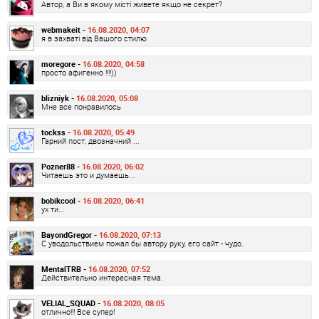
Автор, а Ви в якому місті живете якщо не секрет?
webmakeit -
16.08.2020, 04:07
я в захваті від Вашого стилю
moregore -
16.08.2020, 04:58
просто афигенно !!!!))
blizniyk -
16.08.2020, 05:08
Мне все понравилось
tockss -
16.08.2020, 05:49
Гарний пост, двозначний ...
Pozner88 -
16.08.2020, 06:02
Читаешь это и думаешь...
bobikcool -
16.08.2020, 06:41
ух ти...
BayondGregor -
16.08.2020, 07:13
С уводольствием пожал бы автору руку, его сайт - чудо.
MentalTRB -
16.08.2020, 07:52
Действительно интересная тема.
VELIAL_SQUAD -
16.08.2020, 08:05
отлично!!! Все супер!