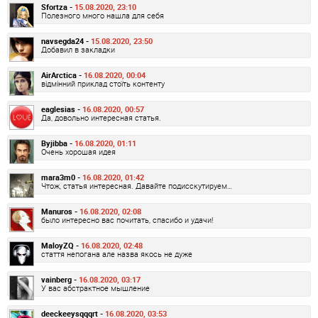
Sfortza -
15.08.2020, 23:10
Полезного много нашла для себя
navsegda24 -
15.08.2020, 23:50
Добавил в закладки
AirArctica -
16.08.2020, 00:04
відмінний приклад стоїть контенту
eaglesias -
16.08.2020, 00:57
Да, довольно интересная статья.
Byjibba -
16.08.2020, 01:11
Очень хорошая идея
mara3m0 -
16.08.2020, 01:42
Чтож, статья интересная. Давайте подисскутируем…
Manuros -
16.08.2020, 02:08
было интересно вас почитать, спасибо и удачи!
MaloyZQ -
16.08.2020, 02:48
стаття непогана але назва якось не дуже
vainberg -
16.08.2020, 03:17
У вас абстрактное мышление
deeckeeysqqqrt -
16.08.2020, 03:53