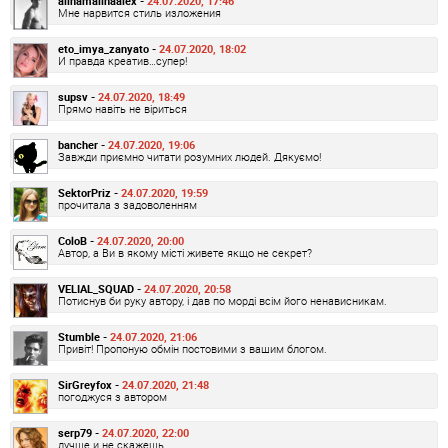
alinamalinaalex -
24.07.2020, 17:46
Мне нарвится стиль изложения
eto_imya_zanyato -
24.07.2020, 18:02
И правда креатив…супер!
supsv -
24.07.2020, 18:49
Прямо навіть не віриться
bancher -
24.07.2020, 19:06
Завжди приємно читати розумних людей. Дякуємо!
SektorPriz -
24.07.2020, 19:59
прочитала з задоволенням
ColoB -
24.07.2020, 20:00
Автор, а Ви в якому місті живете якщо не секрет?
VELIAL_SQUAD -
24.07.2020, 20:58
Потиснув би руку автору, і дав по морді всім його ненависникам.
Stumble -
24.07.2020, 21:06
Привіт! Пропоную обмін постовими з вашим блогом.
SirGreyfox -
24.07.2020, 21:48
погоджуся з автором
serp79 -
24.07.2020, 22:00
лучше и не скажешь