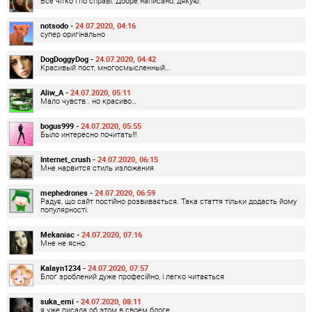
Все чітко і по справі. Добре написано, дякую.
notsodo -
24.07.2020, 04:16
супер оригінально
DogDoggyDog -
24.07.2020, 04:42
Красивый пост, многосмысленный…
Aliw_A -
24.07.2020, 05:11
Мало чувств.. но красиво…
bogus999 -
24.07.2020, 05:55
Было интересно почитать!!!
Internet_crush -
24.07.2020, 06:15
Мне нарвится стиль изложения
mephedrones -
24.07.2020, 06:59
Радує, що сайт постійно розвивається. Така стаття тільки додасть йому
популярності.
Mekaniac -
24.07.2020, 07:16
Мне не ясно.
Kalayn1234 -
24.07.2020, 07:57
Блог зроблений дуже професійно, і легко читається
suka_emi -
24.07.2020, 08:11
я уже писала об этом в своем блоге