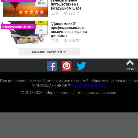
Июль
путешествие на
воздушном шаре
0
22217
2015
"Дипломник5" -
Образование, История
профессиональная
8
Авг
помочь в написании
диплома
0
70672
БОЛЬШЕ НОВОСТЕЙ
ВВЕРХ
При копировании статей (целиком или их частей) обязательно размещение
гиперссылки на сайт
worldtranslation.org
.
©
2011-2026
"Мир переводов". Все права защищены.