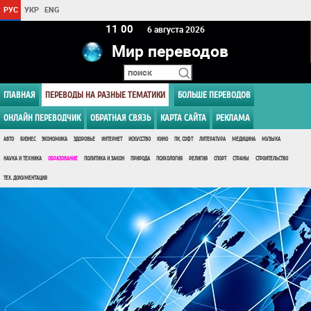
РУС
УКР
ENG
11:00
6 августа 2026
Мир переводов
ГЛАВНАЯ
ПЕРЕВОДЫ НА РАЗНЫЕ ТЕМАТИКИ
БОЛЬШЕ ПЕРЕВОДОВ
ОНЛАЙН ПЕРЕВОДЧИК
ОБРАТНАЯ СВЯЗЬ
КАРТА САЙТА
РЕКЛАМА
АВТО
БИЗНЕС
ЭКОНОМИКА
ЗДОРОВЬЕ
ИНТЕРНЕТ
ИСКУССТВО
КИНО
ПК, СОФТ
ЛИТЕРАТУРА
МЕДИЦИНА
МУЗЫКА
НАУКА И ТЕХНИКА
ОБРАЗОВАНИЕ
ПОЛИТИКА И ЗАКОН
ПРИРОДА
ПСИХОЛОГИЯ
РЕЛИГИЯ
СПОРТ
СТРАНЫ
СТРОИТЕЛЬСТВО
ТЕХ. ДОКУМЕНТАЦИЯ