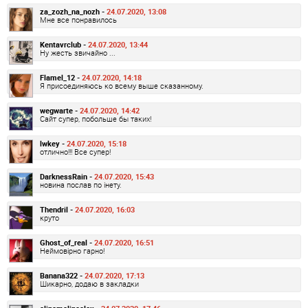
za_zozh_na_nozh -
24.07.2020, 13:08
Мне все понравилось
Kentavrclub -
24.07.2020, 13:44
Ну жесть звичайно ...
Flamel_12 -
24.07.2020, 14:18
Я присоединяюсь ко всему выше сказанному.
wegwarte -
24.07.2020, 14:42
Сайт супер, побольше бы таких!
lwkey -
24.07.2020, 15:18
отлично!!! Все супер!
DarknessRain -
24.07.2020, 15:43
новина послав по інету.
Thendril -
24.07.2020, 16:03
круто
Ghost_of_real -
24.07.2020, 16:51
Неймовірно гарно!
Banana322 -
24.07.2020, 17:13
Шикарно, додаю в закладки