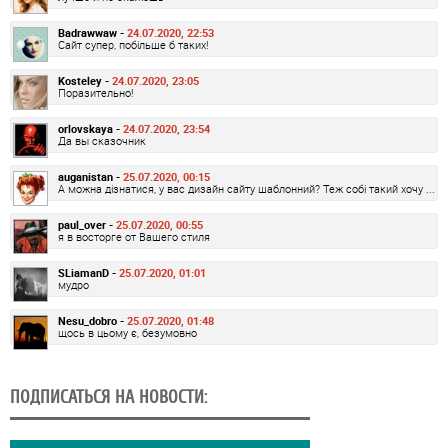
Badrawwaw -
24.07.2020, 22:53
Сайт супер, побільше б таких!
Kosteley -
24.07.2020, 23:05
Поразительно!
orlovskaya -
24.07.2020, 23:54
Да вы сказочник
auganistan -
25.07.2020, 00:15
А можна дізнатися, у вас дизайн сайту шаблонний? Теж собі такий хочу ...
paul_over -
25.07.2020, 00:55
я в восторге от Вашего стиля
SLiamanD -
25.07.2020, 01:01
мудро
Nesu_dobro -
25.07.2020, 01:48
щось в цьому є, безумовно
ПОДПИСАТЬСЯ НА НОВОСТИ: