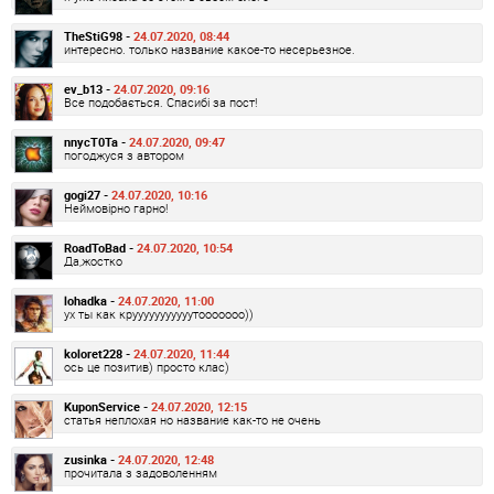
TheStiG98 -
24.07.2020, 08:44
интересно. только название какое-то несерьезное.
ev_b13 -
24.07.2020, 09:16
Все подобається. Спасибі за пост!
nnycT0Ta -
24.07.2020, 09:47
погоджуся з автором
gogi27 -
24.07.2020, 10:16
Неймовірно гарно!
RoadToBad -
24.07.2020, 10:54
Да,жостко
lohadka -
24.07.2020, 11:00
ух ты как крууууууууууутооооооо))
koloret228 -
24.07.2020, 11:44
ось це позитив) просто клас)
KuponService -
24.07.2020, 12:15
статья неплохая но название как-то не очень
zusinka -
24.07.2020, 12:48
прочитала з задоволенням