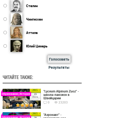
Сталин
Чингисхан
Аттила
Юлий Цезарь
Голосовать
Результаты
ЧИТАЙТЕ ТАКЖЕ:
2015
"Lyceum Alpinum Zuoz" -
Образование, История
школа-пансион в
19
Июль
Швейцарии
0
23203
2015
"Аэронавт" -
Образование, История
увлекательное
20