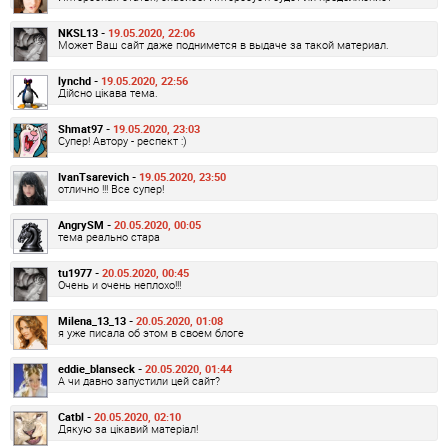
NKSL13 -
19.05.2020, 22:06
Может Ваш сайт даже поднимется в выдаче за такой материал.
lynchd -
19.05.2020, 22:56
Дійсно цікава тема.
Shmat97 -
19.05.2020, 23:03
Супер! Автору - респект :)
IvanTsarevich -
19.05.2020, 23:50
отлично !!! Все супер!
AngrySM -
20.05.2020, 00:05
тема реально стара
tu1977 -
20.05.2020, 00:45
Очень и очень неплохо!!!
Milena_13_13 -
20.05.2020, 01:08
я уже писала об этом в своем блоге
eddie_blanseck -
20.05.2020, 01:44
А чи давно запустили цей сайт?
Catbl -
20.05.2020, 02:10
Дякую за цікавий матеріал!