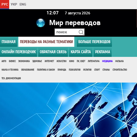
РУС
УКР
ENG
12:07
7 августа 2026
Мир переводов
ГЛАВНАЯ
ПЕРЕВОДЫ НА РАЗНЫЕ ТЕМАТИКИ
БОЛЬШЕ ПЕРЕВОДОВ
ОНЛАЙН ПЕРЕВОДЧИК
ОБРАТНАЯ СВЯЗЬ
КАРТА САЙТА
РЕКЛАМА
АВТО
БИЗНЕС
ЭКОНОМИКА
ЗДОРОВЬЕ
ИНТЕРНЕТ
ИСКУССТВО
КИНО
ПК, СОФТ
ЛИТЕРАТУРА
МЕДИЦИНА
МУЗЫКА
НАУКА И ТЕХНИКА
ОБРАЗОВАНИЕ
ПОЛИТИКА И ЗАКОН
ПРИРОДА
ПСИХОЛОГИЯ
РЕЛИГИЯ
СПОРТ
СТРАНЫ
СТРОИТЕЛЬСТВО
ТЕХ. ДОКУМЕНТАЦИЯ