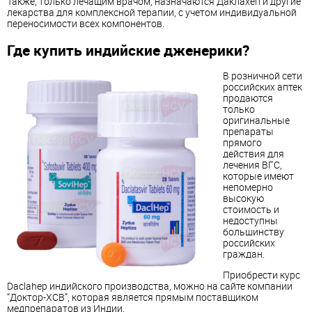
Также, только лечащим врачом, назначаются Даклахеп и другие
лекарства для комплексной терапии, с учетом индивидуальной
переносимости всех компонентов.
Где купить индийские дженерики?
В розничной сети
российских аптек
продаются
только
оригинальные
препараты
прямого
действия для
лечения ВГС,
которые имеют
непомерно
высокую
стоимость и
недоступны
большинству
российских
граждан.
Приобрести курс
Daclahep индийского производства, можно на сайте компании
“Доктор-ХСВ”, которая является прямым поставщиком
медпрепаратов из Индии.