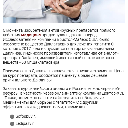
С момента изобретения антивирусных препаратов прямого
действия
медицина
продвинулась далеко вперед.
Исследователями компании Бристол-Майерс США, было
изобретено вещество Даклатасвир для лечения гепатита С,
которое с 2017 года выпускается под торговым названием
Даклинза. Индийские производители изготавливают аналог -
препарат Daclahep, имеющий идентичный состав активных
веществ - 60 мг Даклатасвира.
Преимущество Даклахеп заключается в низкой стоимости. Цена
за курс препарата, обойдется пациенту в разы дешевле
оригинального-Даклинзы.
Заказать курс индийского аналога в России, можно через веб-
ресурсы, в частности через онлайн-аптеку компании Доктор-ХСВ
. Также, возможно на этом сайте купить необходимые
медикаменты для борьбы с гепатитом С с другими
эффективными медвеществами, такими как:
Sofosbuvir;
Ledipasvir;