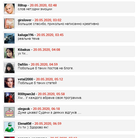
R8top -
20.05.2020, 02:48
слов нет,одни эмоции
girslover -
20.05.2020, 03:02
Большое спасибо, прикольно написанно креативно
kaluga196 -
20.05.2020, 03:45
реальна тема
Kibakus -
20.05.2020, 04:08
ух ти...
Dafilin -
20.05.2020, 04:59
Побольше б таких постов на блоге.
vetal2000 -
20.05.2020, 05:12
Побільше б таких статей
R00tpwn3d -
20.05.2020, 05:58
Хм… У каждого абрама своя программа.
olegsok -
20.05.2020, 06:18
Дуже цікаво! Судячи з деяких відгуків ....
ElenaKM -
20.05.2020, 06:59
Ух ти :) Здорово як!