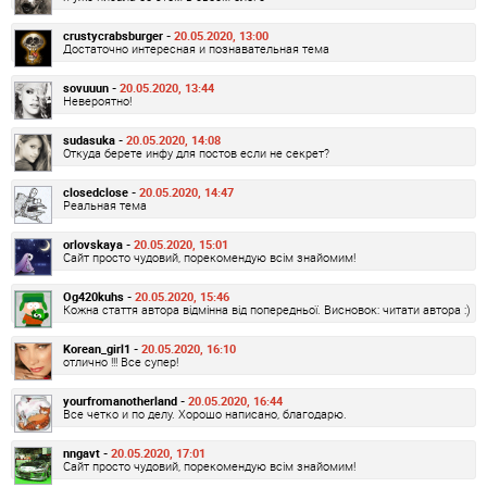
crustycrabsburger -
20.05.2020, 13:00
Достаточно интересная и познавательная тема
sovuuun -
20.05.2020, 13:44
Невероятно!
sudasuka -
20.05.2020, 14:08
Откуда берете инфу для постов если не секрет?
closedclose -
20.05.2020, 14:47
Реальная тема
orlovskaya -
20.05.2020, 15:01
Сайт просто чудовий, порекомендую всім знайомим!
Og420kuhs -
20.05.2020, 15:46
Кожна стаття автора відмінна від попередньої. Висновок: читати автора :)
Korean_girl1 -
20.05.2020, 16:10
отлично !!! Все супер!
yourfromanotherland -
20.05.2020, 16:44
Все четко и по делу. Хорошо написано, благодарю.
nngavt -
20.05.2020, 17:01
Сайт просто чудовий, порекомендую всім знайомим!