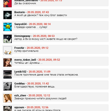
noname_username -
20.05.2020, 07:13
Да вы сказочник
Bootorin -
20.05.2020, 07:43
А який це движок? теж хочу блог завести
Sanyo654 -
20.05.2020, 08:14
І правда креатив ... супер!
Hemingaway -
20.05.2020, 08:53
Автор, а Ви в якому місті живете якщо не секрет?
FrostAir -
20.05.2020, 09:12
супер оригинально
merry_tinker_bell -
20.05.2020, 09:52
Читаєш це і думаєш ...
Lyntik102 -
20.05.2020, 11:09
После прочтения даже мне тема стала интересна.
GenMax -
20.05.2020, 11:42
Благодарствую, полезная вещь.
ezh_zhee -
20.05.2020, 12:12
Завжди приємно читати розумних людей
opyoum -
20.05.2020, 12:56
я уже писала об этом в своем блоге