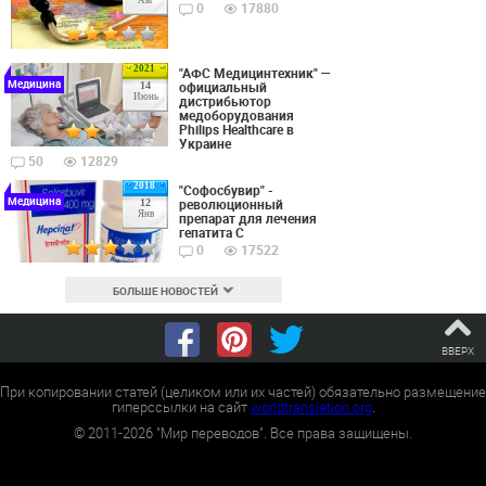
Авг
0
17880
2021
"АФС Медицинтехник" —
Медицина
официальный
14
Июнь
дистрибьютор
медоборудования
Philips Healthcare в
Украине
50
12829
2018
"Софосбувир" -
Медицина
революционный
12
Янв
препарат для лечения
гепатита С
0
17522
БОЛЬШЕ НОВОСТЕЙ
ВВЕРХ
При копировании статей (целиком или их частей) обязательно размещение
гиперссылки на сайт
worldtranslation.org
.
©
2011-2026
"Мир переводов". Все права защищены.