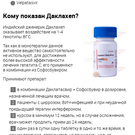
Velpatasvir.
Кому показан Даклахеп?
Индийский дженерик Даклахеп
оказывает воздействие на 1-4
генотипы ВГС.
Так как в монотерапии данное
активное вещество самостоятельно
не используют, для достижения
более высокой эффективности
лечения гепатита С, его применяют
в комбинации из Софосбувиром.
Принимают препарат:
в комбинации Даклатасвир + Софосбувир в дозировке,
назначенной лечащим врачом;
пациенты с циррозом, ВИЧ-инфекцией и при неудачной
предыдущей терапии интерфероном;
курсом в минимум 12 недель, но в случае осложнения,
врач может продлить прием до 24 недель;
один раз в сутки одну таблетку в одно и то же время, в
случае пропуска, дополнительно принимать нельзя.