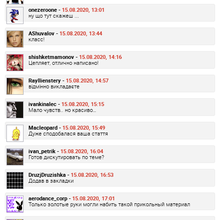
onezeroone -
15.08.2020, 13:01
ну що тут скажеш ...
AShuvalov -
15.08.2020, 13:44
класс!
shishketmamonov -
15.08.2020, 14:16
Цепляет, отлично написано!
Rayllienstery -
15.08.2020, 14:57
відмінно викладаєте
ivankinalec -
15.08.2020, 15:15
Мало чувств.. но красиво…
Macleopard -
15.08.2020, 15:49
Дуже сподобалася ваша стаття
ivan_petrik -
15.08.2020, 16:04
Готов дискутировать по теме?
DruzjDruzishka -
15.08.2020, 16:53
Додав в закладки
aerodance_corp -
15.08.2020, 17:01
Только золотые руки могли набить такой прикольный материал