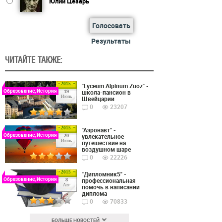
Юлий Цезарь
Голосовать
Результаты
ЧИТАЙТЕ ТАКЖЕ:
2015
"Lyceum Alpinum Zuoz" -
Образование, История
школа-пансион в
19
Июль
Швейцарии
0
23207
2015
"Аэронавт" -
Образование, История
увлекательное
20
Июль
путешествие на
воздушном шаре
0
22226
2015
"Дипломник5" -
Образование, История
профессиональная
8
Авг
помочь в написании
диплома
0
70833
БОЛЬШЕ НОВОСТЕЙ