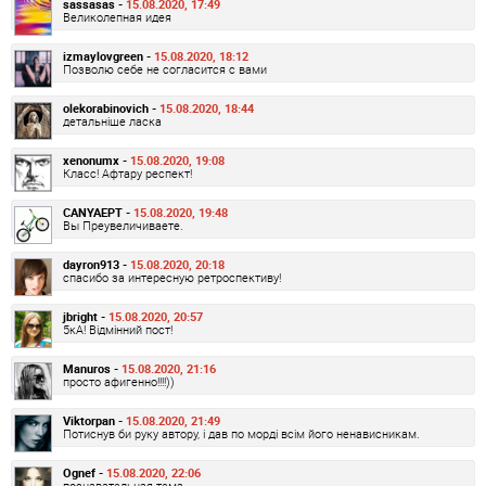
sassasas -
15.08.2020, 17:49
Великолепная идея
izmaylovgreen -
15.08.2020, 18:12
Позволю себе не согласится с вами
olekorabinovich -
15.08.2020, 18:44
детальніше ласка
xenonumx -
15.08.2020, 19:08
Класс! Афтару респект!
CANYAEPT -
15.08.2020, 19:48
Вы Преувеличиваете.
dayron913 -
15.08.2020, 20:18
спасибо за интересную ретроспективу!
jbright -
15.08.2020, 20:57
5кА! Відмінний пост!
Manuros -
15.08.2020, 21:16
просто афигенно!!!!))
Viktorpan -
15.08.2020, 21:49
Потиснув би руку автору, і дав по морді всім його ненависникам.
Ognef -
15.08.2020, 22:06
познавательная тема