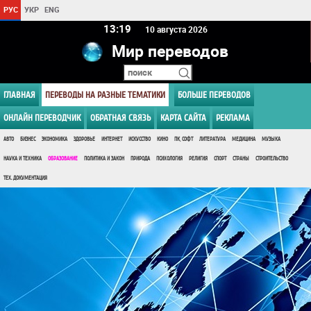
РУС
УКР
ENG
13 19
10 августа 2026
Мир переводов
ГЛАВНАЯ
ПЕРЕВОДЫ НА РАЗНЫЕ ТЕМАТИКИ
БОЛЬШЕ ПЕРЕВОДОВ
ОНЛАЙН ПЕРЕВОДЧИК
ОБРАТНАЯ СВЯЗЬ
КАРТА САЙТА
РЕКЛАМА
АВТО
БИЗНЕС
ЭКОНОМИКА
ЗДОРОВЬЕ
ИНТЕРНЕТ
ИСКУССТВО
КИНО
ПК, СОФТ
ЛИТЕРАТУРА
МЕДИЦИНА
МУЗЫКА
НАУКА И ТЕХНИКА
ОБРАЗОВАНИЕ
ПОЛИТИКА И ЗАКОН
ПРИРОДА
ПСИХОЛОГИЯ
РЕЛИГИЯ
СПОРТ
СТРАНЫ
СТРОИТЕЛЬСТВО
ТЕХ. ДОКУМЕНТАЦИЯ