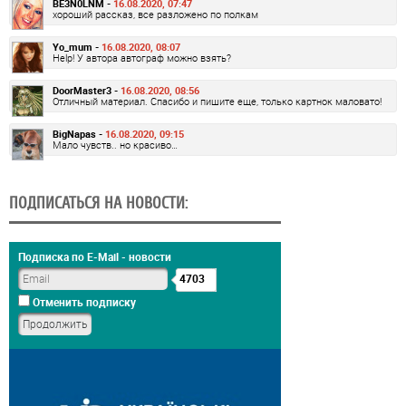
BE3N0LNM -
16.08.2020, 07:47
хороший рассказ, все разложено по полкам
Yo_mum -
16.08.2020, 08:07
Help! У автора автограф можно взять?
DoorMaster3 -
16.08.2020, 08:56
Отличный материал. Спасибо и пишите еще, только картнок маловато!
BigNapas -
16.08.2020, 09:15
Мало чувств.. но красиво…
ПОДПИСАТЬСЯ НА НОВОСТИ:
Подписка по E-Mail - новости
4703
Отменить подписку