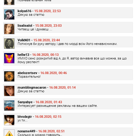
kolya616 -
15.08.2020, 22:53
Дякую за статтю
lisalisalol -
15.08.2020, 23:03
Читаєш це і думаєш ...
VolkN01 -
15.08.2020, 23:44
Потиснув би руку автору, і дав по морді всім його ненависникам.
hellw13 -
16.08.2020, 00:13
ИМХО сенс розкритий від А, до Я, автор вичавив все що можна, за що
йому респект!
abelozertsev -
16.08.2020, 00:46
Поразительно!
mumblingmacaron -
16.08.2020, 01:14
Дякую за статтю
Sanyabye -
16.08.2020, 01:43
Интересует размещение рекламы на вашем сайте.
blvsdxgtr -
16.08.2020, 02:15
ух ти...
noname449 -
16.08.2020, 02:51
Сколько ж можно говорить…