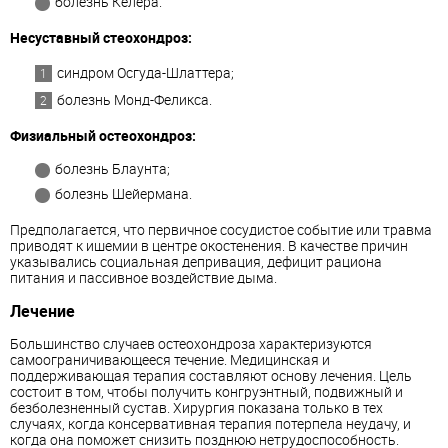
болезнь Келера.
Несуставный стеохондроз:
синдром Осгуда-Шлаттера;
болезнь Монд-Феликса.
Физиальный остеохондроз:
болезнь Блаунта;
болезнь Шейермана.
Предполагается, что первичное сосудистое событие или травма
приводят к ишемии в центре окостенения. В качестве причин
указывались социальная депривация, дефицит рациона
питания и пассивное воздействие дыма.
Лечение
Большинство случаев остеохондроза характеризуются
самоограничивающееся течение. Медицинская и
поддерживающая терапия составляют основу лечения. Цель
состоит в том, чтобы получить конгруэнтный, подвижный и
безболезненный сустав. Хирургия показана только в тех
случаях, когда консервативная терапия потерпела неудачу, и
когда она поможет снизить позднюю нетрудоспособность.