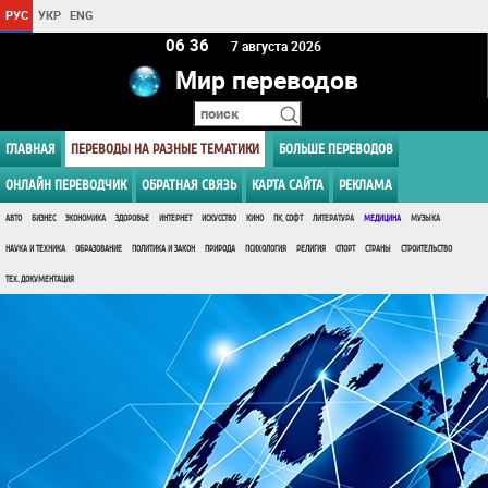
РУС
УКР
ENG
06:36
7 августа 2026
Мир переводов
ГЛАВНАЯ
ПЕРЕВОДЫ НА РАЗНЫЕ ТЕМАТИКИ
БОЛЬШЕ ПЕРЕВОДОВ
ОНЛАЙН ПЕРЕВОДЧИК
ОБРАТНАЯ СВЯЗЬ
КАРТА САЙТА
РЕКЛАМА
АВТО
БИЗНЕС
ЭКОНОМИКА
ЗДОРОВЬЕ
ИНТЕРНЕТ
ИСКУССТВО
КИНО
ПК, СОФТ
ЛИТЕРАТУРА
МЕДИЦИНА
МУЗЫКА
НАУКА И ТЕХНИКА
ОБРАЗОВАНИЕ
ПОЛИТИКА И ЗАКОН
ПРИРОДА
ПСИХОЛОГИЯ
РЕЛИГИЯ
СПОРТ
СТРАНЫ
СТРОИТЕЛЬСТВО
ТЕХ. ДОКУМЕНТАЦИЯ