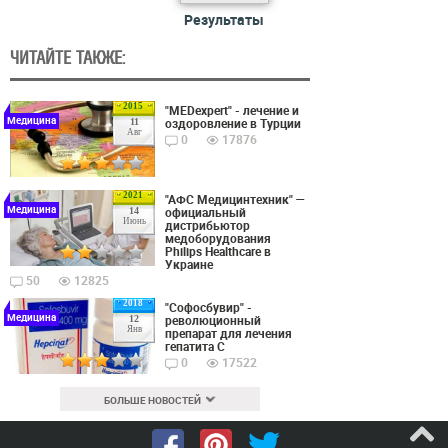
Результаты
ЧИТАЙТЕ ТАКЖЕ:
2015
"MEDexpert" - лечение и
Медицина
оздоровление в Турции
11
Авг
0
17876
2021
"АФС Медицинтехник" —
Медицина
официальный
14
Июнь
дистрибьютор
медоборудования
Philips Healthcare в
Украине
50
12825
2018
"Софосбувир" -
Медицина
революционный
12
Янв
препарат для лечения
гепатита С
0
17522
БОЛЬШЕ НОВОСТЕЙ