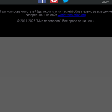
ВВЕРХ
При копировании статей (целиком или их частей) обязательно размещение
гиперссылки на сайт
worldtranslation.org
.
©
2011-2026
"Мир переводов". Все права защищены.