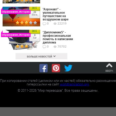
2015
"Аэронавт" -
Образование, История
увлекательное
20
Июль
путешествие на
воздушном шаре
0
22219
2015
"Дипломник5" -
Образование, История
профессиональная
8
Авг
помочь в написании
диплома
0
70702
БОЛЬШЕ НОВОСТЕЙ
ВВЕРХ
При копировании статей (целиком или их частей) обязательно размещение
гиперссылки на сайт
worldtranslation.org
.
©
2011-2026
"Мир переводов". Все права защищены.