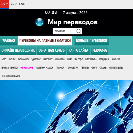
РУС
УКР
ENG
07:08
7 августа 2026
Мир переводов
ГЛАВНАЯ
ПЕРЕВОДЫ НА РАЗНЫЕ ТЕМАТИКИ
БОЛЬШЕ ПЕРЕВОДОВ
ОНЛАЙН ПЕРЕВОДЧИК
ОБРАТНАЯ СВЯЗЬ
КАРТА САЙТА
РЕКЛАМА
АВТО
БИЗНЕС
ЭКОНОМИКА
ЗДОРОВЬЕ
ИНТЕРНЕТ
ИСКУССТВО
КИНО
ПК, СОФТ
ЛИТЕРАТУРА
МЕДИЦИНА
МУЗЫКА
НАУКА И ТЕХНИКА
ОБРАЗОВАНИЕ
ПОЛИТИКА И ЗАКОН
ПРИРОДА
ПСИХОЛОГИЯ
РЕЛИГИЯ
СПОРТ
СТРАНЫ
СТРОИТЕЛЬСТВО
ТЕХ. ДОКУМЕНТАЦИЯ