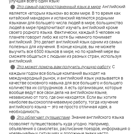
улучшая всего один язык!
Это самый распространенный язык в мире
. Английский
является «вторым языком» во всем мире. В то время как
китайский мандарин и испанский являются родными
языками для большего числа людей в мире, большинство
людей в мире предпочитают изучать английский кроме
своего родного языка. Фактически, каждый 5 человек на
планете говорит либо же хотя бы немного понимает
английский. Это делает английский язык одним из самых
полезных для изучения. В конце концов, вы не можете
выучить все 6500 языков в мире, но по крайней мере вы
сможете общаться с людьми из разных стран, используя
английский.
Это может помочь вам получить лучшую работу
. С
каждым годом все больше компаний выходят на
международный рынок, и английский язык указывается в
качестве основного навыка для все большего и большего
количества их сотрудников. А есть организации, которые
вообще ведут все свои дела на английском языке,
независимо от того, где они находятся. Если вы хотите
наиболее высокооплачиваемую работу, тогда изучение
английского языка — это не просто отличная идея, а
необходимость.
Это облегчает путешествие
. Знание английского языка
позволяет путешествовать куда угодно. Например,
объявления о самолетах, расписание поездов, информация о
чрезвычайных ситуациях и дорожные знаки часто