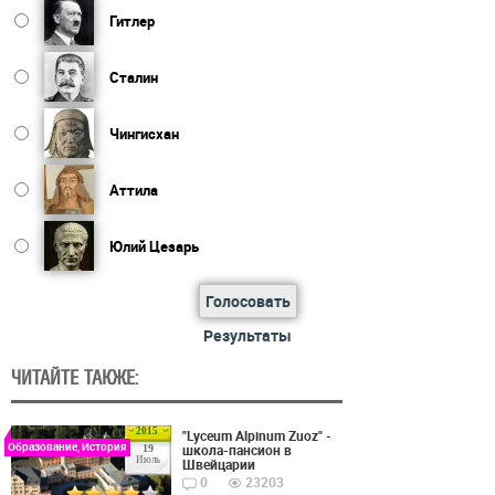
Гитлер
Сталин
Чингисхан
Аттила
Юлий Цезарь
Голосовать
Результаты
ЧИТАЙТЕ ТАКЖЕ:
2015
"Lyceum Alpinum Zuoz" -
Образование, История
школа-пансион в
19
Июль
Швейцарии
0
23203