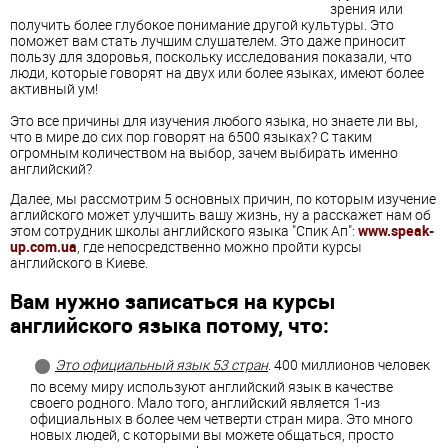
зрения или
получить более глубокое понимание другой культуры. Это
поможет вам стать лучшим слушателем. Это даже приносит
пользу для здоровья, поскольку исследования показали, что
люди, которые говорят на двух или более языках, имеют более
активный ум!
Это все причины для изучения любого языка, но знаете ли вы,
что в мире до сих пор говорят на 6500 языках? С таким
огромным количеством на выбор, зачем выбирать именно
английский?
Далее, мы рассмотрим 5 основных причин, по которым изучение
аглийского может улучшить вашу жизнь, ну а расскажет нам об
этом сотрудник школы английского языка "Спик Ап":
www.speak-
up.com.ua
, где непосредственно можно пройти курсы
английского в Киеве.
Вам нужно записаться на курсы
английского языка потому, что:
Это официальный язык 53 стран
. 400 миллионов человек
по всему миру используют английский язык в качестве
своего родного. Мало того, английский является 1-из
официальных в более чем четверти стран мира. Это много
новых людей, с которыми вы можете общаться, просто