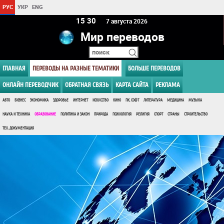
РУС
УКР
ENG
15 30
7 августа 2026
Мир переводов
ГЛАВНАЯ
ПЕРЕВОДЫ НА РАЗНЫЕ ТЕМАТИКИ
БОЛЬШЕ ПЕРЕВОДОВ
ОНЛАЙН ПЕРЕВОДЧИК
ОБРАТНАЯ СВЯЗЬ
КАРТА САЙТА
РЕКЛАМА
АВТО
БИЗНЕС
ЭКОНОМИКА
ЗДОРОВЬЕ
ИНТЕРНЕТ
ИСКУССТВО
КИНО
ПК, СОФТ
ЛИТЕРАТУРА
МЕДИЦИНА
МУЗЫКА
НАУКА И ТЕХНИКА
ОБРАЗОВАНИЕ
ПОЛИТИКА И ЗАКОН
ПРИРОДА
ПСИХОЛОГИЯ
РЕЛИГИЯ
СПОРТ
СТРАНЫ
СТРОИТЕЛЬСТВО
ТЕХ. ДОКУМЕНТАЦИЯ