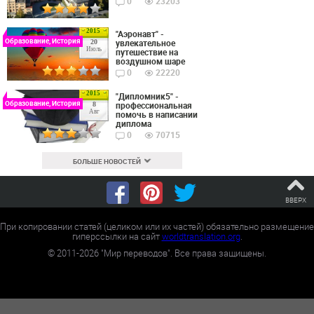
0
23203
2015
"Аэронавт" -
Образование, История
увлекательное
20
Июль
путешествие на
воздушном шаре
0
22220
2015
"Дипломник5" -
Образование, История
профессиональная
8
Авг
помочь в написании
диплома
0
70715
БОЛЬШЕ НОВОСТЕЙ
ВВЕРХ
При копировании статей (целиком или их частей) обязательно размещение
гиперссылки на сайт
worldtranslation.org
.
©
2011-2026
"Мир переводов". Все права защищены.