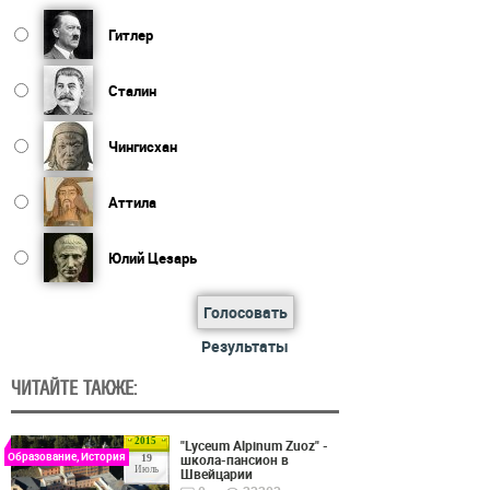
Гитлер
Сталин
Чингисхан
Аттила
Юлий Цезарь
Голосовать
Результаты
ЧИТАЙТЕ ТАКЖЕ:
2015
"Lyceum Alpinum Zuoz" -
Образование, История
школа-пансион в
19
Июль
Швейцарии