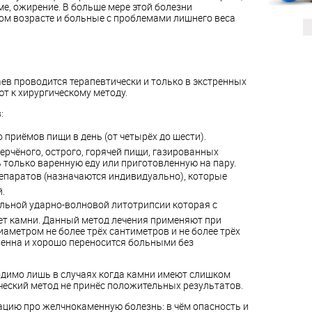
е, ожирение. В больше мере этой болезни
м возрасте и больные с проблемами лишнего веса
ев проводится терапевтически и только в экстренных
т к хирургическому методу.
:
приёмов пищи в день (от четырёх до шести).
ерчёного, острого, горячей пищи, газированных
 только варенную еду или приготовленную на пару.
епаратов (назначаются индивидуально), которые
.
льной ударно-волновой литотрипсии которая с
т камни. Данный метод лечения применяют при
аметром не более трёх сантиметров и не более трёх
ненна и хорошо переносится больными без
димо лишь в случаях когда камни имеют слишком
ческий метод не принёс положительных результатов.
цию про желчнокаменную болезнь: в чём опасность и