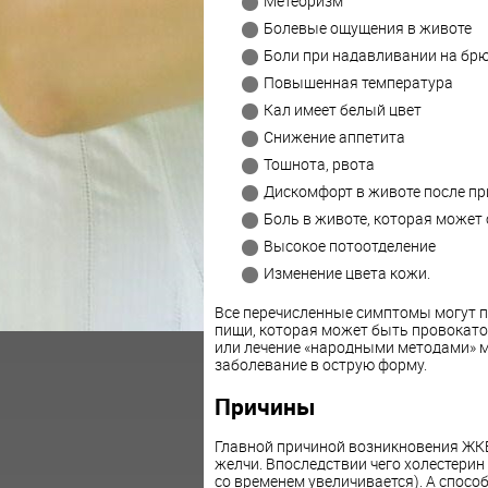
Метеоризм
Болевые ощущения в животе
Боли при надавливании на бр
Повышенная температура
Кал имеет белый цвет
Снижение аппетита
Тошнота, рвота
Дискомфорт в животе после п
Боль в животе, которая может 
Высокое потоотделение
Изменение цвета кожи.
Все перечисленные симптомы могут п
пищи, которая может быть провокат
или лечение «народными методами» м
заболевание в острую форму.
Причины
Главной причиной возникновения ЖКБ
желчи. Впоследствии чего холестерин
со временем увеличивается). А спосо