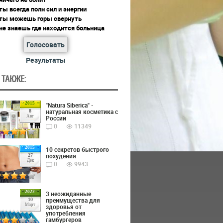
ты всегда полн сил и энергии
 ты можешь горы свернуть
не знаешь где находится больница
Голосовать
Результаты
 ТАКЖЕ:
2015
"Natura Siberica" -
натуральная косметика с
8
Авг
России
0
11349
2015
10 секретов быстрого
похудения
27
Дек
0
9943
2022
3 неожиданные
преимущества для
10
Март
здоровья от
употребления
гамбургеров