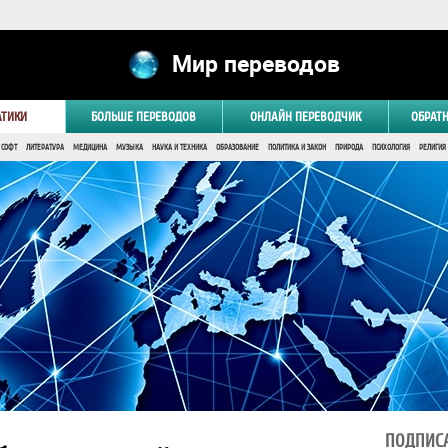
Мир переводов
АТИКИ
БОЛЬШЕ ПЕРЕВОДОВ
ОНЛАЙН ПЕРЕВОДЧИК
ОБРАТ
 СОФТ
ЛИТЕРАТУРА
МЕДИЦИНА
МУЗЫКА
НАУКА И ТЕХНИКА
ОБРАЗОВАНИЕ
ПОЛИТИКА И ЗАКОН
ПРИРОДА
ПСИХОЛОГИЯ
РЕЛИГИЯ
ПОДПИСА