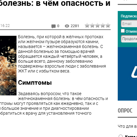
олезнь: в чём опасность и
Подписка
, 16:22
0
2281
Отмен
Болезнь, при которой в жёлчных протоках
или жёлчном пузыре образуются камни,
называется – желчнокаменная болезнь. С
данной болезнью за помощью врачей
обращается каждый четвёртый человек, а
больше всего, данному заболеванию
подвержены взрослые люди с заболевания
ЖКТ или с избытком веса.
Симптомы
Задаваясь вопросом, что такое
желчнокаменная болезнь: в чём опасность и
птомы могут проявляться как ежедневно, так и с
м большое значение и при диагностировании
ОПРОС
обратиться к врачу для установления точного
Что для в
Когда 