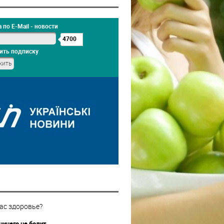
 по E-Mail - новости
4700
ить подписку
ас здоровье?
ничего не болит