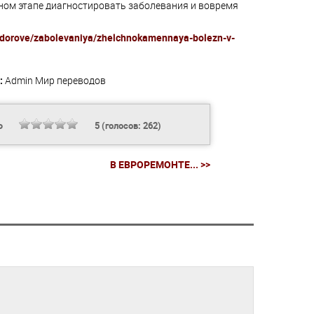
льном этапе диагностировать заболевания и вовремя
o-zdorove/zabolevaniya/zhelchnokamennaya-bolezn-v-
:
Admin
Мир переводов
Ь
5
(голосов:
262
)
В ЕВРОРЕМОНТЕ... >>