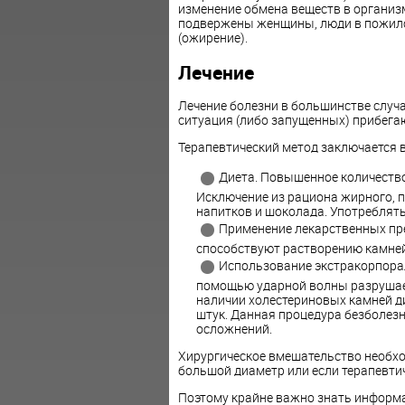
изменение обмена веществ в организм
подвержены женщины, люди в пожило
(ожирение).
Лечение
Лечение болезни в большинстве случа
ситуация (либо запущенных) прибегаю
Терапевтический метод заключается в
Диета. Повышенное количество 
Исключение из рациона жирного, п
напитков и шоколада. Употреблять
Применение лекарственных пр
способствуют растворению камней
Использование экстракорпора
помощью ударной волны разрушае
наличии холестериновых камней ди
штук. Данная процедура безболез
осложнений.
Хирургическое вмешательство необхо
большой диаметр или если терапевти
Поэтому крайне важно знать информа