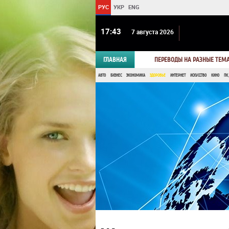
РУС
УКР
ENG
17 43
7 августа 2026
ГЛАВНАЯ
ПЕРЕВОДЫ НА РАЗНЫЕ ТЕМ
АВТО
БИЗНЕС
ЭКОНОМИКА
ЗДОРОВЬЕ
ИНТЕРНЕТ
ИСКУССТВО
КИНО
ПК,