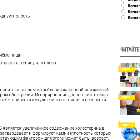
Когда 
Когда
юшную полость
Когда 
ЧИТАЙТЕ
риёма пищи
отдавать в спину или плечо
Здоровье
оявиться после употребления жаренной или жирной
ором обострения. Игнорирование данных симптомов
Здоровье
ожет привести к ухудшению состояния и перевести
Здоровье
 является увеличенное содержание холестерина в
 затвердевает и формирует камни (плотность которых
бствующим фактором для этого может быть: возраст,