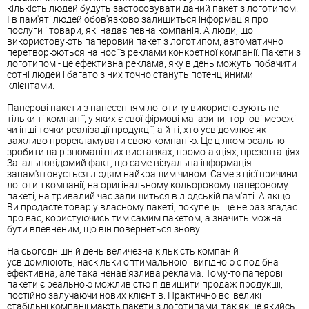
кількість людей будуть застосовувати даний пакет з логотипом.
І в пам'яті людей обов'язково залишиться інформація про
послуги і товари, які надає певна компанія. А люди, що
використовують паперовий пакет з логотипом, автоматично
перетворюються на носіїв реклами конкретної компанії. Пакети з
логотипом - це ефективна реклама, яку в день можуть побачити
сотні людей і багато з них точно стануть потенційними
клієнтами.
Паперові пакети з нанесенням логотипу використовують не
тільки ті компанії, у яких є свої фірмові магазини, торгові мережі
чи інші точки реалізації продукції, а й ті, хто усвідомлює як
важливо прорекламувати свою компанію. Це цілком реально
зробити на різноманітних виставках, промо-акціях, презентаціях.
Загальновідомий факт, що саме візуальна інформація
запам'ятовується людям найкращим чином. Саме з цієї причини
логотип компанії, на оригінальному кольоровому паперовому
пакеті, на тривалий час залишиться в людській пам'яті. А якщо
Ви продаєте товар у власному пакеті, покупець ще не раз згадає
про вас, користуючись тим самим пакетом, а значить можна
бути впевненим, що він повернеться знову.
На сьогоднішній день величезна кількість компаній
усвідомлюють, наскільки оптимальною і вигідною є подібна
ефективна, але така ненав'язлива реклама. Тому-то паперові
пакети є реальною можливістю підвищити продаж продукції,
постійно залучаючи нових клієнтів. Практично всі великі
стабільні компанії мають пакети з логотипами, так як це якийсь