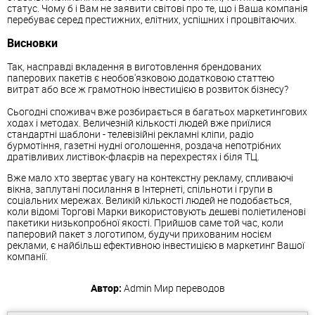
статус. Чому б і Вам не заявити світові про те, що і Ваша компанія
перебуває серед престижних, елітних, успішних і процвітаючих.
Висновки
Так, насправді вкладення в виготовлення брендованих
паперових пакетів є необов'язковою додатковою статтею
витрат або все ж грамотною інвестицією в розвиток бізнесу?
Сьогодні споживач вже розбирається в багатьох маркетингових
ходах і методах. Величезній кількості людей вже приїлися
стандартні шаблони - телевізійні рекламні кліпи, радіо
бурмотіння, газетні нудні оголошення, роздача непотрібних
дратівливих листівок-флаєрів на перехрестях і біля ТЦ.
Вже мало хто звертає увагу на контекстну рекламу, спливаючі
вікна, заплутані посилання в Інтернеті, спільноти і групи в
соціальних мережах. Великій кількості людей не подобається,
коли відомі Торгові Марки використовують дешеві поліетиленові
пакетики низькопробної якості. Прийшов саме той час, коли
паперовий пакет з логотипом, будучи прихованим носієм
реклами, є найбільш ефективною інвестицією в маркетинг Вашої
компанії.
Автор:
Admin
Мир переводов