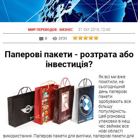
:
31 Окт 2016
, 12:40
МИР ПЕРЕВОДОВ
БИЗНЕС
0
3731
Паперові пакети - розтрата або
інвестиція?
Як всі ми вже
помітили, на
сьогоднішній
день паперові
пакети
здобувають все
більшу
популярність.
Цей різновид
упаковки в наш
час займає все
нові області
використання. Паперові пакети для випічки, паперові пакети для