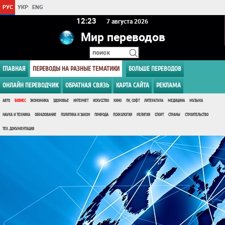
РУС
УКР
ENG
12 23
7 августа 2026
Мир переводов
ГЛАВНАЯ
ПЕРЕВОДЫ НА РАЗНЫЕ ТЕМАТИКИ
БОЛЬШЕ ПЕРЕВОДОВ
ОНЛАЙН ПЕРЕВОДЧИК
ОБРАТНАЯ СВЯЗЬ
КАРТА САЙТА
РЕКЛАМА
АВТО
БИЗНЕС
ЭКОНОМИКА
ЗДОРОВЬЕ
ИНТЕРНЕТ
ИСКУССТВО
КИНО
ПК, СОФТ
ЛИТЕРАТУРА
МЕДИЦИНА
МУЗЫКА
НАУКА И ТЕХНИКА
ОБРАЗОВАНИЕ
ПОЛИТИКА И ЗАКОН
ПРИРОДА
ПСИХОЛОГИЯ
РЕЛИГИЯ
СПОРТ
СТРАНЫ
СТРОИТЕЛЬСТВО
ТЕХ. ДОКУМЕНТАЦИЯ