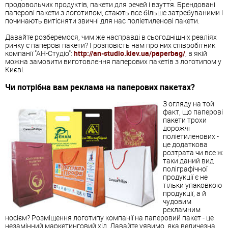
продовольчих продуктів, пакети для речей і взуття. Брендовані
паперові пакети з логотипом, стають все більше затребуваними і
починають витісняти звичні для нас поліетиленові пакети.
Давайте розберемося, чим же насправді в сьогоднішніх реаліях
ринку є паперові пакети? І розповість нам про них співробітник
компанії "АН-Студіо":
http://an-studio.kiev.ua/paperbag/
, в якій
можна замовити виготовлення паперових пакетів з логотипом у
Києві.
Чи потрібна вам реклама на паперових пакетах?
З огляду на той
факт, що паперові
пакети трохи
дорожчі
поліетиленових -
це додаткова
розтрата чи все ж
таки даний вид
поліграфічної
продукції є не
тільки упаковкою
продукції, а й
чудовим
рекламним
носієм? Розміщення логотипу компанії на паперовий пакет - це
незамінний маркетинговий хід. Давайте уявимо, яка величезна