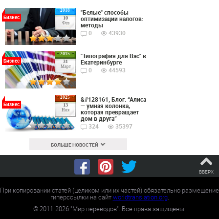
2018
"Белые" способы
Бизнес
оптимизации налогов:
10
Фев
методы
0
43930
2015
"Типография для Вас" в
Бизнес
Екатеринбурге
31
Март
0
44593
2025
&#128161; Блог: “Алиса
Бизнес
— умная колонка,
13
Ноя
которая превращает
дом в друга”
324
35397
БОЛЬШЕ НОВОСТЕЙ
ВВЕРХ
При копировании статей (целиком или их частей) обязательно размещение
гиперссылки на сайт
worldtranslation.org
.
©
2011-2026
"Мир переводов". Все права защищены.