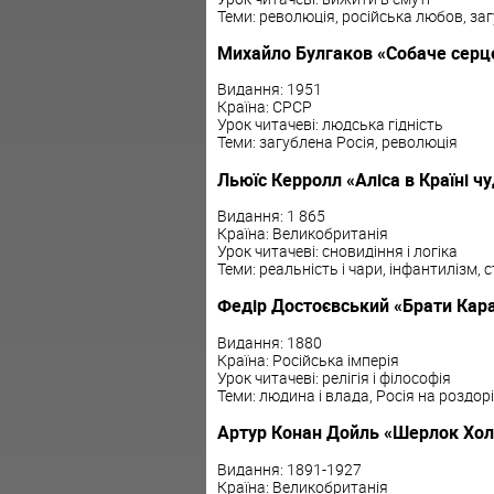
Теми: революція, російська любов, заг
Михайло Булгаков «Собаче серц
Видання: 1951
Країна: СРСР
Урок читачеві: людська гідність
Теми: загублена Росія, революція
Льюїс Керролл «Аліса в Країні ч
Видання: 1 865
Країна: Великобританія
Урок читачеві: сновидіння і логіка
Теми: реальність і чари, інфантилізм,
Федір Достоєвський «Брати Кар
Видання: 1880
Країна: Російська імперія
Урок читачеві: релігія і філософія
Теми: людина і влада, Росія на роздор
Артур Конан Дойль «Шерлок Холм
Видання: 1891-1927
Країна: Великобританія