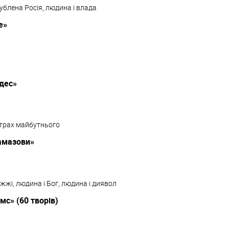
ублена Росія, людина і влада
е»
удес»
 страх майбутнього
амазови»
іжжі, людина і Бог, людина і диявол
с» (60 творів)