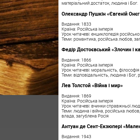
матеріальний достаток, людина і Бог.
Олександр Пушкін «Євгеній Онєг
Видання: 1833
Країна: Російська імперія
Урок читачеві: енциклопедія російськ
Теми: романтика, російська любов, за
Федір Достоєвський «Злочин і к
Видання: 1866
Країна: Російська імперія
Урок читачеві: моральність, філософія
Теми: відповідальність, людина і Бог,
Лев Толстой «Війна і мир»
Видання: 1869
Країна: Російська імперія
Урок читачеві: вчинки справжньої лю
Теми: людина і війна, російська любо
влада, загублена Росія
Антуан де Сент-Екзюпері «Мале
Видання: 1943