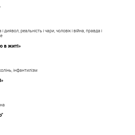
»
і диявол, реальність і чари, чоловік і війна, правда і
ке
 в житі»
колінь, інфантилізм
і»
йна
о"