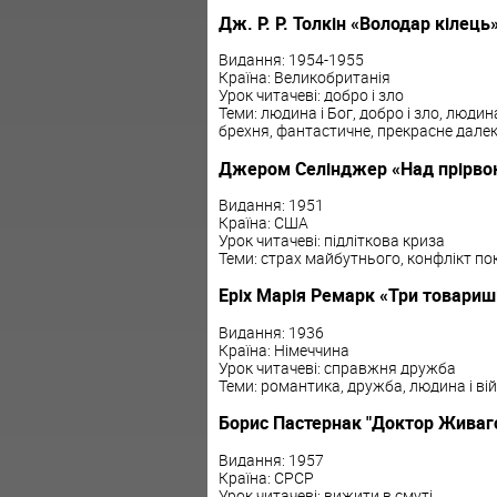
Дж. Р. Р. Толкін «Володар кілець
Видання: 1954-1955
Країна: Великобританія
Урок читачеві: добро і зло
Теми: людина і Бог, добро і зло, людина 
брехня, фантастичне, прекрасне дале
Джером Селінджер «Над прірвою
Видання: 1951
Країна: США
Урок читачеві: підліткова криза
Теми: страх майбутнього, конфлікт по
Еріх Марія Ремарк «Три товариш
Видання: 1936
Країна: Німеччина
Урок читачеві: справжня дружба
Теми: романтика, дружба, людина і ві
Борис Пастернак "Доктор Живаг
Видання: 1957
Країна: СРСР
Урок читачеві: вижити в смуті