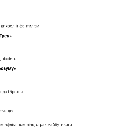
і диявол, інфантилізм
Грея»
 вічність
розуму»
авда і брехня
есят два
, конфлікт поколінь, страх майбутнього