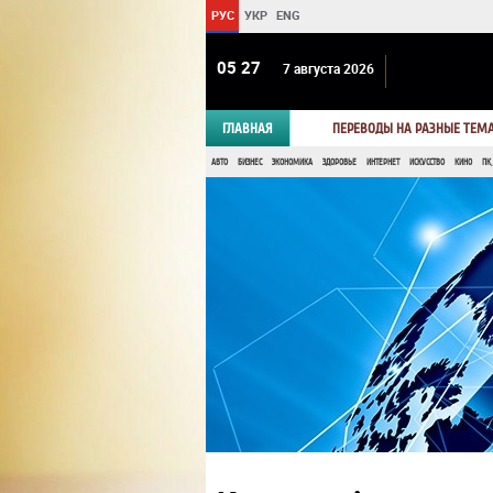
РУС
УКР
ENG
05:27
7 августа 2026
ГЛАВНАЯ
ПЕРЕВОДЫ НА РАЗНЫЕ ТЕМ
АВТО
БИЗНЕС
ЭКОНОМИКА
ЗДОРОВЬЕ
ИНТЕРНЕТ
ИСКУССТВО
КИНО
ПК,