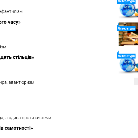
Литература
інфантилізм
го часу»
Литература
ізм
Литература
цять стільців»
тира, авантюризм
да, людина проти системи
ів самотності»