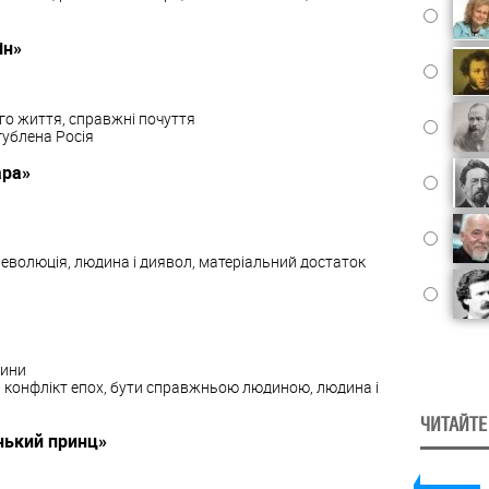
ін»
ого життя, справжні почуття
гублена Росія
ара»
 революція, людина і диявол, матеріальний достаток
дини
в, конфлікт епох, бути справжньою людиною, людина і
ЧИТАЙТЕ
нький принц»