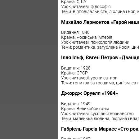
Країна: США
Урок читачеві: філософія
Теми: відповідальність, людина і Бог, 
Михайло Лермонтов «Герой нашо
Видання 1840
Країна: Російська імперія
Урок читачеві: психологія людини
Теми: романтика, загублена Росія, цин
Ілля Ільф, Євген Петров «Дванад
Видання: 1928
Країна: СРСР
Урок читачеві: уроки сатири
Теми: гонитва за грошима, цинізм, са
Джордж Оруелл «1984»
Видання: 1949
Країна: Великобританія
Урок читачеві: суспільствознавство
Теми: маленька людина, людина і вла
Габріель Гарсіа Маркес «Сто рок
Видання: 1967