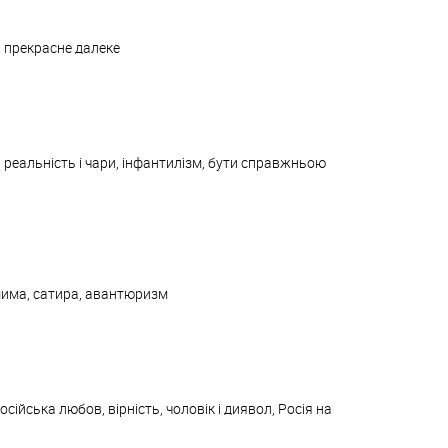
а, прекрасне далеке
 реальність і чари, інфантилізм, бути справжньою
шима, сатира, авантюризм
осійська любов, вірність, чоловік і диявол, Росія на