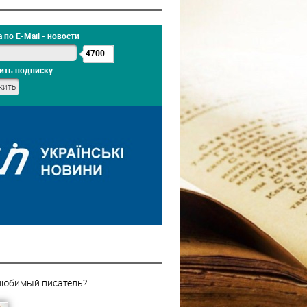
 по E-Mail - новости
4700
ить подписку
любимый писатель?