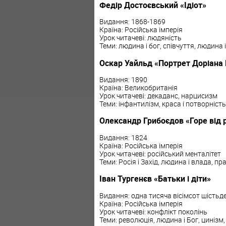
Федір Достоєвський «Ідіот»
Видання: 1868-1869
Країна: Російська імперія
Урок читачеві: людяність
Теми: людина і бог, співчуття, людина 
Оскар Уайльд «Портрет Доріана 
Видання: 1890
Країна: Великобританія
Урок читачеві: декаданс, нарцисизм
Теми: інфантилізм, краса і потворність,
Олександр Грибоєдов «Горе від 
Видання: 1824
Країна: Російська імперія
Урок читачеві: російський менталітет
Теми: Росія і Захід, людина і влада, пр
Іван Тургенєв «Батьки і діти»
Видання: одна тисяча вісімсот шістьд
Країна: Російська імперія
Урок читачеві: конфлікт поколінь
Теми: революція, людина і Бог, цинізм