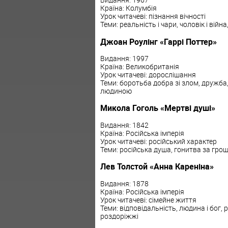
Країна: Колумбія
Урок читачеві: пізнання вічності
Теми: реальність і чари, чоловік і війн
Джоан Роулінг «Гаррі Поттер»
Видання: 1997
Країна: Великобританія
Урок читачеві: дорослішання
Теми: боротьба добра зі злом, дружба,
людиною
Микола Гоголь «Мертві душі»
Видання: 1842
Країна: Російська імперія
Урок читачеві: російський характер
Теми: російська душа, гонитва за гро
Лев Толстой «Анна Кареніна»
Видання: 1878
Країна: Російська імперія
Урок читачеві: сімейне життя
Теми: відповідальність, людина і бог, р
роздоріжжі