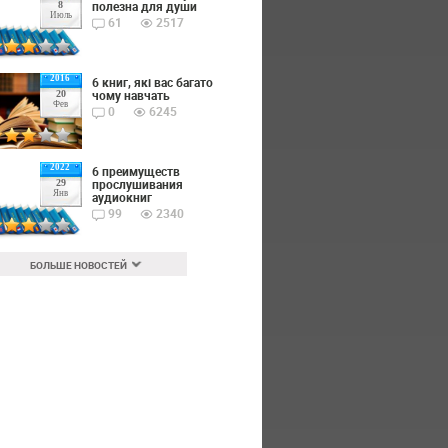
полезна для души
8
Июль
61
2517
2016
6 книг, які вас багато
чому навчать
20
Фев
0
6245
2022
6 преимуществ
прослушивания
29
Янв
аудиокниг
99
2340
БОЛЬШЕ НОВОСТЕЙ