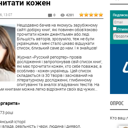
очитати кожен
16
, 13:07
Подписка
0
4281
Нещодавно бачив на якомусь зарубіжному
сайті добірку книг, які повинен обов'язково
Отмен
прочитати кожен джентльмен або леді.
Більшість авторів, зрозуміло, теж не були
українцями, і мені стало цікаво відшукати
список, близький саме до нам. І я знайшов!
Журнал «Русский репортер» провів
дослідження і запропонував свій список книг,
які має прочитати кожен, хто себе поважає, а
особливо - кожен українець. Цей список
складається із 30 творів і заснований на
літературному дослідженні, глибинному
опитуванні та аналізі згадуваних текстів. На
и книгами можна легко відрізняти своїх від чужих...
аргарита»
ОПРОС
73 році
Кто ваш 
нській історії
 влада, реальність і чари, людина і диявол,