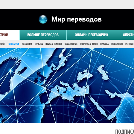
Мир переводов
АТИКИ
БОЛЬШЕ ПЕРЕВОДОВ
ОНЛАЙН ПЕРЕВОДЧИК
ОБРАТ
 СОФТ
ЛИТЕРАТУРА
МЕДИЦИНА
МУЗЫКА
НАУКА И ТЕХНИКА
ОБРАЗОВАНИЕ
ПОЛИТИКА И ЗАКОН
ПРИРОДА
ПСИХОЛОГИЯ
РЕЛИГИЯ
ПОДПИСА