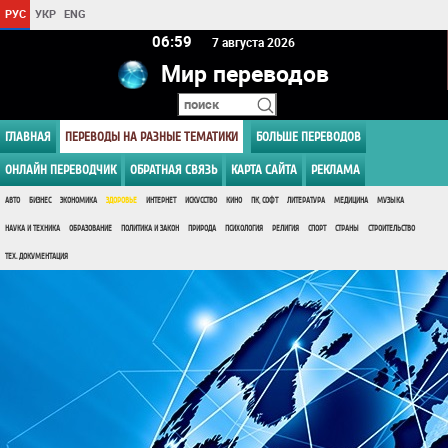
РУС
УКР
ENG
06:59
7 августа 2026
Мир переводов
ГЛАВНАЯ
ПЕРЕВОДЫ НА РАЗНЫЕ ТЕМАТИКИ
БОЛЬШЕ ПЕРЕВОДОВ
ОНЛАЙН ПЕРЕВОДЧИК
ОБРАТНАЯ СВЯЗЬ
КАРТА САЙТА
РЕКЛАМА
АВТО
БИЗНЕС
ЭКОНОМИКА
ЗДОРОВЬЕ
ИНТЕРНЕТ
ИСКУССТВО
КИНО
ПК, СОФТ
ЛИТЕРАТУРА
МЕДИЦИНА
МУЗЫКА
НАУКА И ТЕХНИКА
ОБРАЗОВАНИЕ
ПОЛИТИКА И ЗАКОН
ПРИРОДА
ПСИХОЛОГИЯ
РЕЛИГИЯ
СПОРТ
СТРАНЫ
СТРОИТЕЛЬСТВО
ТЕХ. ДОКУМЕНТАЦИЯ