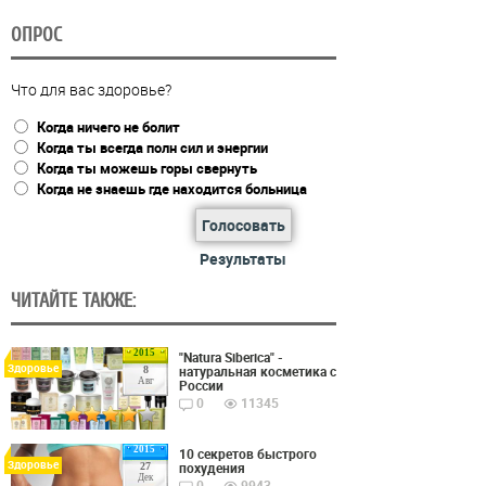
ОПРОС
Что для вас здоровье?
Когда ничего не болит
Когда ты всегда полн сил и энергии
Когда ты можешь горы свернуть
Когда не знаешь где находится больница
Голосовать
Результаты
ЧИТАЙТЕ ТАКЖЕ:
2015
"Natura Siberica" -
Здоровье
натуральная косметика с
8
Авг
России
0
11345
2015
10 секретов быстрого
Здоровье
похудения
27
Дек
0
9943