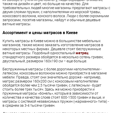
также на дизайн и цвет, но больше на качество. Для
требовательных людей многие магазины предлагают матрасы с
двумя слоями пружин, с наполнителями из морской травы,
кокосового волокна, конского волоса. Люди с более скромными
запросами, посетив магазины, найдут и обычные дешевые
ватные матрасы.
Ассортимент и цены матрасов в Киеве
Купить матрасы в Киеве можно в большинстве мебельных
магазинов, также можно заказать изготовление матрасов в
некоторых местных фирмах. Дешевле стоят беспружинные
ватные матрасы. Подобный односпальный
матрац
стандартного размера обойдется в несколько сотень гривен;
двуспальный, размером 160х190 см – еще больше.
Беспружинные матрасы с более дорогими наполнителями -
латексом, кокосовым волокном можно приобрести в магазине
мебели. Правда, стоят они значительно дороже - например,
матрас размером 160х200 см с кокосовым наполнителем
обойдется более чем 2,5 тысячи гривен, с латексным - будет
стоить более трех тысяч. Здесь же можно приобрести и
пружинные матрасы «бонель», которые в зависимости от
количества и качества слоев стоят 600-1500 гривен и выше, и
матрасы с системой независимых пружин («карманного» типа) -
в среднем за 3-4 тысячи гривен.