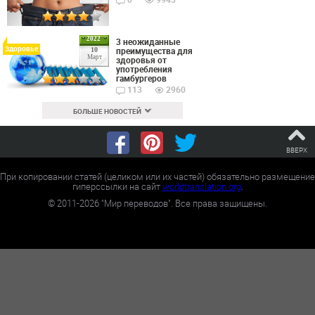
2022
3 неожиданные
Здоровье
преимущества для
10
Март
здоровья от
употребления
гамбургеров
113
2960
БОЛЬШЕ НОВОСТЕЙ
ВВЕРХ
При копировании статей (целиком или их частей) обязательно размещение
гиперссылки на сайт
worldtranslation.org
.
©
2011-2026
"Мир переводов". Все права защищены.