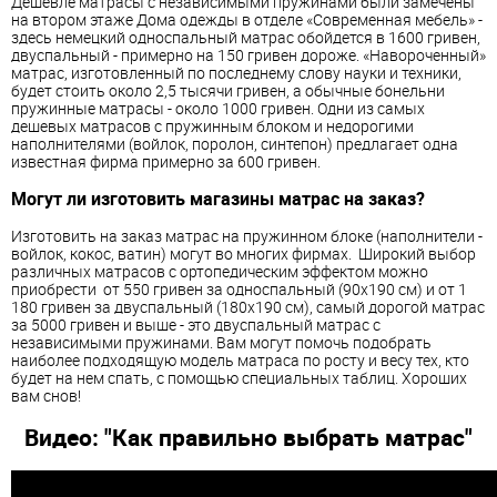
Дешевле матрасы с независимыми пружинами были замечены
на втором этаже Дома одежды в отделе «Современная мебель» -
здесь немецкий односпальный матрас обойдется в 1600 гривен,
двуспальный - примерно на 150 гривен дороже. «Навороченный»
матрас, изготовленный по последнему слову науки и техники,
будет стоить около 2,5 тысячи гривен, а обычные бонельни
пружинные матрасы - около 1000 гривен. Одни из самых
дешевых матрасов с пружинным блоком и недорогими
наполнителями (войлок, поролон, синтепон) предлагает одна
известная фирма примерно за 600 гривен.
Могут ли изготовить магазины матрас на заказ?
Изготовить на заказ матрас на пружинном блоке (наполнители -
войлок, кокос, ватин) могут во многих фирмах. Широкий выбор
различных матрасов с ортопедическим эффектом можно
приобрести от 550 гривен за односпальный (90х190 см) и от 1
180 гривен за двуспальный (180х190 см), самый дорогой матрас
за 5000 гривен и выше - это двуспальный матрас с
независимыми пружинами. Вам могут помочь подобрать
наиболее подходящую модель матраса по росту и весу тех, кто
будет на нем спать, с помощью специальных таблиц. Хороших
вам снов!
Видео: "Как правильно выбрать матрас"